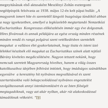
megnyitásának első aktusaként Meszlényi Zoltán esztergomi
segédpüspök felolvasta az 1938. május 12-én kelt pápai bullát:
„A
magyarok ismert hite és szeretettől lángoló buzgósága tündököl abban
a nagy igyekezetben, amellyel a legközelebb megtartandó Nemzetközi
Eucharisztikus Kongresszus előkészítésén immár egy éve dolgoznak.
Híres fővárosuk és annak példájára az egész ország minden részének
minden rendű és rangú polgárai szent vetélkedésben szentelték
magukat a vallásos élet gyakorlatainak, hogy tiszta és isteni izzó
lélekkel készítsék elő magukat az Eucharisztikus színek alatt rejtőző
Bárány kivételes megdicsőítésére. Nagyon tetszett nekünk, hogy
nemcsak szeretett Magyarország híveihez, hanem a világ összes
katolikusaihoz idejében felhívást intéztek, hogy imádságos szándékban
egyesülve a keresztény hit nyilvános megvallásával és szent
szertartásokba való bekapcsolódással nyilvános engesztelést
szolgáltassanak annyi istenkáromlásért és az Isten fölségét
megtagadóknak, vagy azt akár nyíltan, akár rút alakoskodással
támadóknak vétkeiért. ”
[9]