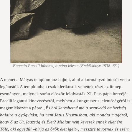
Eugenio Pacelli bíboros, a pápa követe (Emlékkönyv 1938. 63.)
A menet a Mátyás templomhoz hajtott, ahol a kormányzó búcsút vett a
legátustól. A templomban csak klerikusok vehettek részt az ünnepi
eseményen, melynek során először felolvasták XI. Pius pápa brevéjét
Pacelli legátusi kinevezéséről, melyben a kongresszus jelentőségéről is
megemlékezett a pápa:
„És hol kereshetné ma a szenvedő emberiség
bajaira a gyógyítást, ha nem Jézus Krisztusban, aki mondta magáról,
hogy ő az Út, Igazság és Élet? Mialatt nem kevesek ennek ellenére
Tőle, aki egyedül »bírja az örök élet igéit«, messzire távoznak és ezért