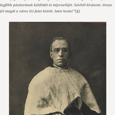
legfőbb pásztorának küldöttét és képviselőjét. Szívből kívánom: érezze
jól magát a város ősi falai között. Isten hozta!”
[4]