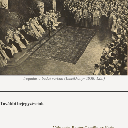
Fogadás a budai várban (Emlékkönyv 1938. 125.)
További bejegyzéseink
Válogatás Reuter Camillo ex libris