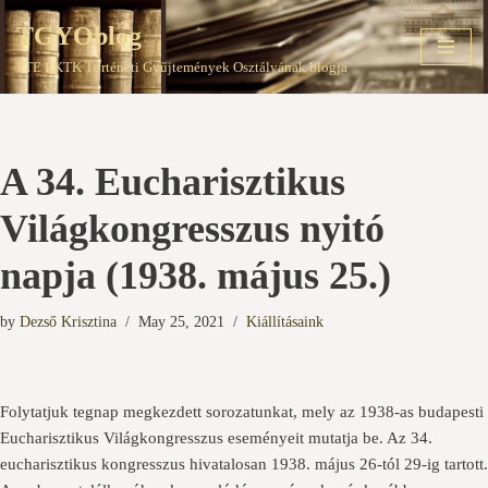
TGYOblog
Skip
PTE EKTK Történeti Gyűjtemények Osztályának blogja
to
content
A 34. Eucharisztikus
Világkongresszus nyitó
napja (1938. május 25.)
by
Dezső Krisztina
May 25, 2021
Kiállításaink
Folytatjuk tegnap megkezdett sorozatunkat, mely az 1938-as budapesti
Eucharisztikus Világkongresszus eseményeit mutatja be. Az 34.
eucharisztikus kongresszus hivatalosan 1938. május 26-tól 29-ig tartott.