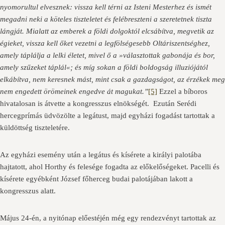
nyomorultul elvesznek: vissza kell térni az Isteni Mesterhez és ismét
megadni neki a köteles tiszteletet és felébreszteni a szeretetnek tiszta
lángját. Mialatt az emberek a földi dolgoktól elcsábítva, megvetik az
égieket, vissza kell őket vezetni a legfölségesebb Oltáriszentséghez,
amely táplálja a lelki életet, mivel ő a »választottak gabonája és bor,
amely szűzeket táplál«; és míg sokan a földi boldogság illuziójától
elkábítva, nem keresnek mást, mint csak a gazdagságot, az érzékek meg
nem engedett örömeinek engedve át magukat.”
[5]
Ezzel a bíboros
hivatalosan is átvette a kongresszus elnökségét. Ezután Serédi
hercegprímás üdvözölte a legátust, majd egyházi fogadást tartottak a
küldöttség tiszteletére.
Az egyházi esemény után a legátus és kísérete a királyi palotába
hajtatott, ahol Horthy és felesége fogadta az előkelőségeket. Pacelli és
kísérete egyébként József főherceg budai palotájában lakott a
kongresszus alatt.
Május 24-én, a nyitónap előestéjén még egy rendezvényt tartottak az