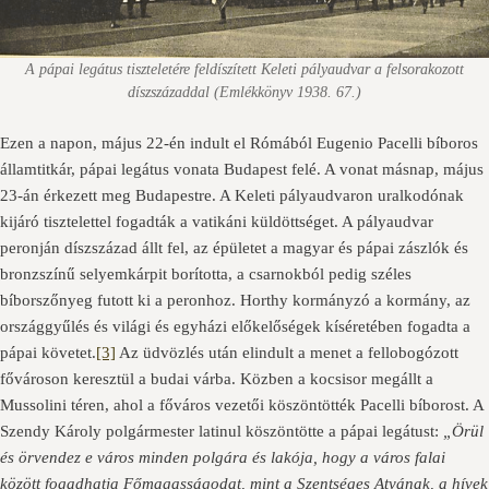
A pápai legátus tiszteletére feldíszített Keleti pályaudvar a felsorakozott
díszszázaddal (Emlékkönyv 1938. 67.)
Ezen a napon, május 22-én indult el Rómából Eugenio Pacelli bíboros
államtitkár, pápai legátus vonata Budapest felé. A vonat másnap, május
23-án érkezett meg Budapestre. A Keleti pályaudvaron uralkodónak
kijáró tisztelettel fogadták a vatikáni küldöttséget. A pályaudvar
peronján díszszázad állt fel, az épületet a magyar és pápai zászlók és
bronzszínű selyemkárpit borította, a csarnokból pedig széles
bíborszőnyeg futott ki a peronhoz. Horthy kormányzó a kormány, az
országgyűlés és világi és egyházi előkelőségek kíséretében fogadta a
pápai követet.
[3]
Az üdvözlés után elindult a menet a fellobogózott
fővároson keresztül a budai várba. Közben a kocsisor megállt a
Mussolini téren, ahol a főváros vezetői köszöntötték Pacelli bíborost. A
Szendy Károly polgármester latinul köszöntötte a pápai legátust:
„Örül
és örvendez e város minden polgára és lakója, hogy a város falai
között fogadhatja Főmagasságodat, mint a Szentséges Atyának, a hívek