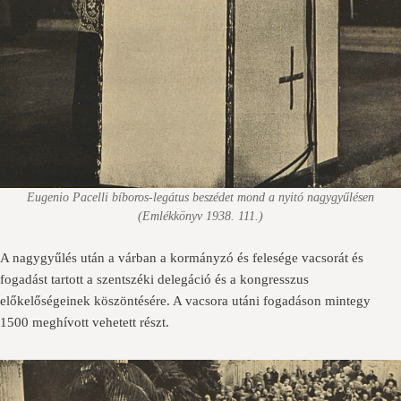
Eugenio Pacelli bíboros-legátus beszédet mond a nyitó nagygyűlésen
(Emlékkönyv 1938. 111.)
A nagygyűlés után a várban a kormányzó és felesége vacsorát és
fogadást tartott a szentszéki delegáció és a kongresszus
előkelőségeinek köszöntésére. A vacsora utáni fogadáson mintegy
1500 meghívott vehetett részt.