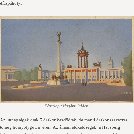
díszpáholya.
Képeslap (Magántulajdon)
Az ünnepségek csak 5 órakor kezdődtek, de már 4 órakor százezres
tömeg hömpölygött a téren. Az állami előkelőségek, a Habsburg