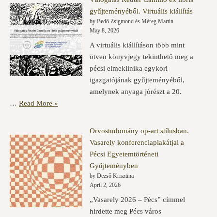
gyűjteményéből. Virtuális kiállítás
by Bedő Zsigmond és Méreg Martin
May 8, 2026
A virtuális kiállításon több mint
ötven könyvjegy tekinthető meg a
pécsi elmeklinika egykori
igazgatójának gyűjteményéből,
amelynek anyaga jórészt a 20.
…
Read More »
Orvostudomány op-art stílusban.
Vasarely konferenciaplakátjai a
Pécsi Egyetemtörténeti
Gyűjteményben
by Dezső Krisztina
April 2, 2026
„Vasarely 2026 – Pécs” címmel
hirdette meg Pécs város