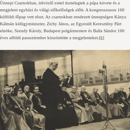
Ünnepi Csarnokban, üdvözlő esttel tisztelegtek a pápa követe és a
megjelent egyházi és világi előkelőségek előtt. A kongresszuson 160
külföldi főpap vett részt. Az csarnokban rendezett ünnepségen Kánya
Kálmán külügyminiszter, Zichy János, az Egyesült Keresztény Párt
elnöke, Szendy Károly, Budapest polgármestere és Balla Sándor 100
éves alföldi parasztember köszöntötte a megjelenteket.
[6]