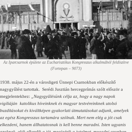
Az Iparcsarnok épülete az Eucharisztikus Kongresszus alkalmából feldíszítve
(Fortepan – 9073)
1938. május 22-én a városligeti Ünnepi Csarnokban előkészítő
nagygyűlést tartottak. Serédi Jusztián hercegprímás szólt először a
megjelentekhez:
„Nagygyűlésünk célja az, hogy a nagy napok
vigiliáján katolikus híveinknek és magyar testvéreinknek utolsó
buzdításokat és kiváltképen gyakorlati útmutatásokat adjunk, amelyek
az egész Kongresszus tartamára szólnak. Mert nem elég a jót csak
elkezdeni, hanem állhatatosnak is kell benne maradni. Isten ugyanis
azoknak, akik elkezdik a jót, megígérik a jutalmat, megadni azonban