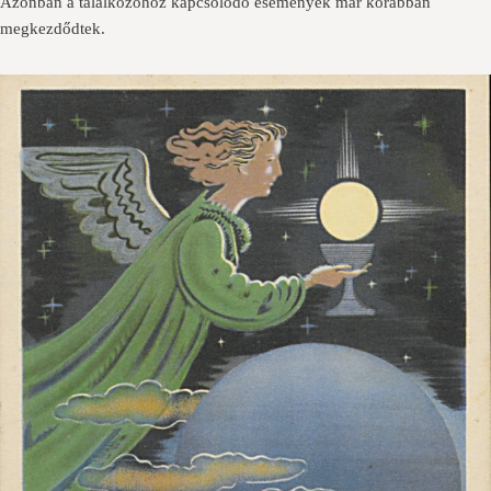
Azonban a találkozóhoz kapcsolódó események már korábban
megkezdődtek.