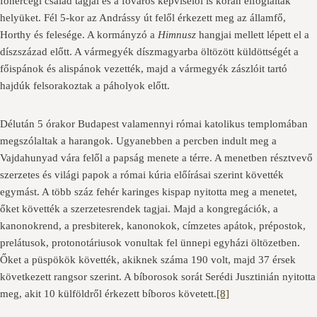
főhercegi család tagjai és a főváros képviselői is korán elfoglalták
helyüket. Fél 5-kor az Andrássy út felől érkezett meg az államfő,
Horthy és felesége. A kormányzó a
Himnusz
hangjai mellett lépett el a
díszszázad előtt. A vármegyék díszmagyarba öltözött küldöttségét a
főispánok és alispánok vezették, majd a vármegyék zászlóit tartó
hajdúk felsorakoztak a páholyok előtt.
Délután 5 órakor Budapest valamennyi római katolikus templomában
megszólaltak a harangok. Ugyanebben a percben indult meg a
Vajdahunyad vára felől a papság menete a térre. A menetben résztvevő
szerzetes és világi papok a római kúria előírásai szerint követték
egymást. A több száz fehér karinges kispap nyitotta meg a menetet,
őket követték a szerzetesrendek tagjai. Majd a kongregációk, a
kanonokrend, a presbiterek, kanonokok, címzetes apátok, prépostok,
prelátusok, protonotáriusok vonultak fel ünnepi egyházi öltözetben.
Őket a püspökök követték, akiknek száma 190 volt, majd 37 érsek
következett rangsor szerint. A bíborosok sorát Serédi Jusztinián nyitotta
meg, akit 10 külföldről érkezett bíboros követett.
[8]