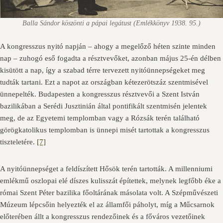
Balla Sándor köszönti a pápai legátust (Emlékkönyv 1938. 95.)
A kongresszus nyitó napján – ahogy a megelőző héten szinte minden
nap – zuhogó eső fogadta a résztvevőket, azonban május 25-én délben
kisütött a nap, így a szabad térre tervezett nyitóünnepségeket meg
tudták tartani. Ezt a napot az országban kétezerötszáz szentmisével
ünnepelték. Budapesten a kongresszus résztvevői a Szent István
bazilikában a Serédi Jusztinián által pontifikált szentmisén jelentek
meg, de az Egyetemi templomban vagy a Rózsák terén található
görögkatolikus templomban is ünnepi misét tartottak a kongresszus
tiszteletére.
[7]
A nyitóünnepséget a feldíszített Hősök terén tartották. A millenniumi
emlékmű oszlopai elé díszes kulisszát építettek, melynek legfőbb éke a
római Szent Péter bazilika főoltárának másolata volt. A Szépművészeti
Múzeum lépcsőin helyezték el az államfői páholyt, míg a Műcsarnok
előterében állt a kongresszus rendezőinek és a főváros vezetőinek