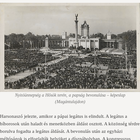
Nyitóünnepség a Hősök terén, a papság bevonulása – képeslap
(Magántulajdon)
Harsonaszó jelezte, amikor a pápai legátus is elindult. A legátus a
bíborosok után haladt és menetközben áldást osztott. A közönség térdre
borulva fogadta a legátus áldását. A bevonulás után az egyházi
méltóságok is elfoglalták helyüket a díszpáholyban. A kongresszus