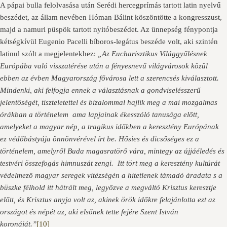
A pápai bulla felolvasása után Serédi hercegprímás tartott latin nyelvű
beszédet, az állam nevében Hóman Bálint köszöntötte a kongresszust,
majd a namuri püspök tartott nyitóbeszédet. Az ünnepség fénypontja
kétségkívül Eugenio Pacelli bíboros-legátus beszéde volt, aki szintén
latinul szólt a megjelentekhez:
„Az Eucharisztikus Világgyűlésnek
Európába való visszatérése után a fényesnevű világvárosok közül
ebben az évben Magyarország fővárosa lett a szerencsés kiválasztott.
Mindenki, aki felfogja ennek a választásnak a gondviselésszerű
jelentőségét, tiszteletettel és bizalommal hajlik meg a mai mozgalmas
órákban a történelem ama lapjainak ékesszóló tanusága előtt,
amelyeket a magyar nép, a tragikus időkben a keresztény Európának
ez védőbástyája önnönvérével írt be. Hősies és dicsőséges ez a
történelem, amelyről Buda magasratörő vára, mintegy az újjáéledés és
testvéri összefogás himnuszát zengi. Itt tört meg a keresztény kultúrát
védelmező magyar seregek vitézségén a hitetlenek támadó áradata s a
büszke félhold itt hátrált meg, legyőzve a megváltó Krisztus keresztje
előtt, és Krisztus anyja volt az, akinek örök időkre felajánlotta ezt az
országot és népét az, aki elsőnek tette fejére Szent István
koronáját.”
[10]