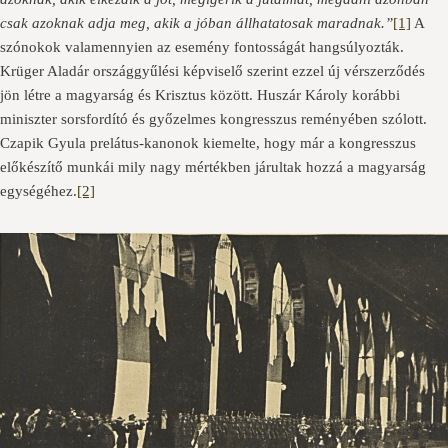
csak azoknak adja meg, akik a jóban állhatatosak maradnak.”
[1]
A
szónokok valamennyien az esemény fontosságát hangsúlyozták.
Krüger Aladár országgyűlési képviselő szerint ezzel új vérszerződés
jön létre a magyarság és Krisztus között. Huszár Károly korábbi
miniszter sorsfordító és győzelmes kongresszus reményében szólott.
Czapik Gyula prelátus-kanonok kiemelte, hogy már a kongresszus
előkészítő munkái mily nagy mértékben járultak hozzá a magyarság
egységéhez.
[2]