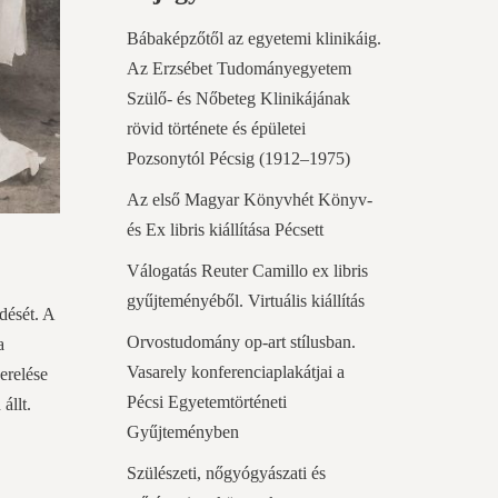
Bábaképzőtől az egyetemi klinikáig.
Az Erzsébet Tudományegyetem
Szülő- és Nőbeteg Klinikájának
rövid története és épületei
Pozsonytól Pécsig (1912–1975)
Az első Magyar Könyvhét Könyv-
és Ex libris kiállítása Pécsett
Válogatás Reuter Camillo ex libris
gyűjteményéből. Virtuális kiállítás
dését. A
Orvostudomány op-art stílusban.
a
Vasarely konferenciaplakátjai a
erelése
Pécsi Egyetemtörténeti
állt.
Gyűjteményben
Szülészeti, nőgyógyászati és