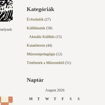
Kategóriák
Évfordulók
(27)
Kiállításaink
(58)
amelynek
Aktuális Kiállítás
(15)
Kutatóterem
(44)
Múzeumpedagógia
(12)
Történetek a Múzeumból
(51)
Naptár
August 2026
M
T
W
T
F
S
S