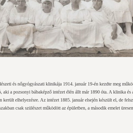
szeti és nőgyógyászati klinikája 1914. január 19-én kezdte meg műkö
, aki a pozsonyi bábaképző intézet élén állt már 1890 óta. A klinika és 
került elhelyezésre. Az intézet 1885. január elsején készült el, de felsz
őszakban csak szülészet működött az épületben, a második emelet üresen 