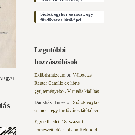
Siófok egykor és most, egy
fürdőváros látóképei
Legutóbbi
hozzászólások
Exlibrismúzeum
on
Válogatás
a Magyar
Reuter Camillo ex libris
gyűjteményéből. Virtuális kiállítás
Dankházi Timea
on
Siófok egykor
tás
és most, egy fürdőváros látóképei
Egy elfeledett 18. századi
természettudós: Johann Reinhold