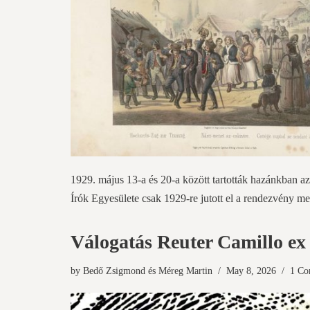
1929. május 13-a és 20-a között tartották hazánkban 
Írók Egyesülete csak 1929-re jutott el a rendezvény m
Válogatás Reuter Camillo ex l
by
Bedő Zsigmond
és
Méreg Martin
May 8, 2026
1 C