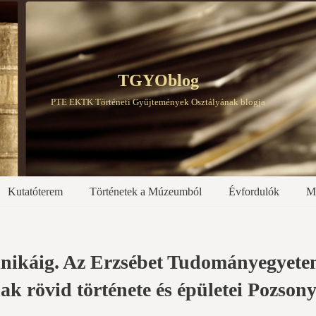
TGYOblog
PTE EKTK Történeti Gyűjtemények Osztályának blogja
Kutatóterem
Történetek a Múzeumból
Évfordulók
M
linikáig. Az Erzsébet Tudományegyet
ak rövid története és épületei Pozsony