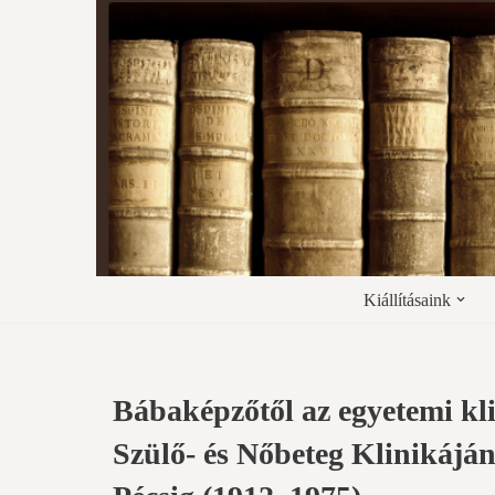
Skip
to
content
Kiállításaink
Bábaképzőtől az egyetemi k
Szülő- és Nőbeteg Klinikáján