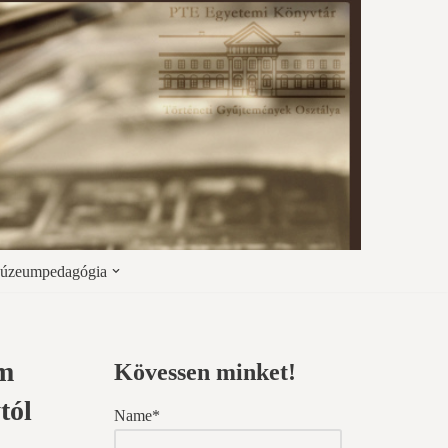
úzeumpedagógia
em
Kövessen minket!
tól
Name*