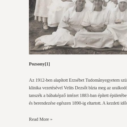
Pozsony
[1]
Az 1912-ben alapított Erzsébet Tudományegyetem szülé
klinika vezetésével Velits Dezsőt bízta meg az uralkodó
tanszék a bábaképző intézet 1883-ban épített épületében 
és berendezése egészen 1890-ig eltartott. A kezdeti id
Read More »