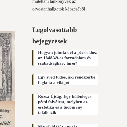
műtéttani tankönyvek az
orvostanhallgatók képzéséből
Legolvasottabb
bejegyzések
Hogyan jutottak el a pécsiekhez
az 1848/49-es forradalom és
szabadságharc hírei?
Egy svéd tudós, aki rendszerbe
foglalta a világot
Rózsa Újság. Egy különleges
pécsi folyóirat, melyben az
esztétika és a tudomány
találkozik
Mansfeld Géza órája