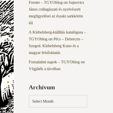
Forster – TGYOblog
on
Sajnovics
János csillagászati és nyelvészeti
megfigyelései az északi sarkkörön
túl
A Klebelsberg-kiállítás katalógusa –
TGYOblog
on
Pécs – Debrecen –
Szeged. Klebelsberg Kuno és a
magyar felsőoktatás
Forradalmi napok – TGYOblog
on
Végjáték a távolban
Archívum