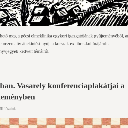
inthető meg a pécsi elmeklinika egykori igazgatójának gyűjteményéből, 
prezentatív áttekintést nyújt a korszak ex libris-kultúrájáról: a
nyvjegyek kedvelt témáiról.
ban. Vasarely konferenciaplakátjai a
jteményben
állításaink