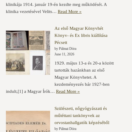
klinikája 1914. január 19-én kezdte meg működését. A
klinika vezetésével Velits…
Read More »
Az első Magyar Könyvhét
Könyv- és Ex libris kiállítása
Pécsett
by Pálmai Dóra
June 11, 2026
1929. május 13-a és 20-a között
tartották hazánkban az első
Magyar Könyvhetet. A
kezdeményezés bár 1927-ben
indult,[1] a Magyar Írók…
Read More »
Szülészeti, nőgyógyászati és
műtéttani tankönyvek az
orvostanhallgatók képzéséből
by Pálmai Dóra