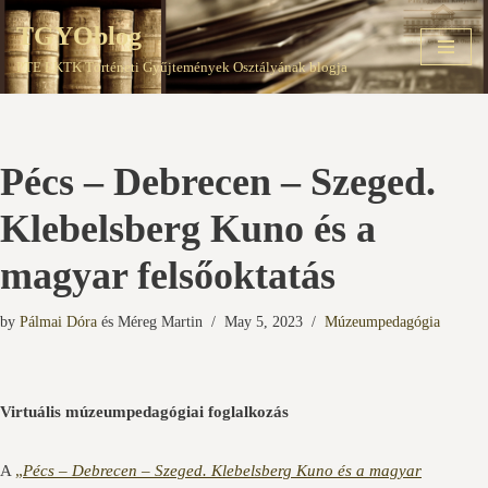
TGYOblog
Skip
PTE EKTK Történeti Gyűjtemények Osztályának blogja
to
content
Pécs – Debrecen – Szeged.
Klebelsberg Kuno és a
magyar felsőoktatás
by
Pálmai Dóra
és
Méreg Martin
May 5, 2023
Múzeumpedagógia
Virtuális múzeumpedagógiai foglalkozás
A
„
Pécs – Debrecen – Szeged. Klebelsberg Kuno és a magyar