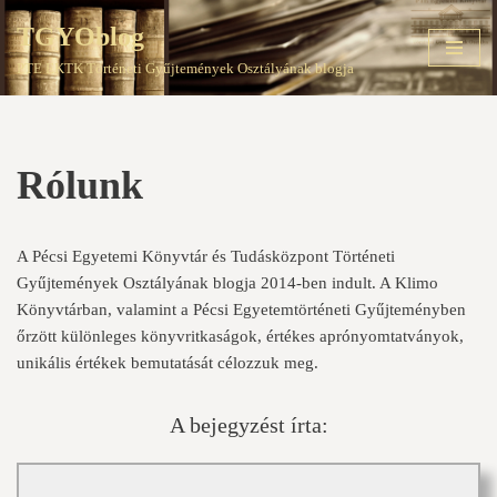
TGYOblog
Skip
PTE EKTK Történeti Gyűjtemények Osztályának blogja
to
content
Rólunk
A Pécsi Egyetemi Könyvtár és Tudásközpont Történeti
Gyűjtemények Osztályának blogja 2014-ben indult. A Klimo
Könyvtárban, valamint a Pécsi Egyetemtörténeti Gyűjteményben
őrzött különleges könyvritkaságok, értékes aprónyomtatványok,
unikális értékek bemutatását célozzuk meg.
A bejegyzést írta: