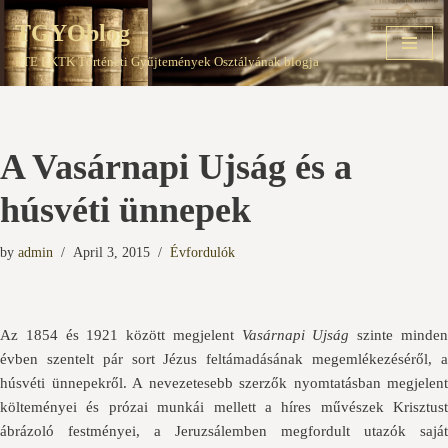
TGYOblog
Skip
PTE EKTK Történeti Gyűjtemények Osztályának blogja
to
content
A Vasárnapi Ujság és a
húsvéti ünnepek
by
admin
April 3, 2015
Évfordulók
Az 1854 és 1921 között megjelent
Vasárnapi Ujság
szinte minde
évben szentelt pár sort Jézus feltámadásának megemlékezéséről, a
húsvéti ünnepekről. A nevezetesebb szerzők nyomtatásban megjelent
költeményei és prózai munkái mellett a híres művészek Krisztust
ábrázoló festményei, a Jeruzsálemben megfordult utazók saját