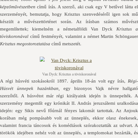
képzőművészetben
című írás. A szerző, aki csak egy V betűvel látta el
szerzeményét, bemutatja, hogy Krisztus szenvedéséről igen sok mű
készült a művészettörténet során. Az írásban számos művészt
megemlítettek; kiemelném a németalföldi Van Dyck
Krisztus 
töviskoronával
című festményét, valamint a német Martin Schöngauer
Krisztus megostoroztatása
című metszetét.
Van Dyck: Krisztus a töviskoronával
A régi húsvéti szokásokról 1897. április 18-án volt egy írás,
Régi-
Húsvét ünnepek hazánkban,
egy bizonyos Vajk névre hallgat
szerzőtől. A húsvétot már régi királyaink idején is ünnepelték. A
szerzemény megemlít egy krónikát II. András jeruzsálemi uralkodása
idején: egy Sikis nevű főúrnál fényes lakomát tartottak. Az Anjouk
korában még pompásabb volt az ünneplés, ekkor olasz énekesek,
valamint francia táncosok és komédiások szórakoztatták az udvart. A
törökök idejében nehéz volt az ünneplés, a templomokat bezárták, és