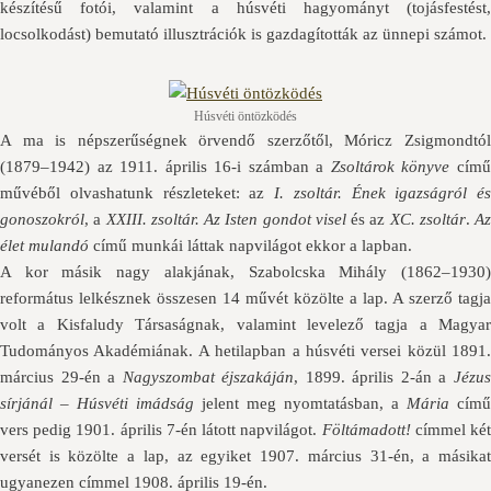
készítésű fotói, valamint a húsvéti hagyományt (tojásfestést,
locsolkodást) bemutató illusztrációk is gazdagították az ünnepi számot.
Húsvéti öntözködés
A ma is népszerűségnek örvendő szerzőtől, Móricz Zsigmondtól
(1879–1942) az 1911. április 16-i számban a
Zsoltárok könyve
cím
művéből olvashatunk részleteket: az
I. zsoltár. Ének igazságról és
gonoszokról
, a
XXIII. zsoltár. Az Isten gondot visel
és az
XC. zsoltár
.
Az
élet mulandó
című munkái láttak napvilágot ekkor a lapban.
A kor másik nagy alakjának, Szabolcska Mihály (1862–1930)
református lelkésznek összesen 14 művét közölte a lap. A szerző tagja
volt a Kisfaludy Társaságnak, valamint levelező tagja a Magyar
Tudományos Akadémiának. A hetilapban a húsvéti versei közül 1891.
március 29-én a
Nagyszombat éjszakáján
, 1899. április 2-án a
Jézu
sírjánál – Húsvéti imádság
jelent meg nyomtatásban, a
Mária
című
vers pedig 1901. április 7-én látott napvilágot.
Föltámadott!
címmel ké
versét is közölte a lap, az egyiket 1907. március 31-én, a másikat
ugyanezen címmel 1908. április 19-én.