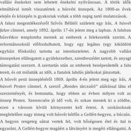
vallási énekeket sem lehetett énekelni nyilvánosan. A török idők
elmúltával ismét visszatértek a húsvéti ünnepek. Az 1800-as évek
elején és közepén is gyakoriak voltak a több napig tartó mulatozások.
A falusi megemlékezésről Szívós Bélától született egy írás,
A húsvé
falun
címmel, amely 1892. április 17-én jelent meg a lapban. A faluban
húsvétkor templomba mentek az emberek a felekezetük szerint. A
reformátusoknál előfordulhatott, hogy egy legátus (egy kiküldött
egyházi főiskolás) tartotta az istentiszteletet. A nagyobb vallási
ünnepeken ellátogatott a gyülekezethez, szentbeszédet tartott, és anyagi
támogatást szerzett. A szertartás után az emberek benépesítették a falu
tereit, és ott múlatták az időt, a fiatalok labdás játékokat játszottak.
A húsvét pesti ünnepléséről 1869. április 4-én jelent meg egy írás,
A
húsvét Pesten
címmel. A szerző „Rendes tárczaíró” aláírással látta e
szerzeményét, és bemutatta, hogy ebben az évben milyen volt az
ünnep Pesten. Szerencsére jó idő volt, és sokan mentek ki a zöldbe,
ezen a városon kívüli környezetet kell érteni. A szokásoknak
megfelelően nagy tömeg volt húsvét hétfőn a Gellért-hegyen, a búcsún.
A hegyen rengeteg sátrat vertek fel, volt bőségesen étel és ital is
egyaránt. A Gellért-hegyre magáért a látványért is megéri ellátogatni. A