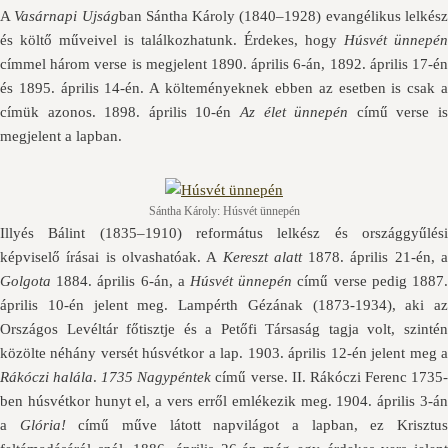
A
Vasárnapi Ujság
ban Sántha Károly (1840–1928) evangélikus lelkés
és költő műveivel is találkozhatunk. Érdekes, hogy
Húsvét ünnepén
címmel három verse is megjelent 1890. április 6-án, 1892. április 17-én
és 1895. április 14-én. A költeményeknek ebben az esetben is csak a
címük azonos. 1898. április 10-én
Az élet ünnepén
című verse i
megjelent a lapban.
Sántha Károly: Húsvét ünnepén
Illyés Bálint (1835–1910) református lelkész és országgyűlési
képviselő írásai is olvashatóak. A
Kereszt alatt
1878. április 21-én, 
Golgota
1884. április 6-án, a
Húsvét ünnepén
című verse pedig 1887
április 10-én jelent meg. Lampérth Gézának (1873-1934), aki az
Országos Levéltár főtisztje és a Petőfi Társaság tagja volt, szintén
közölte néhány versét húsvétkor a lap. 1903. április 12-én jelent meg a
Rákóczi halála
.
1735 Nagypéntek
című verse. II. Rákóczi Ferenc 1735
ben húsvétkor hunyt el, a vers erről emlékezik meg. 1904. április 3-án
a
Glória!
című műve látott napvilágot a lapban, ez Krisztu