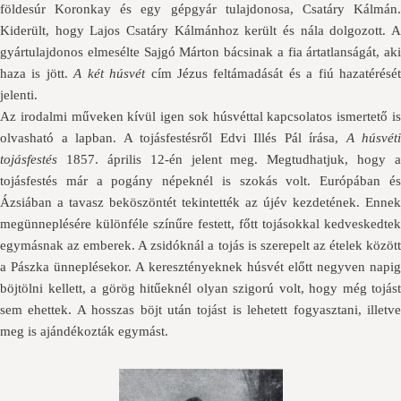
földesúr Koronkay és egy gépgyár tulajdonosa, Csatáry Kálmán.
Kiderült, hogy Lajos Csatáry Kálmánhoz került és nála dolgozott. A
gyártulajdonos elmesélte Sajgó Márton bácsinak a fia ártatlanságát, aki
haza is jött.
A két húsvét
cím Jézus feltámadását és a fiú hazatérésé
jelenti.
Az irodalmi műveken kívül igen sok húsvéttal kapcsolatos ismertető is
olvasható a lapban. A tojásfestésről Edvi Illés Pál írása,
A húsvéti
tojásfestés
1857. április 12-én jelent meg. Megtudhatjuk, hogy a
tojásfestés már a pogány népeknél is szokás volt. Európában és
Ázsiában a tavasz beköszöntét tekintették az újév kezdetének. Ennek
megünneplésére különféle színűre festett, főtt tojásokkal kedveskedtek
egymásnak az emberek. A zsidóknál a tojás is szerepelt az ételek között
a Pászka ünneplésekor. A keresztényeknek húsvét előtt negyven napig
böjtölni kellett, a görög hitűeknél olyan szigorú volt, hogy még tojást
sem ehettek. A hosszas böjt után tojást is lehetett fogyasztani, illetve
meg is ajándékozták egymást.