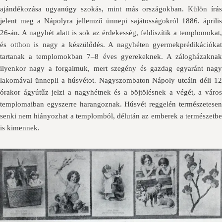
ajándékozása ugyanúgy szokás, mint más országokban. Külön írás
jelent meg a Nápolyra jellemző ünnepi sajátosságokról 1886. április
26-án. A nagyhét alatt is sok az érdekesség, feldíszítik a templomokat,
és otthon is nagy a készülődés. A nagyhéten gyermekprédikációkat
tartanak a templomokban 7–8 éves gyerekeknek. A zálogházaknak
ilyenkor nagy a forgalmuk, mert szegény és gazdag egyaránt nagy
lakomával ünnepli a húsvétot. Nagyszombaton Nápoly utcáin déli 12
órakor ágyútűz jelzi a nagyhétnek és a böjtölésnek a végét, a város
templomaiban egyszerre harangoznak. Húsvét reggelén természetesen
senki nem hiányozhat a templomból, délután az emberek a természetbe
is kimennek.