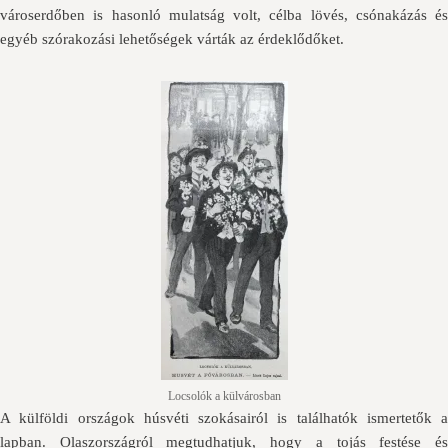
városerdőben is hasonló mulatság volt, célba lövés, csónakázás és
egyéb szórakozási lehetőségek várták az érdeklődőket.
Locsolók a külvárosban
A külföldi országok húsvéti szokásairól is találhatók ismertetők a
lapban. Olaszországról megtudhatjuk, hogy a tojás festése és