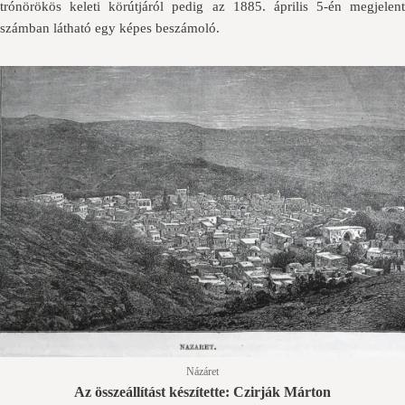
trónörökös keleti körútjáról pedig az 1885. április 5-én megjelent
számban látható egy képes beszámoló.
Názáret
Az összeállítást készítette: Czirják Márton