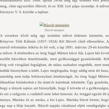
feltámadásáról szól. 1886. április 26-án még egy érdekes vers jelent
meg, címe egyszerűen
Húsvét,
és ez XIII. Leó pápa szonettje. A műve
bizonyos V. S. közölte a lapban.
Húsvét ünnepére
A verseken kívül még egy irodalmi művet érdemes kiemelni, ez
Könyves Tóth Kálmán (1837–1924)
Két Húsvét
című elbeszélése. A
szerző református lelkész és író volt, a lap 1891. március 29-én közölte
a művet. A történetben az öreg Sajgó Márton bácsi fiát, Lajost hét évvel
ezelőtt húsvétkor letartóztatták, mert gyilkossággal gyanúsították. Két
évig volt vizsgálati fogságban, de utána szabadon engedték, mert nem
tudták bizonyítani a tettét. Lajos megfogadta, hogy addig nem tér haza,
ameddig nem tudja bebizonyítani ártatlanságát. Az öreg Sajgó Márton
állandóan búslakodott a fia miatt és halottnak tekintette. Úgy gondolta,
hogy a tények sajnos azt bizonyítják, hogy ő követte el a gyilkosságot,
és ezt a szégyent a családról nem lehet lemosni. Az öreggel együtt élt a
menye, Mariska és az unoka, a kis Lajos. Mariska bízott benne, hogy
egy nap a férje hazatér. Húsvét napján váratlanul eljött vendégségbe a