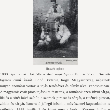
Húsvéti tojások
1890. április 6-án közölte a
Vasárnapi Ujság
Molnár Viktor
Húsvét
tojások
című írását. Ebből kiderül, hogy Magyarország népeinek
milyen szokásai voltak a tojás festésével és díszítésével kapcsolatban.
A magyarok csak piros tojásokat festettek, a románok ezen kívül sárga,
lila és a sötét kávé színűt, a szerbek pirosat és sárgát, a rutének pirosat,
zöldet és sárgát. Ismertető jellegű írások a művészettel kapcsolatban is
születtek, 1888. április 1-jén jelent meg a lapban
Krisztus halála a