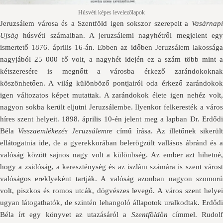
Húsvéti képes levelezőlapok
Jeruzsálem városa és a Szentföld igen sokszor szerepelt a
Vasárnapi
Ujság
húsvéti számaiban. A jeruzsálemi nagyhétről megjelent egy
ismertető 1876. április 16-án. Ebben az időben Jeruzsálem lakossága
nagyjából 25 000 fő volt, a nagyhét idején ez a szám több mint a
kétszeresére is megnőtt a városba érkező zarándokoknak
köszönhetően. A világ különböző pontjairól oda érkező zarándokok
igen változatos képet mutattak. A zarándokok élete igen nehéz volt,
nagyon sokba került eljutni Jeruzsálembe. Ilyenkor felkeresték a város
híres szent helyeit. 1898. április 10-én jelent meg a lapban Dr. Erdődi
Béla
Visszaemlékezés Jeruzsálemre
című írása. Az illetőnek sikerül
ellátogatnia ide, de a gyerekkorában belerögzült vallásos ábránd és a
valóság között sajnos nagy volt a különbség. Az ember azt hihetné,
hogy a zsidóság, a kereszténység és az iszlám számára is szent várost
valóságos ereklyeként tartják. A valóság azonban nagyon szomorú
volt, piszkos és romos utcák, dögvészes levegő. A város szent helyei
ugyan látogathatók, de szintén lehangoló állapotok uralkodtak. Erdődi
Béla írt egy könyvet az utazásáról a
Szentföldön
címmel. Rudol