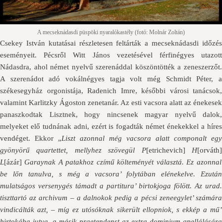
A mecseknádasdi püspöki nyaralókastély (fotó: Molnár Zoltán)
Csekey István kutatásai részletesen feltárták a mecseknádasdi időzés
eseményeit. Pécsről Witt János vezetésével férfinégyes utazott
Nádasdra, ahol német nyelvű szerenáddal köszöntötték a zeneszerzőt.
A szerenádot adó vokálnégyes tagja volt még Schmidt Péter, a
székesegyház orgonistája, Radenich Imre, későbbi városi tanácsok,
valamint Karlitzky Ágoston zenetanár. Az esti vacsora alatt az énekesek
panaszkodtak Lisztnek, hogy nincsenek magyar nyelvű dalok,
melyeket elő tudnának adni, ezért is fogadták német énekekkel a híres
vendéget. Ekkor „
Liszt azonnal még vacsora alatt componalt egy
gyönyörű quartettet, mellyhez szövegül P
[etrichevich]
H
[orváth
L
[ázár]
Garaynak A patakhoz czímű költeményét választá. Ez azonnal
be lőn tanulva, s még a vacsora’ folytában elénekelve. Ezután
mulatságos versenygés támadt a partitura’ birtokjoga fölött. Az urad.
tiszttartó az archivum – a dalnokok pedig a pécsi zeneegylet’ számára
vindicálták azt, – míg ez utósóknak sikerült ellopniok, s ekkép a mű’
birtokába jutva, a másik praetendenst az extra dominium apellálására