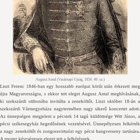
Augusz Antal (Vasárnapi Ujság, 1856. 49. sz.)
Liszt Ferenc 1846-ban egy hosszabb európai körút után érkezett meg
újra Magyarországra, s ekkor tett eleget Augusz Antal meghívásának,
ki szekszárdi otthonába invitálta a zeneköltőt. Liszt október 18-án a
szekszárdi Vármegyeháza nagytermében nagy sikerű koncertet adott.
Az ünnepségen megjelent a pécsiek 14 tagú küldöttsége Witt János, a
pécsi székesegyház hegedűsének vezetésével. Ünnepélyesen felkérték
a nagy zeneköltőt és zongoravirtuózt egy pécsi hangverseny tartására.
A mester készségesen eleget tett a felkérésnek.