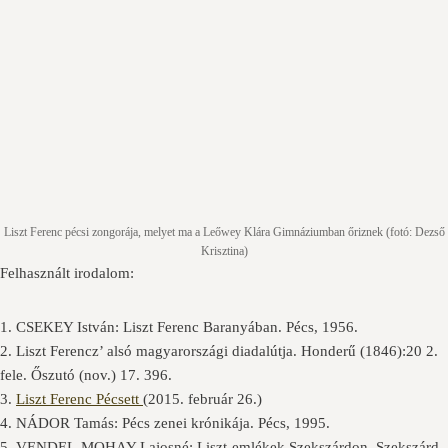
Liszt Ferenc pécsi zongorája, melyet ma a Leőwey Klára Gimnáziumban őriznek (fotó: Dezső
Krisztina)
Felhasznált irodalom:
1. CSEKEY István: Liszt Ferenc Baranyában. Pécs, 1956.
2. Liszt Ferencz’ alsó magyarországi diadalútja. Honderű (1846):20 2.
fele. Őszutó (nov.) 17. 396.
3.
Liszt Ferenc Pécsett
(2015. február 26.)
4. NÁDOR Tamás: Pécs zenei krónikája. Pécs, 1995.
5. VENDEL-MOHAY Lajosné: Liszt-emlékek Szekszárdon. Szekszárd,