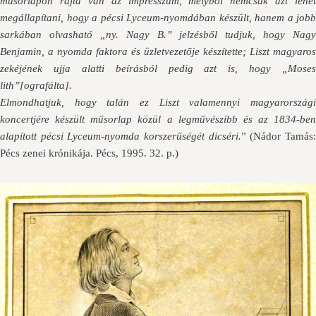
műsorlapon rajta van az impresszum, melyből nemcsak azt lehet
megállapítani, hogy a pécsi Lyceum-nyomdában készült, hanem a jobb
sarkában olvasható „ny. Nagy B.” jelzésből tudjuk, hogy Nagy
Benjamin, a nyomda faktora és üzletvezetője készítette; Liszt magyaros
zekéjének ujja alatti beírásból pedig azt is, hogy „Moses
lith”[ografálta].
Elmondhatjuk, hogy talán ez Liszt valamennyi magyarországi
koncertjére készült műsorlap közül a legművészibb és az 1834-ben
alapított pécsi Lyceum-nyomda korszerűségét dicséri.
” (Nádor Tamás
Pécs zenei krónikája. Pécs, 1995. 32. p.)