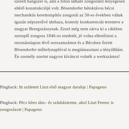
szerelt hangszer is, ami a fotón látható zongorától lényegesen
eltérő konstrukciójú volt. Bösendorfer hétoktávos bécsi
mechanikás kerettompítós zongorái az 50-es években váltak
igazán népszerűvé idehaza, komoly konkurenciát teremtve a
magyar Beregszászynak. Ezzel még nem zárva ki a cikkben
szereplő zongora 1846-os eredetét, jó volna ellenőrizni a
rezonánslapon lévő sorozatszámot és a Bécsben őrzött
Bösendorfer műhelynaplóval is megtámasztani a tényállítást.
Én személy szerint nagyon kíváncsi volnék a werkszámra!
Pingback:
Itt született Liszt első magyar darabja | Papageno
Pingback:
Pécs híres tánc- és színházterme, ahol Liszt Ferenc is
zongorázott | Papageno