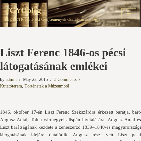
TGYOblog
Skip
PTE EKTK Történeti Gyűjtemények Osztályának blogja
to
content
Liszt Ferenc 1846-os pécsi
látogatásának emlékei
by
admin
May 22, 2015
3 Comments
Kutatóterem
,
Történetek a Múzeumból
1846. október 17-én Liszt Ferenc Szekszárdra érkezett barátja, báró
Augusz Antal, Tolna vármegyei alispán invitálására. Augusz Antal és
Liszt barátságának kezdete a zeneszerző 1839–1840-es magyarországi
látogatásának idejére datálódik. Augusz részt vett Liszt pesti