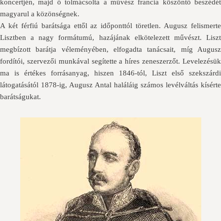
koncertjén, majd ő tolmácsolta a művész francia köszöntő beszédét
magyarul a közönségnek.
A két férfiú barátsága ettől az időponttól töretlen. Augusz felismerte
Lisztben a nagy formátumú, hazájának elkötelezett művészt. Liszt
megbízott barátja véleményében, elfogadta tanácsait, míg Augusz
fordítói, szervezői munkával segítette a híres zeneszerzőt. Levelezésük
ma is értékes forrásanyag, hiszen 1846-tól, Liszt első szekszárdi
látogatásától 1878-ig, Augusz Antal haláláig számos levélváltás kísérte
barátságukat.