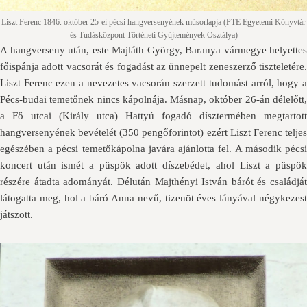
Liszt Ferenc 1846. október 25-ei pécsi hangversenyének műsorlapja (PTE Egyetemi Könyvtár
és Tudásközpont Történeti Gyűjtemények Osztálya)
A hangverseny után, este Majláth György, Baranya vármegye helyettes
főispánja adott vacsorát és fogadást az ünnepelt zeneszerző tiszteletére.
Liszt Ferenc ezen a nevezetes vacsorán szerzett tudomást arról, hogy a
Pécs-budai temetőnek nincs kápolnája. Másnap, október 26-án délelőtt,
a Fő utcai (Király utca) Hattyú fogadó dísztermében megtartott
hangversenyének bevételét (350 pengőforintot) ezért Liszt Ferenc teljes
egészében a pécsi temetőkápolna javára ajánlotta fel. A második pécsi
koncert után ismét a püspök adott díszebédet, ahol Liszt a püspök
részére átadta adományát. Délután Majthényi István bárót és családját
látogatta meg, hol a báró Anna nevű, tizenöt éves lányával négykezest
játszott.