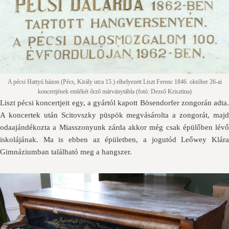
A pécsi Hattyú házon (Pécs, Király utca 15.) elhelyezett Liszt Ferenc 1846. október 26-ai
koncertjének emlékét őrző márványtábla (fotó: Dezső Krisztina)
Liszt pécsi koncertjeit egy, a gyártól kapott Bösendorfer zongorán adta.
A koncertek után Scitovszky püspök megvásárolta a zongorát, majd
odaajándékozta a Miasszonyunk zárda akkor még csak épülőben lévő
iskolájának. Ma is ebben az épületben, a jogutód Leőwey Klára
Gimnáziumban található meg a hangszer.