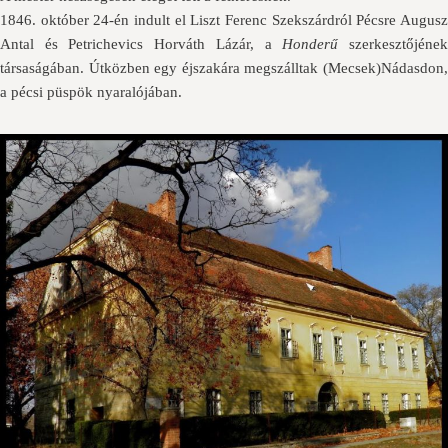
1846. október 24-én indult el Liszt Ferenc Szekszárdról Pécsre Augusz
Antal és Petrichevics Horváth Lázár, a
Honderű
szerkesztőjéne
társaságában. Útközben egy éjszakára megszálltak (Mecsek)Nádasdon,
a pécsi püspök nyaralójában.