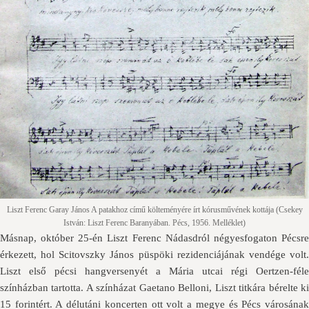
Liszt Ferenc Garay János A patakhoz című költeményére írt kórusművének kottája (Csekey
István: Liszt Ferenc Baranyában. Pécs, 1956. Melléklet)
Másnap, október 25-én Liszt Ferenc Nádasdról négyesfogaton Pécsre
érkezett, hol Scitovszky János püspöki rezidenciájának vendége volt.
Liszt első pécsi hangversenyét a Mária utcai régi Oertzen-féle
színházban tartotta. A színházat Gaetano Belloni, Liszt titkára bérelte ki
15 forintért. A délutáni koncerten ott volt a megye és Pécs városának