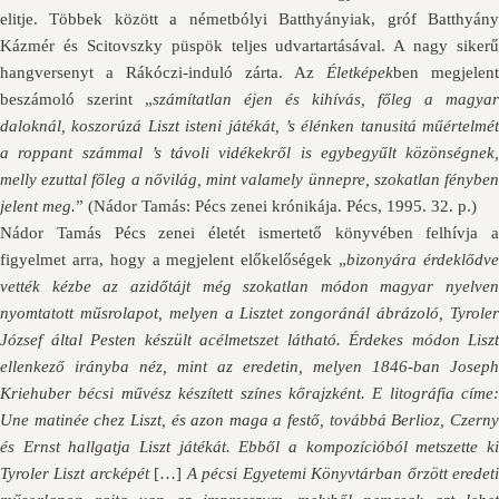
elitje. Többek között a németbólyi Batthyányiak, gróf Batthyány
Kázmér és Scitovszky püspök teljes udvartartásával. A nagy sikerű
hangversenyt a Rákóczi-induló zárta. Az
Életképek
ben megjelent
beszámoló szerint „
számítatlan éjen és kihívás, főleg a magyar
daloknál, koszorúzá Liszt isteni játékát, ’s élénken tanusitá műértelmét
a roppant számmal ’s távoli vidékekről is egybegyűlt közönségnek,
melly ezuttal főleg a nővilág, mint valamely ünnepre, szokatlan fényben
jelent meg.
” (Nádor Tamás: Pécs zenei krónikája. Pécs, 1995. 32. p.)
Nádor Tamás Pécs zenei életét ismertető könyvében felhívja a
figyelmet arra, hogy a megjelent előkelőségek „
bizonyára érdeklődv
vették kézbe az azidőtájt még szokatlan módon magyar nyelven
nyomtatott műsrolapot, melyen a Lisztet zongoránál ábrázoló, Tyroler
József által Pesten készült acélmetszet látható. Érdekes módon Liszt
ellenkező irányba néz, mint az eredetin, melyen 1846-ban Joseph
Kriehuber bécsi művész készített színes kőrajzként. E litográfia címe:
Une matinée chez Liszt, és azon maga a festő, továbbá Berlioz, Czerny
és Ernst hallgatja Liszt játékát. Ebből a kompozícióból metszette ki
Tyroler Liszt arcképét
[…]
A pécsi Egyetemi Könyvtárban őrzött eredet