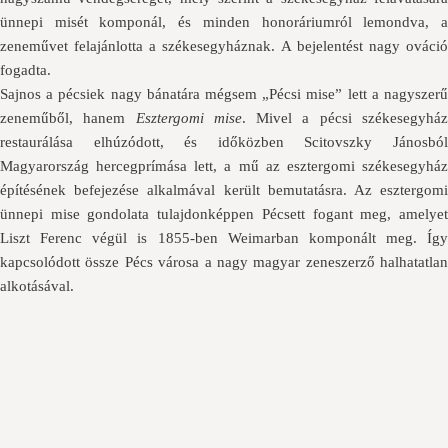
ünnepi misét komponál, és minden honoráriumról lemondva, a
zeneművet felajánlotta a székesegyháznak. A bejelentést nagy ováció
fogadta.
Sajnos a pécsiek nagy bánatára mégsem „Pécsi mise” lett a nagyszerű
zeneműből, hanem
Esztergomi mise
. Mivel a pécsi székesegyhá
restaurálása elhúzódott, és időközben Scitovszky Jánosból
Magyarország hercegprímása lett, a mű az esztergomi székesegyház
építésének befejezése alkalmával került bemutatásra. Az esztergomi
ünnepi mise gondolata tulajdonképpen Pécsett fogant meg, amelyet
Liszt Ferenc végül is 1855-ben Weimarban komponált meg. Így
kapcsolódott össze Pécs városa a nagy magyar zeneszerző halhatatlan
alkotásával.