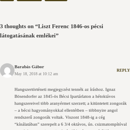
3 thoughts on “Liszt Ferenc 1846-os pécsi
látogatásának emlékei”
Barabás Gábor
REPLY
May 18, 2018 at 10:12 am
Hangszertörténeti megjegyzést tennék az íráshoz. Ignaz
Bösendorfer az 1845-ös Bécsi Ipartárlaton a hétoktávos
hangszereivel több aranyérmet szerzett; a kitüntetett zongorák
– a bécsi hagyományokkal ellentétben – többnyire angol
rendszerű zongorák voltak. Viszont 1848-ig a cég
“kínálatában” szerepelt a 6 3/4 oktávos, ún. csizmatompítóval