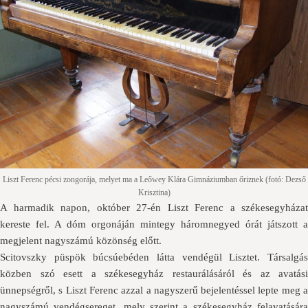
Liszt Ferenc pécsi zongorája, melyet ma a Leőwey Klára Gimnáziumban őriznek (fotó: Dezső
Krisztina)
A harmadik napon, október 27-én Liszt Ferenc a székesegyházat
kereste fel. A dóm orgonáján mintegy háromnegyed órát játszott a
megjelent nagyszámú közönség előtt.
Scitovszky püspök búcsúebéden látta vendégül Lisztet. Társalgás
közben szó esett a székesegyház restaurálásáról és az avatási
ünnepségről, s Liszt Ferenc azzal a nagyszerű bejelentéssel lepte meg a
nagyszámú vendégsereget, mely szerint a székesegyház felavatására