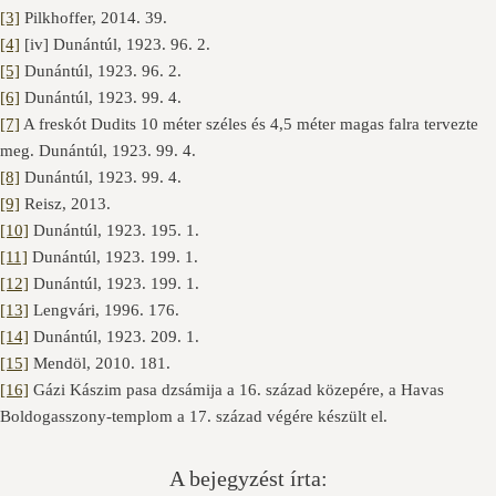
[3]
Pilkhoffer, 2014. 39.
[4]
[iv] Dunántúl, 1923. 96. 2.
[5]
Dunántúl, 1923. 96. 2.
[6]
Dunántúl, 1923. 99. 4.
[7]
A freskót Dudits 10 méter széles és 4,5 méter magas falra tervezte
meg. Dunántúl, 1923. 99. 4.
[8]
Dunántúl, 1923. 99. 4.
[9]
Reisz, 2013.
[10]
Dunántúl, 1923. 195. 1.
[11]
Dunántúl, 1923. 199. 1.
[12]
Dunántúl, 1923. 199. 1.
[13]
Lengvári, 1996. 176.
[14]
Dunántúl, 1923. 209. 1.
[15]
Mendöl, 2010. 181.
[16]
Gázi Kászim pasa dzsámija a 16. század közepére, a Havas
Boldogasszony-templom a 17. század végére készült el.
A bejegyzést írta: