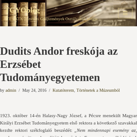
TGYOblog
Skip
PTE EKTK Történeti Gyűjtemények Osztályának blogja
to
content
Dudits Andor freskója az
Erzsébet
Tudományegyetemen
by
admin
May 24, 2016
Kutatóterem
,
Történetek a Múzeumból
1923. október 14-én Halasy-Nagy József, a Pécsre menekült Magyar
Királyi Erzsébet Tudományegyetem első rektora a következő szavakkal
kezdte rektori székfoglaló beszédét:
„Nem mindennapi esemény az