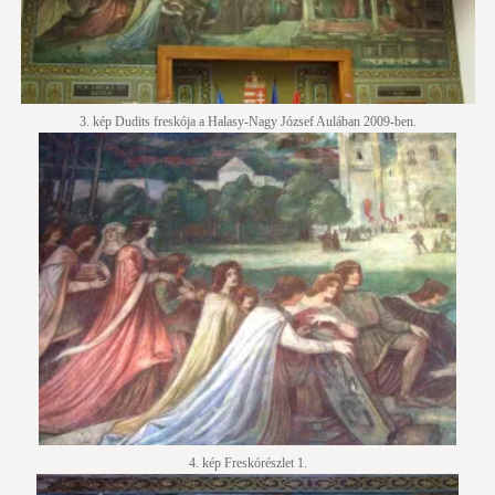
3. kép Dudits freskója a Halasy-Nagy József Aulában 2009-ben.
4. kép Freskórészlet 1.