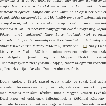
amely ma és itt egybegyűjtött bennünket. Egy egyetem működésének
megkezdése még normális időkben is jelentős dátum szokott lenni
nemcsak az egyetemi rangra emelkedő város, de az egész nemzeti élet
és művelődés szempontjából is. Még inkább annak kell tekintenünk ezt
a napot most, mikor az egész világot megrázó vihar után a menekült
pozsonyi m. kir. Erzsébet-tudományegyetem először nyitja meg kapuit
Pécsett, dicső emlékezetű Nagy Lajos királyunk régi egyetemi
városában, hogy a hontalanság keserű esztendei után a tudománynak
biztos fészket építsen törvény rendelte új székhelyén.”
[1]
Nagy Lajo
király és az általa 1367-ben alapított egyetem pedig nem csak
eszmeiségében jelent meg a Magyar Királyi Erzsébet
Tudományegyetem megnyitásának napján, hanem az egyetem központi
épületének aulájába készített Dudits Andor freskón is.
Dudits Andor, a 19-20. század egyik kiváló, de sokak által azóta
elfeledett festőművésze volt, aki olajfestményei mellett olyan
monumentális munkákat készített, mint a Magyar Nemzeti Levéltár
Bécsi kapu téri épületének falfestményei, a Kőbányai Részvény-
sörfőzde házának mozaikfríze vagy a Fiumei úti Nemzeti Sírkert