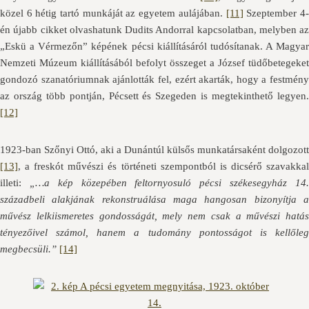
közel 6 hétig tartó munkáját az egyetem aulájában.
[11]
Szeptember 4
én újabb cikket olvashatunk Dudits Andorral kapcsolatban, melyben az
„Eskü a Vérmezőn” képének pécsi kiállításáról tudósítanak. A Magyar
Nemzeti Múzeum kiállításából befolyt összeget a József tüdőbetegeket
gondozó szanatóriumnak ajánlották fel, ezért akarták, hogy a festmény
az ország több pontján, Pécsett és Szegeden is megtekinthető legyen.
[12]
1923-ban Szőnyi Ottó, aki a Dunántúl külsős munkatársaként dolgozott
[13]
, a freskót művészi és történeti szempontból is dicsérő szavakkal
illeti:
„…a kép közepében feltornyosuló pécsi székesegyház 14
századbeli alakjának rekonstruálása maga hangosan bizonyítja a
művész lelkiismeretes gondosságát, mely nem csak a művészi hatás
tényezőivel számol, hanem a tudomány pontosságot is kellőleg
megbecsüli.”
[14]