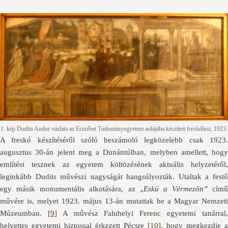
1. kép Dudits Andor vázlata az Erzsébet Tudományegyetem aulájába készített freskóhoz, 1923.
A freskó készítéséről szóló beszámoló legközelebb csak 1923.
augusztus 30-án jelent meg a Dunántúlban, melyben amellett, hogy
említést tesznek az egyetem költözésének aktuális helyzetéről,
leginkább Dudits művészi nagyságát hangsúlyozták. Utaltak a festő
egy másik monumentális alkotására, az „
Eskü a Vérmezőn”
című
művére is, melyet 1923. május 13-án mutattak be a Magyar Nemzeti
Múzeumban.
[9]
A művész Faluhelyi Ferenc egyetemi tanárral
helyettes egyetemi biztossal érkezett Pécsre
[10]
, hogy megkezdje a