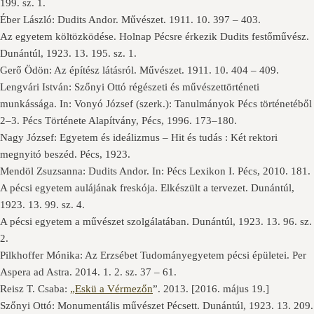
199. sz. 1.
Éber László: Dudits Andor. Művészet. 1911. 10. 397 – 403.
Az egyetem költözködése. Holnap Pécsre érkezik Dudits festőművész.
Dunántúl, 1923. 13. 195. sz. 1.
Gerő Ödön: Az építész látásról. Művészet. 1911. 10. 404 – 409.
Lengvári István: Szőnyi Ottó régészeti és művészettörténeti
munkássága. In: Vonyó József (szerk.): Tanulmányok Pécs történetéből
2–3. Pécs Története Alapítvány, Pécs, 1996. 173–180.
Nagy József: Egyetem és ideálizmus – Hit és tudás : Két rektori
megnyitó beszéd. Pécs, 1923.
Mendöl Zsuzsanna: Dudits Andor. In: Pécs Lexikon I. Pécs, 2010. 181.
A pécsi egyetem aulájának freskója. Elkészült a tervezet. Dunántúl,
1923. 13. 99. sz. 4.
A pécsi egyetem a művészet szolgálatában. Dunántúl, 1923. 13. 96. sz.
2.
Pilkhoffer Mónika: Az Erzsébet Tudományegyetem pécsi épületei. Per
Aspera ad Astra. 2014. 1. 2. sz. 37 – 61.
Reisz T. Csaba:
„Eskü a Vérmezőn
”. 2013. [2016. május 19.]
Szőnyi Ottó: Monumentális művészet Pécsett. Dunántúl, 1923. 13. 209.