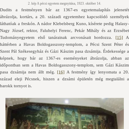
2. kép A pécsi egyetem megnyitása, 1923. október 14.
Dudits a festményen bár az 1367-es egyetemalapítás jelenetét
ábrázolja, kortárs, a 20. századi egyetemhez kapcsolódó személyek
láthatóak a freskón. A nádor Klebelsberg Kuno, kísérete pedig Halasy-
Nagy József, rektor, Faluhelyi Ferenc, Pekár Mihály és az Erzsébet
Tudományegyetem első tanárainak arcvonásait hordozza.
[15]
A
háttérben a Havas Boldogasszony-templom, a Pécsi Szent Péter és
Szent Pál Székesegyház és Gázi Kászim pasa dzsámija. Érdekessége a
képnek, hogy bár az 1367-es eseményeket ábrázolja, abban az
időpontban sem a Havas Boldogasszony-templom, sem Gázi Kászim
pasa dzsámija nem állt még.
[16]
A festmény így lenyomata a 20
század eleji Pécsnek, hiszen a dzsámi épületén még megtalálni a
barokk tornyot is.