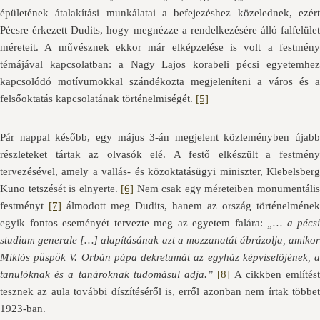
épületének átalakítási munkálatai a befejezéshez közelednek, ezért
Pécsre érkezett Dudits, hogy megnézze a rendelkezésére álló falfelület
méreteit. A művésznek ekkor már elképzelése is volt a festmény
témájával kapcsolatban: a Nagy Lajos korabeli pécsi egyetemhez
kapcsolódó motívumokkal szándékozta megjeleníteni a város és a
felsőoktatás kapcsolatának történelmiségét.
[5]
Pár nappal később, egy május 3-án megjelent közleményben újabb
részleteket tártak az olvasók elé. A festő elkészült a festmény
tervezésével, amely a vallás- és közoktatásügyi miniszter, Klebelsberg
Kuno tetszését is elnyerte.
[6]
Nem csak egy méreteiben monumentáli
festményt
[7]
álmodott meg Dudits, hanem az ország történelmének
egyik fontos eseményét tervezte meg az egyetem falára:
„… a pécsi
studium generale […] alapításának azt a mozzanatát ábrázolja, amikor
Miklós püspök V. Orbán pápa dekretumát az egyház képviselőjének, a
tanulóknak és a tanároknak tudomásul adja.”
[8]
A cikkben említés
tesznek az aula további díszítéséről is, erről azonban nem írtak többet
1923-ban.