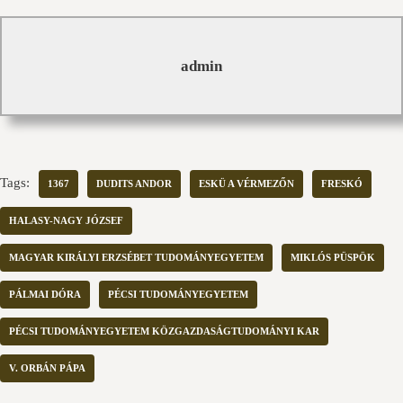
admin
Tags:
1367
DUDITS ANDOR
ESKÜ A VÉRMEZŐN
FRESKÓ
HALASY-NAGY JÓZSEF
MAGYAR KIRÁLYI ERZSÉBET TUDOMÁNYEGYETEM
MIKLÓS PÜSPÖK
PÁLMAI DÓRA
PÉCSI TUDOMÁNYEGYETEM
PÉCSI TUDOMÁNYEGYETEM KÖZGAZDASÁGTUDOMÁNYI KAR
V. ORBÁN PÁPA