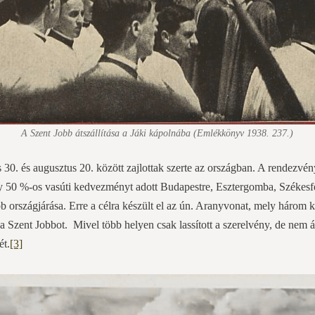
A Szent Jobb átszállítása a Jáki kápolnába (Emlékkönyv 1938. 237.)
30. és augusztus 20. között zajlottak szerte az országban. A rendezvén
ly 50 %-os vasúti kedvezményt adott Budapestre, Esztergomba, Székesfe
b országjárása. Erre a célra készült el az ún. Aranyvonat, mely három k
 a Szent Jobbot. Mivel több helyen csak lassított a szerelvény, de nem á
ét.
[3]