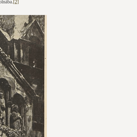
olnába.
[2]