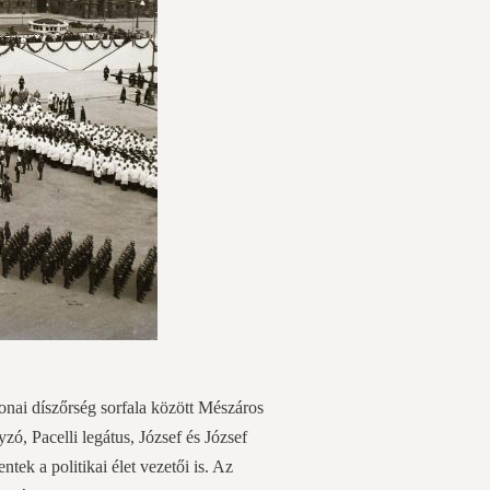
onai díszőrség sorfala között Mészáros
zó, Pacelli legátus, József és József
ek a politikai élet vezetői is. Az