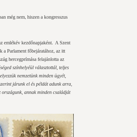
nban még nem, hiszen a kongresszus
t az emlékév kezdőnapjaként. A Szent
 a Parlament főbejáratához, az itt
szág hercegprímása felajánlotta az
ed színhelyéül választottál, teljes
helyezzük nemzetünk minden ügyét,
szerint járunk el és példát adunk arra,
sz országunk, annak minden családját