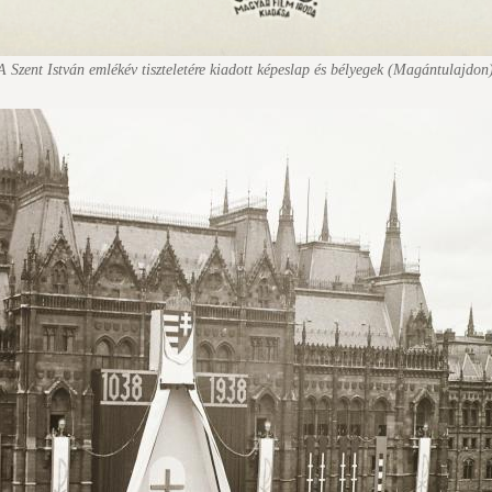
A Szent István emlékév tiszteletére kiadott képeslap és bélyegek (Magántulajdon