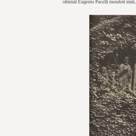
oltárnál Eugenio Pacelli mondott imát