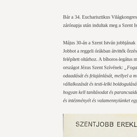
Bár a 34. Eucharisztikus Világkongre
zárónapja után indultak meg a Szent 
Május 30-án a Szent István jobbjának 
Jobbot a reggeli órákban átvitték őrzé
felépített oltárhoz. A bíboros-legátus
országot Jézus Szent Szívének:
„Fogad
odaadását és felajánlását, mellyel a
vállalkozását és testi-lelki boldogulás
hogyan kell tanításodat és parancsaid
és intézményét és valamennyiünket eg