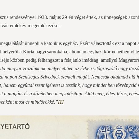
sszus rendezvényei 1938. május 29-én véget értek, az ünnepségek azo
István emlékév megemlékezései.
megtalálását ünnepli a katolikus egyház. Ezért választották ezt a napo
si helyéről a Kúria nagycsarnokába, ahonnan egyházi körmenetben vitték
 miséje közben pedig felhangzott a felajánló imádság, amellyel Magyaror
d magyar Hazánknak, melyet ebben az évben világraszóló nagy dicsőség
 mai napon Szentséges Szívednek szenteli magát. Nemcsak oltalmad alá 
át, hanem egyúttal szent ígéretet is teszünk, hogy mindenben törvényeid 
at a magán- és a közéletben megvalósítani. Áldd meg, édes Jézus, egé
yenként most és mindörökké.”
[1]