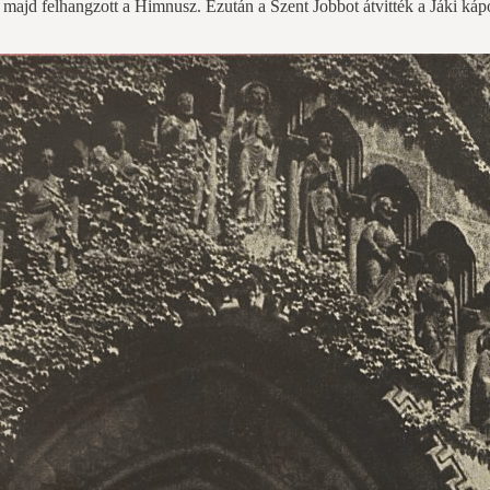
, majd felhangzott a Himnusz. Ezután a Szent Jobbot átvitték a Jáki káp