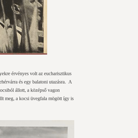
yekre érvényes volt az eucharisztikus
hérvárra és egy balatoni utazásra. A
ocsiból állott, a középső vagon
llt meg, a kocsi üvegfala mögött így is