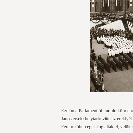
Ezután a Parlamenttől induló körmenet
János érseki helytartó vitte az ereklyé
Ferenc főhercegek foglalták el, velük 