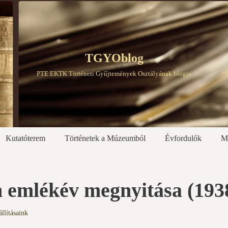
TGYOblog
PTE EKTK Történeti Gyűjtemények Osztályának blogja
Kutatóterem
Történetek a Múzeumból
Évfordulók
M
n emlékév megnyitása (1938
állításaink