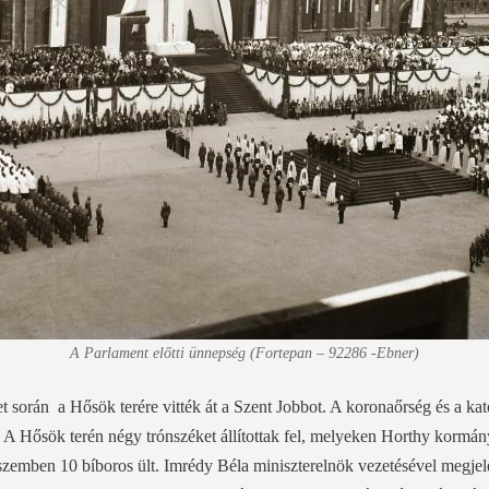
A Parlament előtti ünnepség (Fortepan – 92286 -Ebner)
 során a Hősök terére vitték át a Szent Jobbot. A koronaőrség és a kat
t. A Hősök terén négy trónszéket állítottak fel, melyeken Horthy kormány
szemben 10 bíboros ült. Imrédy Béla miniszterelnök vezetésével megjelent