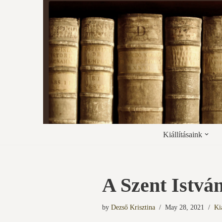
Skip
to
content
Kiállításaink
A Szent Istvá
by
Dezső Krisztina
May 28, 2021
Ki