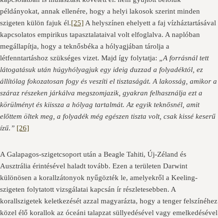
példányokat, annak ellenére, hogy a helyi lakosok szerint minden
szigeten külön fajuk él.
[25]
A helyszínen ehelyett a faj vízháztartásával
kapcsolatos empirikus tapasztalataival volt elfoglalva. A naplóban
megállapítja, hogy a teknősbéka a hólyagjában tárolja a
létfenntartáshoz szükséges vizet. Majd így folytatja:
„A forrásnál tett
látogatásuk után húgyhólyagjuk egy ideig duzzad a folyadéktól, ez
állítólag fokozatosan fogy és veszíti el tisztaságát. A lakosság, amikor a
száraz részeken járkálva megszomjazik, gyakran felhasználja ezt a
körülményt és kiissza a hólyag tartalmát. Az egyik teknősnél, amit
előttem öltek meg, a folyadék még egészen tiszta volt, csak kissé keserű
ízű.”
[26]
A Galapagos-szigetcsoport után a Beagle Tahiti, Új-Zéland és
Ausztrália érintésével haladt tovább. Ezen a területen Darwint
különösen a korallzátonyok nyűgözték le, amelyekről a Keeling-
szigeten folytatott vizsgálatai kapcsán ír részletesebben. A
korallszigetek keletkezését azzal magyarázta, hogy a tenger felszínéhez
közel élő korallok az óceáni talapzat süllyedésével vagy emelkedésével