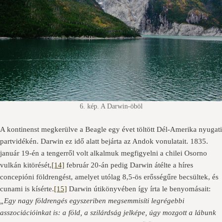
6. kép. A Darwin-öböl
A kontinenst megkerülve a Beagle egy évet töltött Dél-Amerika nyugati
partvidékén. Darwin ez idő alatt bejárta az Andok vonulatait. 1835.
január 19-én a tengerről volt alkalmuk megfigyelni a chilei Osorno
vulkán kitörését,
[14]
február 20-án pedig Darwin átélte a híres
concepióni földrengést, amelyet utólag 8,5-ös erősségűre becsültek, és
cunami is kísérte.
[15]
Darwin útikönyvében így írta le benyomásait:
„Egy nagy földrengés egyszeriben megsemmisíti legrégebbi
asszociációinkat is: a föld, a szilárdság jelképe, úgy mozgott a lábunk