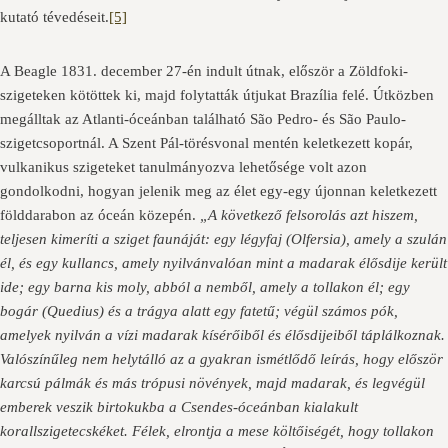
kutató tévedéseit.
[5]
A Beagle 1831. december 27-én indult útnak, először a Zöldfoki-
szigeteken kötöttek ki, majd folytatták útjukat Brazília felé. Útközben
megálltak az Atlanti-óceánban található São Pedro- és São Paulo-
szigetcsoportnál. A Szent Pál-törésvonal mentén keletkezett kopár,
vulkanikus szigeteket tanulmányozva lehetősége volt azon
gondolkodni, hogyan jelenik meg az élet egy-egy újonnan keletkezett
földdarabon az óceán közepén.
„A következő felsorolás azt hiszem,
teljesen kimeríti a sziget faunáját: egy légyfaj (Olfersia), amely a szulán
él, és egy kullancs, amely nyilvánvalóan mint a madarak élősdije került
ide; egy barna kis moly, abból a nemből, amely a tollakon él; egy
bogár (Quedius) és a trágya alatt egy fatetű; végül számos pók,
amelyek nyilván a vízi madarak kísérőiből és élősdijeiből táplálkoznak.
Valószínűleg nem helytálló az a gyakran ismétlődő leírás, hogy először
karcsú pálmák és más trópusi növények, majd madarak, és legvégül
emberek veszik birtokukba a Csendes-óceánban kialakult
korallszigetecskéket. Félek, elrontja a mese költőiségét, hogy tollakon