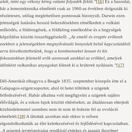
alatt, mint egy vékony kéreg valami folyadék fölött.”
[16]
Ez a hasonlat,
bár a lemeztektonika elméletét csak az 1960-as években dolgozták ki
részletesen, utólag meglehetősen pontosnak bizonyult. Darwin ezen
jelenségek hatására hosszú bekezdésekben elmélkedett a vulkáni
működés, a földrengések, a földkéreg emelkedése és a hegységek
képződése közötti összefüggésekről.
„Az emelő és eruptív erőknek
ezekben a jelenségekben megnyilvánuló bonyolult belső kapcsolatából
arra következtethetünk, hogy a kontinenseket lassan és kis
fokozatokban felemelő erők azonosak azokkal az erőkkel, amelyek
időnként vulkanikus anyagokat löknek ki a kráterek nyílásain.”
[17]
Dél-Amerikát elhagyva a Beagle 1835. szeptember közepén érte el a
Galapagos-szigetcsoportot, ahol öt hetet töltöttek a szigetek
felfedezésével. Habár alkalma volt megfigyelni a szigetek sajátos
élővilágát, és a rokon fajok közötti eltéréseket, az általánosan elterjedt
közhiedelemmel szemben nem itt nem itt fedezte fel az evolúció
elméletét.
[18]
A látottak azonban már ekkor is erősen
elgondolkodtatták az élet keletkezésével és fejlődésével kapcsolatban.
„A szigetek természetrajza rendkívül érdekes és igazán figyelmet