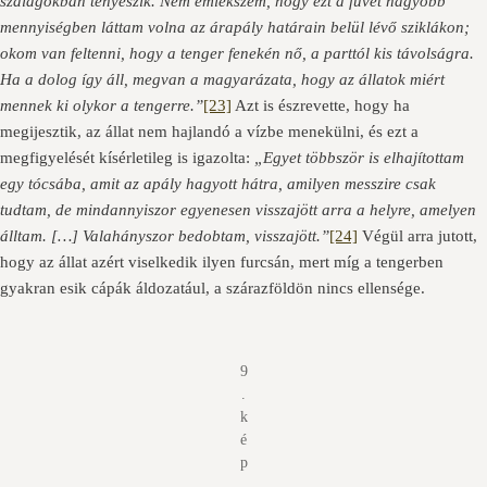
szalagokban tenyészik. Nem emlékszem, hogy ezt a füvet nagyobb
mennyiségben láttam volna az árapály határain belül lévő sziklákon;
okom van feltenni, hogy a tenger fenekén nő, a parttól kis távolságra.
Ha a dolog így áll, megvan a magyarázata, hogy az állatok miért
mennek ki olykor a tengerre.”
[23]
Azt is észrevette, hogy ha
megijesztik, az állat nem hajlandó a vízbe menekülni, és ezt a
megfigyelését kísérletileg is igazolta:
„Egyet többször is elhajítottam
egy tócsába, amit az apály hagyott hátra, amilyen messzire csak
tudtam, de mindannyiszor egyenesen visszajött arra a helyre, amelyen
álltam. […] Valahányszor bedobtam, visszajött.”
[24]
Végül arra jutott,
hogy az állat azért viselkedik ilyen furcsán, mert míg a tengerben
gyakran esik cápák áldozatául, a szárazföldön nincs ellensége.
9
.
k
é
p
.