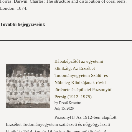
Forrás: Darwin, Charles: The structure and distribution of coral reefs.
London, 1874.
További bejegyzéseink
Bábaképzőtől az egyetemi
klinikáig. Az Erzsébet
Tudományegyetem Szülő- és
Nőbeteg Klinikájának rövid
története és épületei Pozsonytól
Pécsig (1912–1975)
by Dezső Krisztina
July 15, 2026
Pozsony[1] Az 1912-ben alapított
Erzsébet Tudományegyetem szülészeti és nőgyógyászati
klinikája 1914. január 19-én kezdte meg működését. A