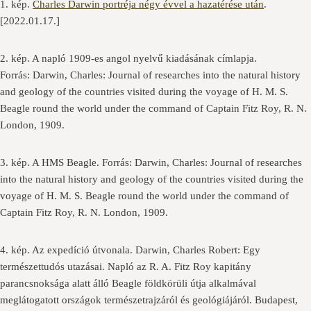
1. kép.
Charles Darwin portréja négy évvel a hazatérése után
.
[2022.01.17.]
2. kép. A napló 1909-es angol nyelvű kiadásának címlapja.
Forrás: Darwin, Charles: Journal of researches into the natural history
and geology of the countries visited during the voyage of H. M. S.
Beagle round the world under the command of Captain Fitz Roy, R. N.
London, 1909.
3. kép. A HMS Beagle. Forrás: Darwin, Charles: Journal of researches
into the natural history and geology of the countries visited during the
voyage of H. M. S. Beagle round the world under the command of
Captain Fitz Roy, R. N. London, 1909.
4. kép. Az expedíció útvonala. Darwin, Charles Robert: Egy
természettudós utazásai. Napló az R. A. Fitz Roy kapitány
parancsnoksága alatt álló Beagle földkörüli útja alkalmával
meglátogatott országok természetrajzáról és geológiájáról. Budapest,