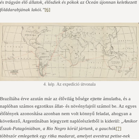
és trágyán élő állatok, élősdiek és pókok az Óceán újonnan keletkezett
földdarabjának lakói.”
[6]
4. kép. Az expedíció útvonala
Brazíliába érve azután már az élővilág bősége ejtette ámulatba, és a
naplóban számos egzotikus állat- és növényfajról számol be. Az egyes
élőlények azonosítása azonban nem volt könnyű feladat, ahogyan a
következő, Argentínában lejegyzett naplórészletből is kiderül:
„Amikor
Észak-Patagóniában, a Rio Negro körül jártunk, a gauchók
[7]
többször emlegettek egy ritka madarat, amelyet avestruz petise-nek