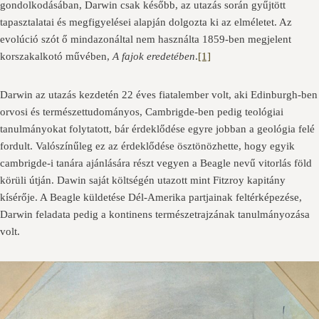
gondolkodásában, Darwin csak később, az utazás során gyűjtött
tapasztalatai és megfigyelései alapján dolgozta ki az elméletet. Az
evolúció szót ő mindazonáltal nem használta 1859-ben megjelent
korszakalkotó művében,
A fajok eredetében
.
[1]
Darwin az utazás kezdetén 22 éves fiatalember volt, aki Edinburgh-ben
orvosi és természettudományos, Cambrigde-ben pedig teológiai
tanulmányokat folytatott, bár érdeklődése egyre jobban a geológia felé
fordult. Valószínűleg ez az érdeklődése ösztönözhette, hogy egyik
cambrigde-i tanára ajánlására részt vegyen a Beagle nevű vitorlás föld
körüli útján. Dawin saját költségén utazott mint Fitzroy kapitány
kísérője. A Beagle küldetése Dél-Amerika partjainak feltérképezése,
Darwin feladata pedig a kontinens természetrajzának tanulmányozása
volt.