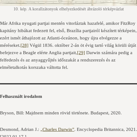
10. kép. A korallzátonyok elhelyezkedését ábrázoló térképvázlat
Már Afrika nyugati partjai mentén vitorláztak hazafelé, amikor FitzRoy
kapitány hibákat fedezett fel, első, Brazília partjairól készített térképein,
ezért ismét áthajózott az Atlanti-óceánon, hogy újra elvégezze a
méréseket.
[28]
Végül 1836. október 2-án öt évig tartó világ körüli útját
befejezve a Beagle elérte Anglia partjait,
[29]
Darwin számára pedig a
felfedezés és az anyaggyűjtés időszakát a rendszerezés és az
elméletalkotás korszaka váltotta fel.
Felhasznált irodalom
Bryson, Bill: Majdnem minden rövid története. Budapest, 2020.
Desmond, Adrian J.:
„Charles Darwin”
. Encyclopedia Britannica, 2021.
[2022.01.17.]