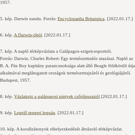
1957.
5. kép. Darwin nandu. Forrás:
Encyclopædia Britannica
. [2022.01.17.]
6. kép.
A Darwin-öböl
. [2022.01.17.]
7. kép. A napló térképvázlata a Galápagos-szigetcsoportról.
Forrás: Darwin, Charles Robert: Egy természettudós utazásai. Napló az
R. A. Fitz Roy kapitány parancsnoksága alatt álló Beagle földkörüli útja
alkalmával meglátogatott országok természetrajzáról és geológiájáról.
Budapest, 1957.
8. kép.
Vázlatrajz a galápagosi pintyek csőrtípusairól
[2022.01.17.]
9. kép.
Legelő tengeri leguán
. [2022.01.17.]
10. kép. A korallzátonyok elhelyezkedését ábrázoló térképvázlat.