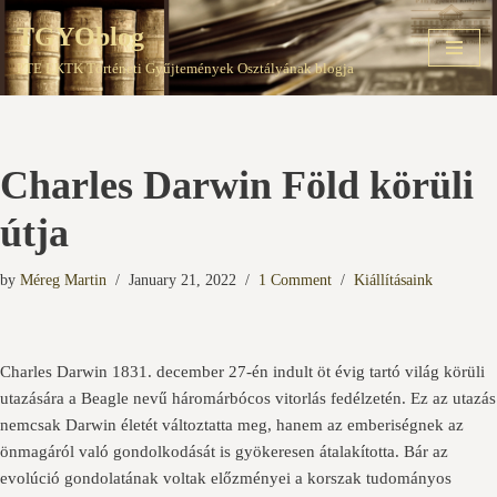
TGYOblog
Skip
PTE EKTK Történeti Gyűjtemények Osztályának blogja
to
content
Charles Darwin Föld körüli
útja
by
Méreg Martin
January 21, 2022
1 Comment
Kiállításaink
Charles Darwin 1831. december 27-én indult öt évig tartó világ körüli
utazására a Beagle nevű háromárbócos vitorlás fedélzetén. Ez az utazás
nemcsak Darwin életét változtatta meg, hanem az emberiségnek az
önmagáról való gondolkodását is gyökeresen átalakította. Bár az
evolúció gondolatának voltak előzményei a korszak tudományos