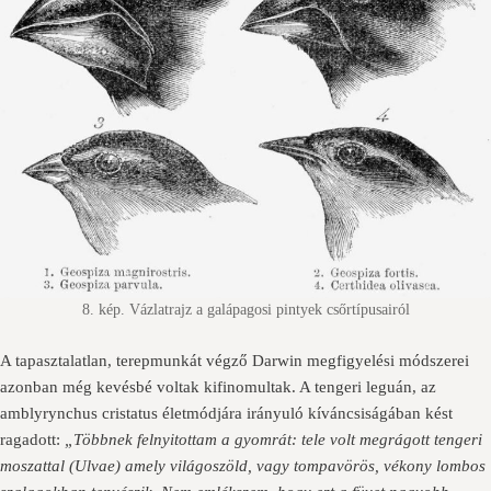
8. kép. Vázlatrajz a galápagosi pintyek csőrtípusairól
A tapasztalatlan, terepmunkát végző Darwin megfigyelési módszerei
azonban még kevésbé voltak kifinomultak. A tengeri leguán, az
amblyrynchus cristatus életmódjára irányuló kíváncsiságában kést
ragadott:
„Többnek felnyitottam a gyomrát: tele volt megrágott tengeri
moszattal (Ulvae) amely világoszöld, vagy tompavörös, vékony lombos