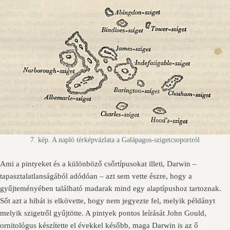
7. kép. A napló térképvázlata a Galápagos-szigetcsoportról
Ami a pintyeket és a különböző csőrtípusokat illeti, Darwin –
tapasztalatlanságából adódóan – azt sem vette észre, hogy a
gyűjteményében található madarak mind egy alaptípushoz tartoznak.
Sőt azt a hibát is elkövette, hogy nem jegyezte fel, melyik példányt
melyik szigetről gyűjtötte. A pintyek pontos leírását John Gould,
ornitológus készítette el évekkel később, maga Darwin is az ő