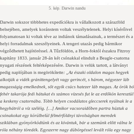
5. kép. Darwin nandu
Darwin sokszor többhetes expedíciókra is vállalkozott a szárazföld
belsejében, amelyek koránstem voltak veszélytelenek. Helyi kísérőivel
folyamatosan ki voltak téve az indiánok támadásainak, a természet és a
helyi forradalmak szeszélyeinek. A tengeri utazás pedig bármikor
végződhetett hajótöréssel. A Tűzföldön, a Horn-foktól északra Fitzroy
kapitány 1833. január 28-án két csónakkal elindult a Beagle-csatorna
nyugati részének feltérképezésére. Darwin is velük tartott, a látványt
pedig naplójában is megörökítette
: „Az északi oldalon magas hegyek
alkotják a vidék gránittengelyét vagy gerincét, s három, négyezer láb
magasságig emelkednek, sőt egyik csúcs hatezer láb magas. Az örök hó
fehér takarója fedi hátukat és számos vízesés fut le az erdőkön keresztül
a keskeny csatornába. Több helyen csodálatos gleccserek nyúlnak le a
hegyhátról a víz széléig. […] Amikor vacsoraidőben partra húztuk a
csónakokat egy körülbelül félmérföldnyi távolságban meredek
sziklában gyönyörködtünk és az kívántuk, bár a szemünk előtt válna le
róla néhány töredék. Egyszerre nagy dübörgéssel levált róla egy nagy