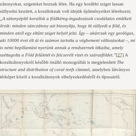
zátonyokat, szigeteket hoznak létre. Ha egy korábbi sziget lassan
süllyedni kezdett, a koralloknak volt idejük építményeiket létrehozni.
„A zátonyépítő korallok a földkéreg-ingadozások csodálatos emlékeit
őrzik: minden sánczátony azt bizonyítja, hogy itt süllyedt a föld, és
minden atoll egy eltűnt sziget helyét jelzi. Így – akárcsak egy geológus,
aki 10000 évet élt át és számon tartotta a végbement változásokat –, mi
is némi bepillantást nyerünk annak a rendszernek titkaiba, amely
széttagolta a Föld felületét és felcserélt vizet és szárazföldet.”
[27]
A
korallzátonyokról később önálló monográfiát is megjelenített
The
structure and distribution of coral reefs
címmel, amelyben látványos
térképet közöl a korallzátonyok elhelyezkedéséről és típusairól.