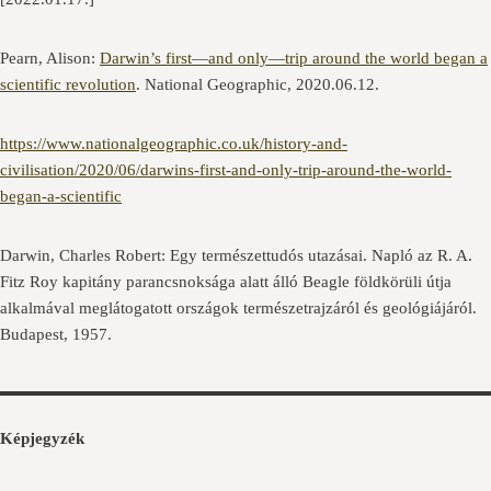
Pearn, Alison:
Darwin’s first—and only—trip around the world began a
scientific revolution
. National Geographic, 2020.06.12.
https://www.nationalgeographic.co.uk/history-and-
civilisation/2020/06/darwins-first-and-only-trip-around-the-world-
began-a-scientific
Darwin, Charles Robert: Egy természettudós utazásai. Napló az R. A.
Fitz Roy kapitány parancsnoksága alatt álló Beagle földkörüli útja
alkalmával meglátogatott országok természetrajzáról és geológiájáról.
Budapest, 1957.
Képjegyzék