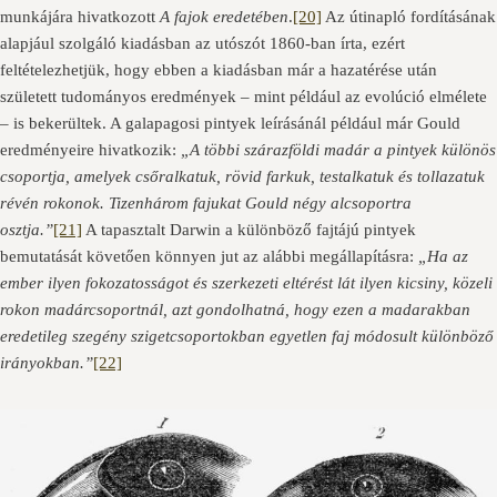
munkájára hivatkozott
A fajok eredetében
.
[20]
Az útinapló fordításának
alapjául szolgáló kiadásban az utószót 1860-ban írta, ezért
feltételezhetjük, hogy ebben a kiadásban már a hazatérése után
született tudományos eredmények – mint például az evolúció elmélete
– is bekerültek. A galapagosi pintyek leírásánál például már Gould
eredményeire hivatkozik:
„A többi szárazföldi madár a pintyek különös
csoportja, amelyek csőralkatuk, rövid farkuk, testalkatuk és tollazatuk
révén rokonok. Tizenhárom fajukat Gould négy alcsoportra
osztja.”
[21]
A tapasztalt Darwin a különböző fajtájú pintyek
bemutatását követően könnyen jut az alábbi megállapításra:
„Ha az
ember ilyen fokozatosságot és szerkezeti eltérést lát ilyen kicsiny, közeli
rokon madárcsoportnál, azt gondolhatná, hogy ezen a madarakban
eredetileg szegény szigetcsoportokban egyetlen faj módosult különböző
irányokban.”
[22]