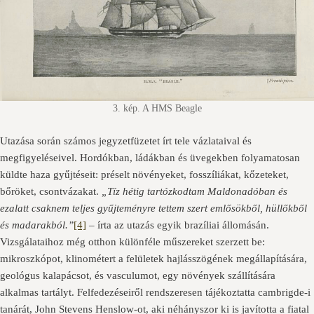
3. kép. A HMS Beagle
Utazása során számos jegyzetfüzetet írt tele vázlataival és
megfigyeléseivel. Hordókban, ládákban és üvegekben folyamatosan
küldte haza gyűjtéseit: préselt növényeket, fosszíliákat, kőzeteket,
bőröket, csontvázakat.
„Tíz hétig tartózkodtam Maldonadóban és
ezalatt csaknem teljes gyűjteményre tettem szert emlősökből, hüllőkből
és madarakból.”
[4]
– írta az utazás egyik brazíliai állomásán.
Vizsgálataihoz még otthon különféle műszereket szerzett be:
mikroszkópot, klinométert a felületek hajlásszögének megállapítására,
geológus kalapácsot, és vasculumot, egy növények szállítására
alkalmas tartályt. Felfedezéseiről rendszeresen tájékoztatta cambrigde-i
tanárát, John Stevens Henslow-ot, aki néhányszor ki is javította a fiatal