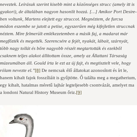
neveztek. Leírásuk szerint kisebb mint a közönséges strucc (amely itt is
gyakori), de általában nagyon hasonlít hozzá. […] Amikor Port Desire-
ben voltunk, Martens elejtett egy struccot. Megnéztem, de furcsa
módon eszembe se jutott a petise, egyszerűen még kifejletlen struccnak
néztem. Mire felmerült emlékezetemben a másik faj, a madarat már
megfőzték és megették. Szerencsére a fejét, nyakát, lábait, szárnyát,
több nagy tollát és bőre nagyobb részét megtartották és ezekből
csaknem teljes alakot állítottam össze, amely az Állattani Társaság
múzeumában áll. Gould írta le ezt az új fajt, és megtisztelt vele, hogy
rólam nevezte el.”
[8]
De nemcsak élő állatokat azonosított és írt le,
hanem kihalt fajok fosszíliáit is gyűjtötte. Ő találta meg a megatherium,
egy kihalt, hatalmas méretű lajhár legteljesebb csontvázát, amelyet ma
a londoni Natural History Museum őriz.
[9]