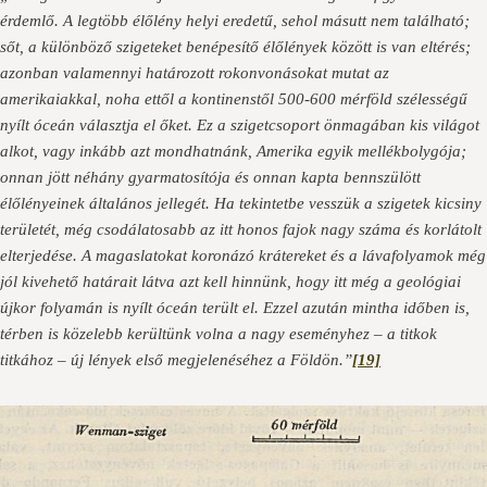
érdemlő. A legtöbb élőlény helyi eredetű, sehol másutt nem található;
sőt, a különböző szigeteket benépesítő élőlények között is van eltérés;
azonban valamennyi határozott rokonvonásokat mutat az
amerikaiakkal, noha ettől a kontinenstől 500-600 mérföld szélességű
nyílt óceán választja el őket. Ez a szigetcsoport önmagában kis világot
alkot, vagy inkább azt mondhatnánk, Amerika egyik mellékbolygója;
onnan jött néhány gyarmatosítója és onnan kapta bennszülött
élőlényeinek általános jellegét. Ha tekintetbe vesszük a szigetek kicsiny
területét, még csodálatosabb az itt honos fajok nagy száma és korlátolt
elterjedése. A magaslatokat koronázó krátereket és a lávafolyamok még
jól kivehető határait látva azt kell hinnünk, hogy itt még a geológiai
újkor folyamán is nyílt óceán terült el. Ezzel azután mintha időben is,
térben is közelebb kerültünk volna a nagy eseményhez – a titkok
titkához – új lények első megjelenéséhez a Földön.”
[19]