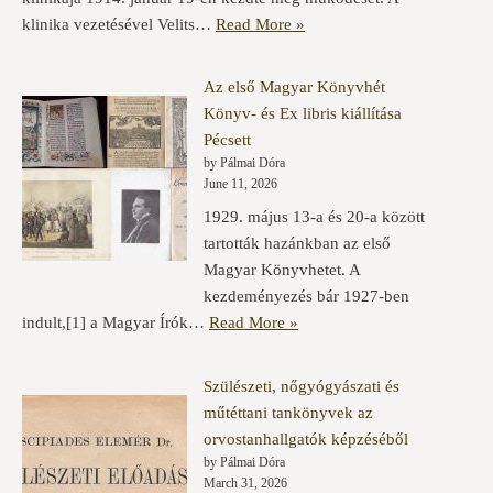
klinika vezetésével Velits…
Read More »
Az első Magyar Könyvhét
Könyv- és Ex libris kiállítása
Pécsett
by Pálmai Dóra
June 11, 2026
1929. május 13-a és 20-a között
tartották hazánkban az első
Magyar Könyvhetet. A
kezdeményezés bár 1927-ben
indult,[1] a Magyar Írók…
Read More »
Szülészeti, nőgyógyászati és
műtéttani tankönyvek az
orvostanhallgatók képzéséből
by Pálmai Dóra
March 31, 2026