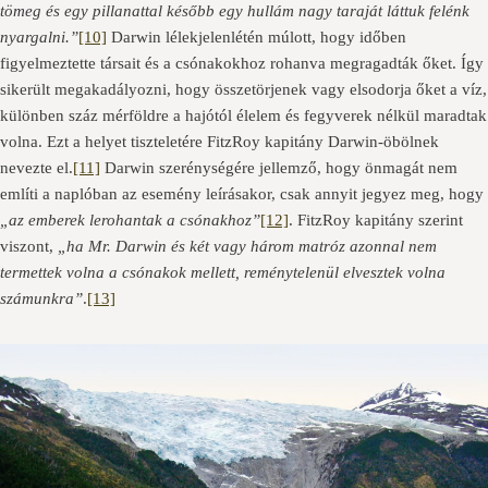
tömeg és egy pillanattal később egy hullám nagy taraját láttuk felénk
nyargalni.”
[10]
Darwin lélekjelenlétén múlott, hogy időben
figyelmeztette társait és a csónakokhoz rohanva megragadták őket. Így
sikerült megakadályozni, hogy összetörjenek vagy elsodorja őket a víz,
különben száz mérföldre a hajótól élelem és fegyverek nélkül maradtak
volna. Ezt a helyet tiszteletére FitzRoy kapitány Darwin-öbölnek
nevezte el.
[11]
Darwin szerénységére jellemző, hogy önmagát nem
említi a naplóban az esemény leírásakor, csak annyit jegyez meg, hogy
„az emberek lerohantak a csónakhoz”
[12]
. FitzRoy kapitány szerint
viszont,
„ha Mr. Darwin és két vagy három matróz azonnal nem
termettek volna a csónakok mellett, reménytelenül elvesztek volna
számunkra”
.
[13]