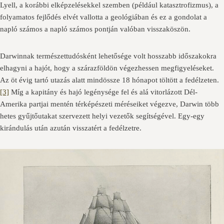
Lyell, a korábbi elképzelésekkel szemben (például katasztrofizmus), a
folyamatos fejlődés elvét vallotta a geológiában és ez a gondolat a
napló számos a napló számos pontján valóban visszaköszön.
Darwinnak természettudósként lehetősége volt hosszabb időszakokra
elhagyni a hajót, hogy a szárazföldön végezhessen megfigyeléseket.
Az öt évig tartó utazás alatt mindössze 18 hónapot töltött a fedélzeten.
[3]
Míg a kapitány és hajó legénysége fel és alá vitorlázott Dél-
Amerika partjai mentén térképészeti méréseiket végezve, Darwin több
hetes gyűjtőutakat szervezett helyi vezetők segítségével. Egy-egy
kirándulás után azután visszatért a fedélzetre.