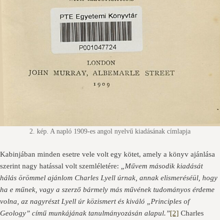
2. kép. A napló 1909-es angol nyelvű kiadásának címlapja
Kabinjában minden esetre vele volt egy kötet, amely a könyv ajánlása
szerint nagy hatással volt szemléletére:
„Művem második kiadását
hálás örömmel ajánlom Charles Lyell úrnak, annak elismeréséül, hogy
ha e műnek, vagy a szerző bármely más művének tudományos érdeme
volna, az nagyrészt Lyell úr közismert és kiváló „Principles of
Geology” című munkájának tanulmányozásán alapul.”
[2]
Charles