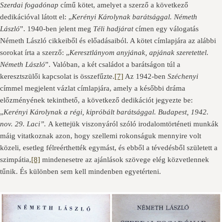
Szerdai fogadónap
című kötet, amelyet a szerző a következő
dedikációval látott el: „
Kerényi Károlynak barátsággal. Németh
László
”. 1940-ben jelent meg
Téli hadjárat
címen egy válogatás
Németh László cikkeiből és előadásaiból. A kötet címlapjára az alábbi
sorokat írta a szerző: „
Keresztlányom anyjának, apjának szeretettel.
Németh László
”. Valóban, a két családot a barátságon túl a
keresztszülői kapcsolat is összefűzte.
[7]
Az 1942-ben
Széchenyi
címmel megjelent vázlat címlapjára, amely a későbbi dráma
előzményének tekinthető, a következő dedikációt jegyezte be:
„
Kerényi Károlynak a régi, kipróbált barátsággal. Budapest, 1942.
nov. 29. Laci”.
A kettejük viszonyáról szóló irodalomtörténeti munkák
máig vitatkoznak azon, hogy szellemi rokonságuk mennyire volt
közeli, esetleg félreérthették egymást, és ebből a tévedésből született a
szimpátia,
[8]
mindenesetre az ajánlások szövege elég közvetlennek
tűnik. És különben sem kell mindenben egyetérteni.