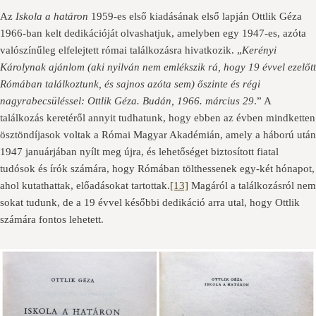
Az
Iskola a határon
1959-es első kiadásának első lapján Ottlik Géza
1966-ban kelt dedikációját olvashatjuk, amelyben egy 1947-es, azóta
valószínűleg elfelejtett római találkozásra hivatkozik. „
Kerényi
Károlynak ajánlom (aki nyilván nem emlékszik rá, hogy 19 évvel ezelőtt
Rómában találkoztunk, és sajnos azóta sem) őszinte és régi
nagyrabecsüléssel: Ottlik Géza. Budán, 1966. március 29
.” A
találkozás keretéről annyit tudhatunk, hogy ebben az évben mindketten
ösztöndíjasok voltak a Római Magyar Akadémián, amely a háború után
1947 januárjában nyílt meg újra, és lehetőséget biztosított fiatal
tudósok és írók számára, hogy Rómában tölthessenek egy-két hónapot,
ahol kutathattak, előadásokat tartottak.
[13]
Magáról a találkozásról nem
sokat tudunk, de a 19 évvel későbbi dedikáció arra utal, hogy Ottlik
számára fontos lehetett.