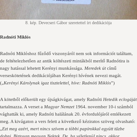
8. kép. Devecseri Gábor szeretettel írt dedikációja
Radnóti Miklós
Radnóti Miklóshoz fűződő viszonyáról nem sok információt találtam,
de feltételezhetően az antik költészeti mintákból merítő Radnótira is
nagy hatással lehetett Kerényi munkássága.
Meredek út
című
verseskötetének dedikációjában Kerényi hívének nevezi magát.
(„
Kerényi Károlynak igaz tisztelettel, híve: Radnóti Miklós
”)
A kötetből előkerült egy újságkivágat, amely Radnóti
Hetedik eclogáját
tartalmazza. A verset a
Magyar Nemzet
1964. november 10-i számból
vághatták ki, amely Radnóti halálának 20. évfordulójáról emlékezett
meg. A kivágaton a vers felett a következő kéziratos szöveg olvasható:
„
Ezt meg azért, mert nincs szívem a többi papírokkal együtt tűzbe
dobni. Biztosan megvan Nektek. De, ha véletlenül nincs, akkor