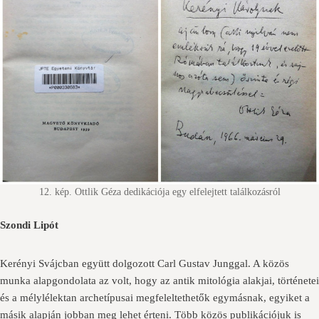
12. kép. Ottlik Géza dedikációja egy elfelejtett találkozásról
Szondi Lipót
Kerényi Svájcban együtt dolgozott Carl Gustav Junggal. A közös
munka alapgondolata az volt, hogy az antik mitológia alakjai, történetei
és a mélylélektan archetípusai megfeleltethetők egymásnak, egyiket a
másik alapján jobban meg lehet érteni. Több közös publikációjuk is