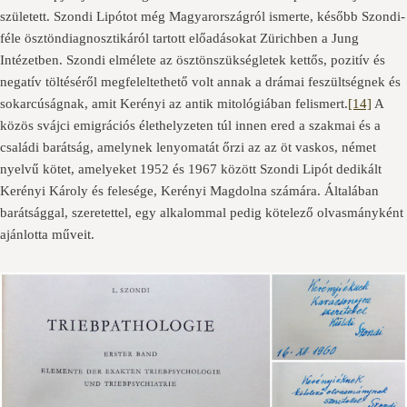
született. Szondi Lipótot még Magyarországról ismerte, később Szondi-
féle ösztöndiagnosztikáról tartott előadásokat Zürichben a Jung
Intézetben. Szondi elmélete az ösztönszükségletek kettős, pozitív és
negatív töltéséről megfeleltethető volt annak a drámai feszültségnek és
sokarcúságnak, amit Kerényi az antik mitológiában felismert.
[14]
A
közös svájci emigrációs élethelyzeten túl innen ered a szakmai és a
családi barátság, amelynek lenyomatát őrzi az az öt vaskos, német
nyelvű kötet, amelyeket 1952 és 1967 között Szondi Lipót dedikált
Kerényi Károly és felesége, Kerényi Magdolna számára. Általában
barátsággal, szeretettel, egy alkalommal pedig kötelező olvasmányként
ajánlotta műveit.