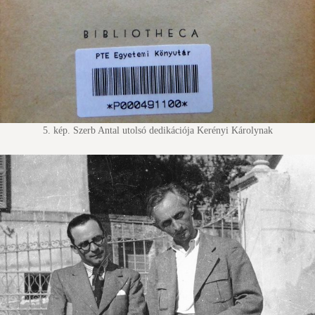
5. kép. Szerb Antal utolsó dedikációja Kerényi Károlynak