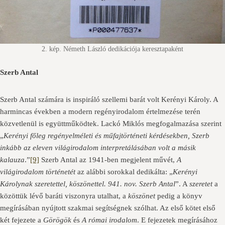
2. kép. Németh László dedikációja keresztapaként
Szerb Antal
Szerb Antal számára is inspiráló szellemi barát volt Kerényi Károly. A
harmincas években a modern regényirodalom értelmezése terén
közvetlenül is együttműködtek. Lackó Miklós megfogalmazása szerint
„
Kerényi főleg regényelméleti és műfajtörténeti kérdésekben, Szerb
inkább az eleven világirodalom interpretálásában volt a másik
kalauza
.”
[9]
Szerb Antal az 1941-ben megjelent művét,
A
világirodalom történetét
az alábbi sorokkal dedikálta: „
Kerényi
Károlynak szeretettel, köszönettel. 941. nov. Szerb Antal
”. A
szeretet
a
közöttük lévő baráti viszonyra utalhat, a
köszönet
pedig a könyv
megírásában nyújtott szakmai segítségnek szólhat. Az első kötet első
két fejezete a
Görögök
és
A római irodalom
. E fejezetek megírásához