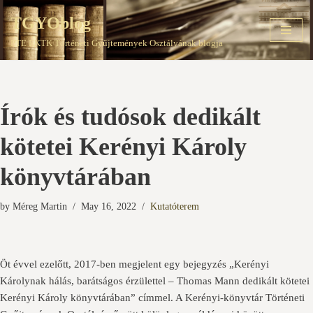
TGYOblog
Skip
PTE EKTK Történeti Gyűjtemények Osztályának blogja
to
content
Írók és tudósok dedikált
kötetei Kerényi Károly
könyvtárában
by
Méreg Martin
May 16, 2022
Kutatóterem
Öt évvel ezelőtt, 2017-ben megjelent egy bejegyzés „Kerényi
Károlynak hálás, barátságos érzülettel – Thomas Mann dedikált kötetei
Kerényi Károly könyvtárában” címmel. A Kerényi-könyvtár Történeti