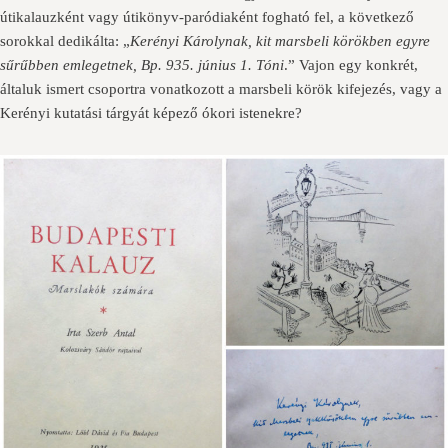
útikalauzként vagy útikönyv-paródiaként fogható fel, a következő
sorokkal dedikálta: „
Kerényi Károlynak, kit marsbeli körökben egyre
sűrűbben emlegetnek, Bp. 935. június 1. Tóni
.” Vajon egy konkrét,
általuk ismert csoportra vonatkozott a marsbeli körök kifejezés, vagy a
Kerényi kutatási tárgyát képező ókori istenekre?