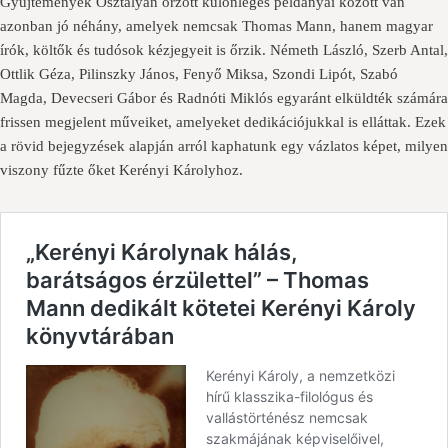
Gyűjtemények Osztályán őrzött különleges példányai között van
azonban jó néhány, amelyek nemcsak Thomas Mann, hanem magyar
írók, költők és tudósok kézjegyeit is őrzik. Németh László, Szerb Antal,
Ottlik Géza, Pilinszky János, Fenyő Miksa, Szondi Lipót, Szabó
Magda, Devecseri Gábor és Radnóti Miklós egyaránt elküldték számára
frissen megjelent műveiket, amelyeket dedikációjukkal is elláttak. Ezek
a rövid bejegyzések alapján arról kaphatunk egy vázlatos képet, milyen
viszony fűzte őket Kerényi Károlyhoz.