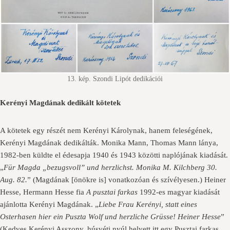
13. kép. Szondi Lipót dedikációi
Kerényi Magdának dedikált kötetek
A kötetek egy részét nem Kerényi Károlynak, hanem feleségének,
Kerényi Magdának dedikálták. Monika Mann, Thomas Mann lánya,
1982-ben küldte el édesapja 1940 és 1943 közötti naplójának kiadását.
„
Für Magda „bezugsvoll” und herzlichst. Monika M. Kilchberg 30.
Aug. 82.
” (Magdának [önökre is] vonatkozóan és szívélyesen.) Heiner
Hesse, Hermann Hesse fia
A pusztai farkas
1992-es magyar kiadását
ajánlotta Kerényi Magdának. „
Liebe Frau Kerényi, statt eines
Osterhasen hier ein Puszta Wolf und herzliche Grüsse! Heiner Hesse
”
(Kedves Kerényi Asszony, húsvéti nyúl helyett itt egy Pusztai farkas,