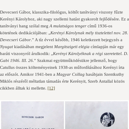
Devecseri Gábor, klasszika-filológus, költőt tanítványi viszony fűzte
Kerényi Károlyhoz, aki nagy szellemi hatást gyakorolt fejlődésére. Ez a
tanítványi hang szólal meg
A mulatságos tenger
című 1936-os
kötetének dedikációjában: „
Kerényi Károlynak mély tisztelettel nov. 28.
Devecseri Gábor
.” A tíz évvel később, 1946 keletkezett bejegyzés a
Nyugat
kiadásában megjelent
Margitszigeti elégia
címlapján már egy
baráti viszonyról árulkodik: „
Kerényi Károlyéknak a régi szeretettel. D.
Gabi 1946. III. 26.
” Szakmai együttműködésükre jellemző, hogy
Catullus összes költeményeinek 1938-as műfordításához Kerényi írta
az előszót. Amikor 1941-ben a
Magyar Csillag
hasábjain Szentkuthy
Miklós részéről méltatlan támadás érte Kerényit, Szerb Antallal közös
cikkben álltak ki mellette.
[12]