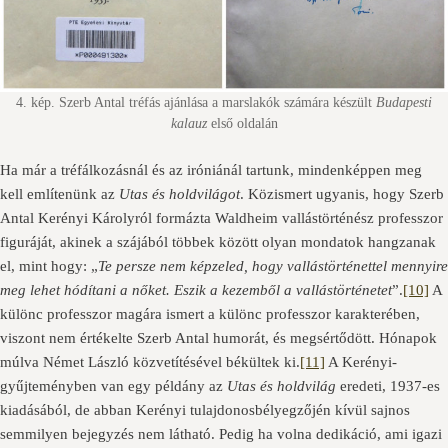
4. kép. Szerb Antal tréfás ajánlása a marslakók számára készült
Budapesti
kalauz
első oldalán
Ha már a tréfálkozásnál és az iróniánál tartunk, mindenképpen meg
kell említenünk az
Utas és holdvilágot
. Közismert ugyanis, hogy Szerb
Antal Kerényi Károlyról formázta Waldheim vallástörténész professzor
figuráját, akinek a szájából többek között olyan mondatok hangzanak
el, mint hogy: „
Te persze nem képzeled, hogy vallástörténettel mennyire
meg lehet hódítani a nőket. Eszik a kezemből a vallástörténetet
”.
[10]
A
különc professzor magára ismert a különc professzor karakterében,
viszont nem értékelte Szerb Antal humorát, és megsértődött. Hónapok
múlva Német László közvetítésével békültek ki.
[11]
A Kerényi-
gyűjteményben van egy példány az
Utas és holdvilág
eredeti, 1937-es
kiadásából, de abban Kerényi tulajdonosbélyegzőjén kívül sajnos
semmilyen bejegyzés nem látható. Pedig ha volna dedikáció, ami igazi