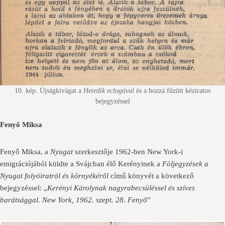
10. kép. Újságkivágat a
Hetedik eclogával
és a hozzá fűzött kéziratos
bejegyzéssel
Fenyő Miksa
Fenyő Miksa, a
Nyugat
szerkesztője 1962-ben New York-i
emigrációjából küldte a Svájcban élő Kerényinek a
Följegyzések a
Nyugat folyóiratról és környékéről
című könyvét a következő
bejegyzéssel: „
Kerényi Károlynak nagyrabecsüléssel és szíves
barátsággal. New York, 1962. szept. 28. Fenyő
”