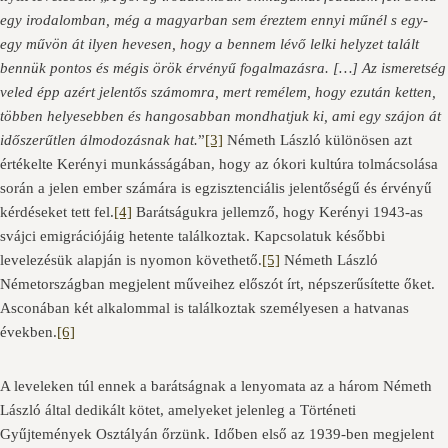
egy irodalomban, még a magyarban sem éreztem ennyi műnél s egy-
egy művön át ilyen hevesen, hogy a bennem lévő lelki helyzet talált
bennük pontos és mégis örök érvényű fogalmazásra. […] Az ismeretség
veled épp azért jelentős számomra, mert remélem, hogy ezután ketten,
többen helyesebben és hangosabban mondhatjuk ki, ami egy szájon át
időszerűtlen álmodozásnak hat.
”
[3]
Németh László különösen azt
értékelte Kerényi munkásságában, hogy az ókori kultúra tolmácsolása
során a jelen ember számára is egzisztenciális jelentőségű és érvényű
kérdéseket tett fel.
[4]
Barátságukra jellemző, hogy Kerényi 1943-as
svájci emigrációjáig hetente találkoztak. Kapcsolatuk későbbi
levelezésük alapján is nyomon követhető.
[5]
Németh László
Németországban megjelent műveihez előszót írt, népszerűsítette őket.
Asconában két alkalommal is találkoztak személyesen a hatvanas
években.
[6]
A leveleken túl ennek a barátságnak a lenyomata az a három Németh
László által dedikált kötet, amelyeket jelenleg a Történeti
Gyűjtemények Osztályán őrzünk. Időben első az 1939-ben megjelent