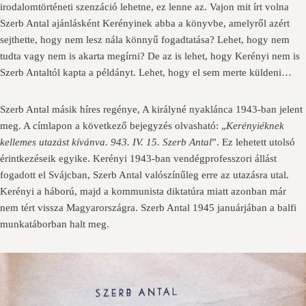
irodalomtörténeti szenzáció lehetne, ez lenne az. Vajon mit írt volna
Szerb Antal ajánlásként Kerényinek abba a könyvbe, amelyről azért
sejthette, hogy nem lesz nála könnyű fogadtatása? Lehet, hogy nem
tudta vagy nem is akarta megírni? De az is lehet, hogy Kerényi nem is
Szerb Antaltól kapta a példányt. Lehet, hogy el sem merte küldeni…
Szerb Antal másik híres regénye, A királyné nyaklánca 1943-ban jelent
meg. A címlapon a következő bejegyzés olvasható: „
Kerényiéknek
kellemes utazást kívánva. 943. IV. 15. Szerb Antal
”. Ez lehetett utolsó
érintkezéseik egyike. Kerényi 1943-ban vendégprofesszori állást
fogadott el Svájcban, Szerb Antal valószínűleg erre az utazásra utal.
Kerényi a háború, majd a kommunista diktatúra miatt azonban már
nem tért vissza Magyarországra. Szerb Antal 1945 januárjában a balfi
munkatáborban halt meg.