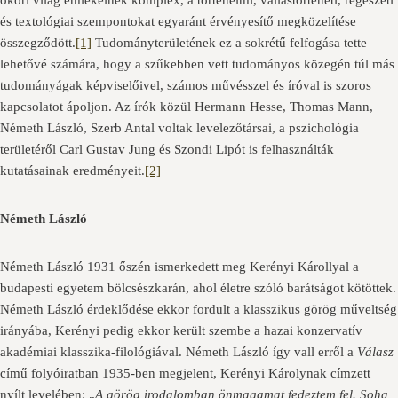
ókori világ emlékeinek komplex, a történelmi, vallástörténeti, régészeti
és textológiai szempontokat egyaránt érvényesítő megközelítése
összegződött.
[1]
Tudományterületének ez a sokrétű felfogása tette
lehetővé számára, hogy a szűkebben vett tudományos közegén túl más
tudományágak képviselőivel, számos művésszel és íróval is szoros
kapcsolatot ápoljon. Az írók közül Hermann Hesse, Thomas Mann,
Németh László, Szerb Antal voltak levelezőtársai, a pszichológia
területéről Carl Gustav Jung és Szondi Lipót is felhasználták
kutatásainak eredményeit.
[2]
Németh László
Németh László 1931 őszén ismerkedett meg Kerényi Károllyal a
budapesti egyetem bölcsészkarán, ahol életre szóló barátságot kötöttek.
Németh László érdeklődése ekkor fordult a klasszikus görög műveltség
irányába, Kerényi pedig ekkor került szembe a hazai konzervatív
akadémiai klasszika-filológiával. Németh László így vall erről a
Válasz
című folyóiratban 1935-ben megjelent, Kerényi Károlynak címzett
nyílt levelében: „
A görög irodalomban önmagamat fedeztem fel. Soha