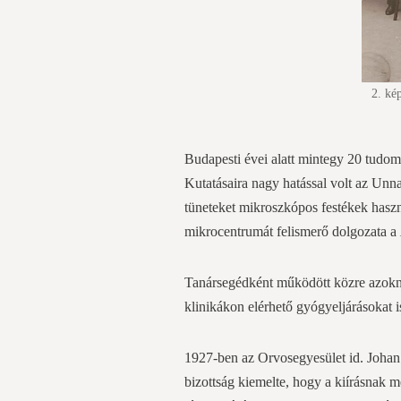
2. ké
Budapesti évei alatt mintegy 20 tudom
Kutatásaira nagy hatással volt az Unn
tüneteket mikroszkópos festékek haszn
mikrocentrumát felismerő dolgozata a
Tanársegédként működött közre azok
klinikákon elérhető gyógyeljárásokat i
1927-ben az Orvosegyesület id. Johan 
bizottság kiemelte, hogy a kiírásnak m