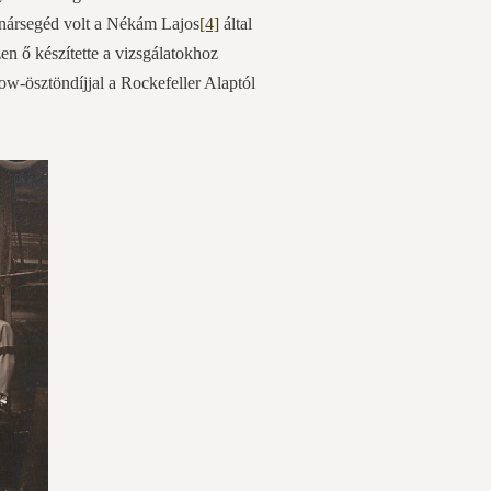
tanársegéd volt a Nékám Lajos
[4]
által
zen ő készítette a vizsgálatokhoz
ow-ösztöndíjjal a Rockefeller Alaptól