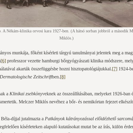
p. A Nékám-klinika orvosi kara 1927-ben. (A hátsó sorban jobbról a második M
Miklós.)
ányos munkája, főként kísérleti tárgyú tanulmányai jelentek meg a mag
a
[6]
professzor vezette hamburgi bőrgyógyászati klinika módszere, mel
álatával akarták összefüggésbe hozni hisztopatológiájukkal.
[7]
1924-be
Dermatologische Zeitschrift
ben.
[8]
nak a
Klinikai zsebkönyv
eknek az összeállításában, melyeket 1926-ban é
smertetik. Melczer Miklós nevéhez a bőr- és nemikórtan fejezet elkészít
Béla-díjjal jutalmazta a
Patkányok kátrányozással előidézhető sarcomá
egfelelően kísérleteken alapuló kutatásokat mutat be az írás, külön érd