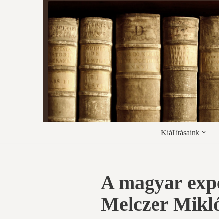
Skip
to
content
Kiállításaink
A magyar expe
Melczer Mikló