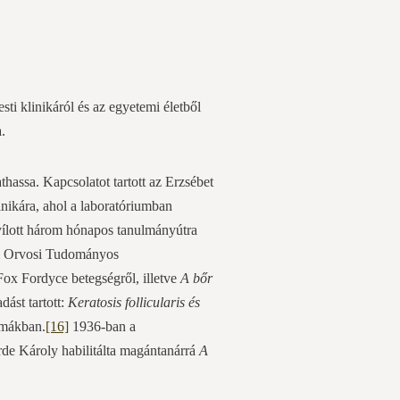
i klinikáról és az egyetemi életből
.
hassa. Kapcsolatot tartott az Erzsébet
linikára, ahol a laboratóriumban
nyílott három hónapos tanulmányútra
em Orvosi Tudományos
Fox Fordyce betegségről, illetve
A bőr
dást tartott:
Keratosis follicularis és
émákban.
[16]
1936-ban a
de Károly habilitálta magántanárrá
A