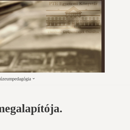
úzeumpedagógia
egalapítója.