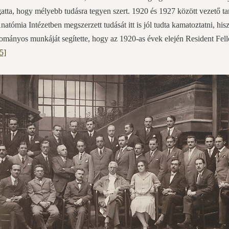
ogatta, hogy mélyebb tudásra tegyen szert. 1920 és 1927 között vezető 
atómia Intézetben megszerzett tudását itt is jól tudta kamatoztatni, his
ományos munkáját segítette, hogy az 1920-as évek elején Resident Fell
[5]