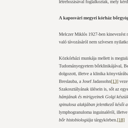
létrehozásával foglalkoztak, mely kérd
A kaposvári megyei kórház bőrgyóg
Melczer Miklós 1927-ben kinevezést ny
való távozásáról nem szívesen nyilatko
Közkórházi munkája mellett is megtalál
Tudományegyetem bőrklinikájával, B
dolgozott, illetve a klinika könyvtár
Breslauba, a Josef Jadassohn
[13]
vezet
Szakosztályának ülésein is, sőt az egy
hámjának és mirigyeinek Golgi készül
spinulosa alakjában jelentkező késői 
lymphogranuloma inguinaléról, illetv
bőr histobiologiája
tárgykörben.
[18]