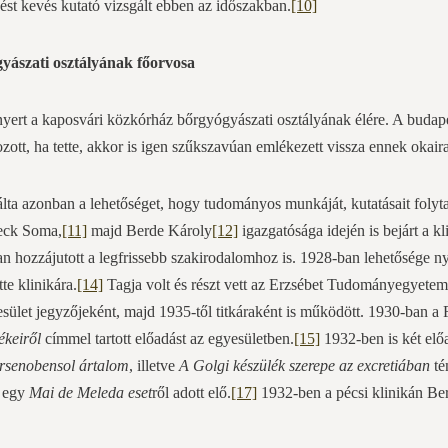
ést kevés kutató vizsgált ebben az időszakban.
[10]
yászati osztályának főorvosa
ert a kaposvári közkórház bőrgyógyászati osztályának élére. A budapest
zott, ha tette, akkor is igen szűkszavúan emlékezett vissza ennek okaira
ta azonban a lehetőséget, hogy tudományos munkáját, kutatásait folytat
eck Soma,
[11]
majd Berde Károly
[12]
igazgatósága idején is bejárt a k
ában hozzájutott a legfrissebb szakirodalomhoz is. 1928-ban lehetősége 
te klinikára.
[14]
Tagja volt és részt vett az Erzsébet Tudományegyet
esület jegyzőjeként, majd 1935-től titkáraként is működött. 1930-ban a 
ékeiről
címmel tartott előadást az egyesületben.
[15]
1932-ben is két előa
arsenobensol ártalom
, illetve
A Golgi készülék szerepe az excretiában
t
e egy
Mai de Meleda eset
ről adott elő.
[17]
1932-ben a pécsi klinikán Ber