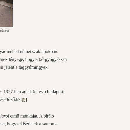
elczer
yar mellett német szaklapokban.
ynek lényege, hogy a bőrgyógyászati
n jelent a faggyúmirigyek
s 1927-ben adtak ki, és a budapesti
ése fűződik.
[9]
járól
című munkáját. A bíráló
eme, hogy a kísérletek a sarcoma