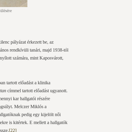
ülésére
lenc pályázat érkezett be, az
nos rendkívüli tanári, majd 1938-tól
 nyílott számára, mint Kaposvárott,
n tartott előadást a klinika
rtan
címmel tartott előadást ugyanott.
ennyi kar hallgatói részére
ngsúlyt. Melczer Miklós a
allgatóknak pedig egy kijelölt női
re is kitértek. E mellett a hallgatók
ssze.
[22]