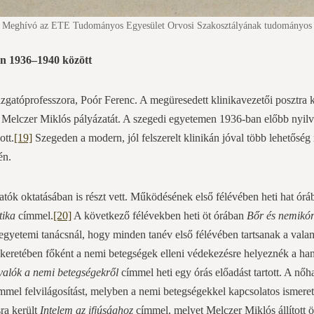
. Meghívó az ETE Tudományos Egyesület Orvosi Szakosztályának tudományos 
én 1936–1940 között
zgatóprofesszora, Poór Ferenc. A megüresedett klinikavezetői posztra ki
 Melczer Miklós pályázatát. A szegedi egyetemen 1936-ban előbb nyilvá
ott.
[19]
Szegeden a modern, jól felszerelt klinikán jóval több lehetőség
én.
tók oktatásában is részt vett. Működésének első félévében heti hat órába
tika
címmel.
[20]
A következő félévekben heti öt órában
Bőr és nemikó
gyetemi tanácsnál, hogy minden tanév első félévében tartsanak a valam
keretében főként a nemi betegségek elleni védekezésre helyeznék a ha
valók a nemi betegségekről
címmel heti egy órás előadást tartott. A nőh
mmel felvilágosítást, melyben a nemi betegségekkel kapcsolatos ismeretek
sra került
Intelem az ifjúsághoz
címmel, melyet Melczer Miklós állított ö