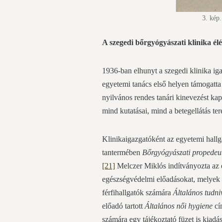
3. kép
A szegedi bőrgyógyászati klinika él
1936-ban elhunyt a szegedi klinika iga
egyetemi tanács első helyen támogatta
nyilvános rendes tanári kinevezést kap
mind kutatásai, mind a betegellátás ter
Klinikaigazgatóként az egyetemi hallga
tantermében
Bőrgyógyászati propedeu
[21]
Melczer Miklós indítványozta az e
egészségvédelmi előadásokat, melyek 
férfihallgatók számára
Általános tudni
előadó tartott
Általános női hygiene
cí
számára egy tájékoztató füzet is kiadá