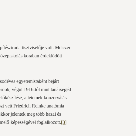
tésziroda tisztviselője volt. Melczer
 középiskolás korában érdeklődött
odéves egyetemistaként bejárt
kornok, végül 1916-tól mint tanársegéd
lőkészítése, a tetemek konzerválása.
észt vett Friedrich Reinke anatómia
ekkor jelentek meg több hazai és
ermelő-képességével foglalkozott.
[3]