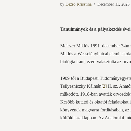
by
Dezső Krisztina
December 11, 2025
Tanulmányok és a pályakezdés évei
Melczer Miklós 1891. december 3-án szü
Miklós a Wesselényi utcai elemi iskola
biológia iránt, ezért választotta az orvo
1909-től a Budapesti Tudományegyete
Tellyesniczky Kálmán
[2]
II. sz. Anató
működött. 1918-ban avatták orvosdokto
Később kutatói és oktatói feladatokat is
könyvének magyarra fordításában, az
külföldi szaklapban. Az Anatómiai Inté