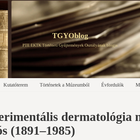
TGYOblog
PTE EKTK Történeti Gyűjtemények Osztályának blogja
Kutatóterem
Történetek a Múzeumból
Évfordulók
M
rimentális dermatológia m
s (1891–1985)