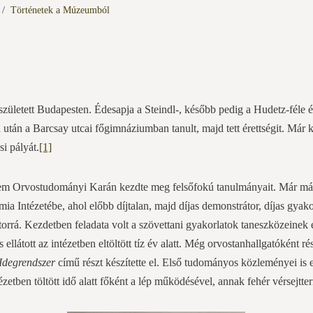
Történetek a Múzeumból
letett Budapesten. Édesapja a Steindl-, később pedig a Hudetz-féle épí
 után a Barcsay utcai főgimnáziumban tanult, majd tett érettségit. Már
si pályát.
[1]
m Orvostudományi Karán kezdte meg felsőfokú tanulmányait. Már más
mia Intézetébe, ahol előbb díjtalan, majd díjas demonstrátor, díjas gya
rrá. Kezdetben feladata volt a szövettani gyakorlatok taneszközeinek e
 ellátott az intézetben eltöltött tíz év alatt. Még orvostanhallgatóként r
Idegrendszer
című részt készítette el. Első tudományos közleményei is 
zetben töltött idő alatt főként a lép működésével, annak fehér vérsejtt