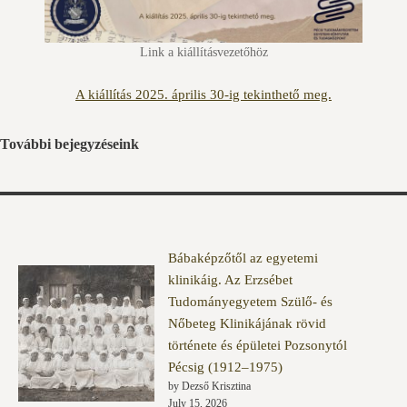
Link a kiállításvezetőhöz
A kiállítás 2025. április 30-ig tekinthető meg.
További bejegyzéseink
Bábaképzőtől az egyetemi
klinikáig. Az Erzsébet
Tudományegyetem Szülő- és
Nőbeteg Klinikájának rövid
története és épületei Pozsonytól
Pécsig (1912–1975)
by Dezső Krisztina
July 15, 2026