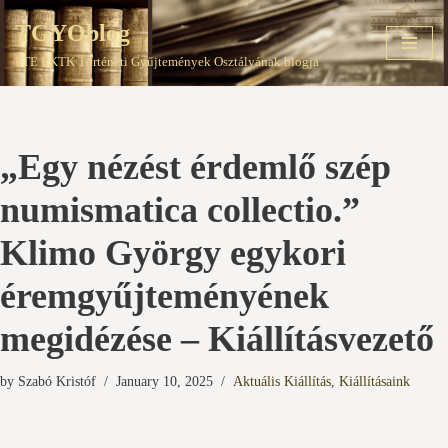
TGYOblog
Skip
PTE EKTK Történeti Gyűjtemények Osztályának blogja
to
content
„Egy nézést érdemlő szép
numismatica collectio.”
Klimo György egykori
éremgyűjteményének
megidézése – Kiállításvezető
by
Szabó Kristóf
January 10, 2025
Aktuális Kiállítás
,
Kiállításaink