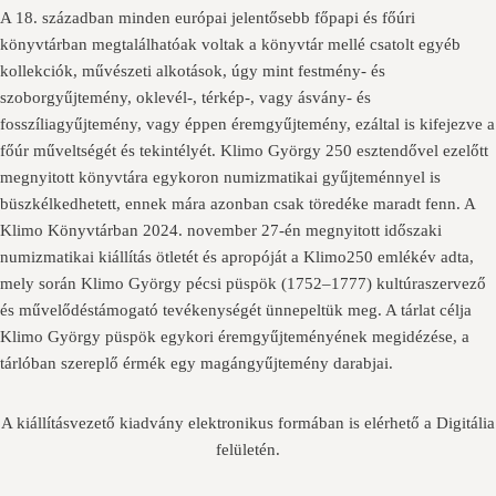
A 18. században minden európai jelentősebb főpapi és főúri
könyvtárban megtalálhatóak voltak a könyvtár mellé csatolt egyéb
kollekciók, művészeti alkotások, úgy mint festmény- és
szoborgyűjtemény, oklevél-, térkép-, vagy ásvány- és
fosszíliagyűjtemény, vagy éppen éremgyűjtemény, ezáltal is kifejezve a
főúr műveltségét és tekintélyét. Klimo György 250 esztendővel ezelőtt
megnyitott könyvtára egykoron numizmatikai gyűjteménnyel is
büszkélkedhetett, ennek mára azonban csak töredéke maradt fenn. A
Klimo Könyvtárban 2024. november 27-én megnyitott időszaki
numizmatikai kiállítás ötletét és apropóját a Klimo250 emlékév adta,
mely során Klimo György pécsi püspök (1752–1777) kultúraszervező
és művelődéstámogató tevékenységét ünnepeltük meg. A tárlat célja
Klimo György püspök egykori éremgyűjteményének megidézése, a
tárlóban szereplő érmék egy magángyűjtemény darabjai.
A kiállításvezető kiadvány elektronikus formában is elérhető a Digitália
felületén.