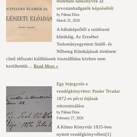
műtéttani tankönyvek az
orvostanhallgatók képzéséből
by Pálmai Dóra
March 31, 2026
A bábaképzőtől a szülészeti
klinikáig. Az Erzsébet
Tudományegyetem Szülő- és
Nőbeteg Klinikájának története
című időszaki kiállításunk összeállítása közben nem
kerülhettük…
Read More »
Egy bejegyzés a
vendégkönyvben: Pauler Tivadar
1872-es pécsi útjának
rekonstruálása
by Pálmai Dóra
February 27, 2026
A Klimo Könyvtár 1835-ben
nyitott vendégkönyvében[1]