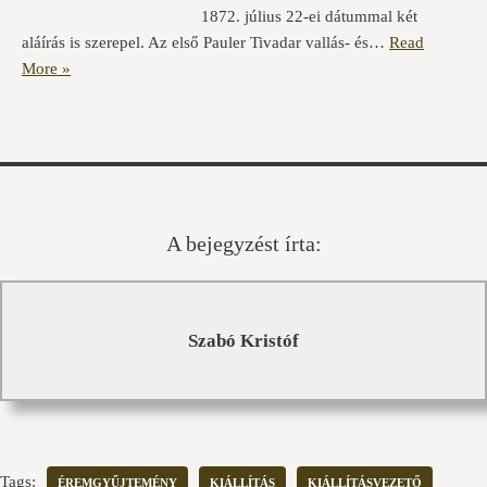
1872. július 22-ei dátummal két
aláírás is szerepel. Az első Pauler Tivadar vallás- és…
Read
More »
A bejegyzést írta:
Szabó Kristóf
Tags:
ÉREMGYŰJTEMÉNY
KIÁLLÍTÁS
KIÁLLÍTÁSVEZETŐ