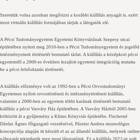
Szerettük volna azonban megőrizni a korábbi kiállítás anyagát is, ezért
most virtuális kiállítás formájában tárjuk a látogatók elé.
A Pécsi Tudományegyetem Egyetemi Könyvtárának Szepesy utcai
épületében nyitott meg 2010-ben a Pécsi Tudományegyetem és jogelőd
intézményeinek történetét bemutató tárlat. A kiállítás a középkori pécsi
egyetemtől a 2000-es években lezajlott egyetemi integrációig mutatta
be a pécsi felsőoktatás történetét.
A kiállítás előzménye volt az 1992-ben a Pécsi Orvostudományi
Egyetemen nyílott orvostörténeti és intézménytörténeti kiállítás,
valamint a 2000-ben az egyetem többi karának történetét bemutató
kiállítás a pécsi Vasváry Ház épületében. A Vasváry Házból 2005-ben
költözött át a gyűjtemény a Klimo Könyvtár épületébe. Fischerné
Dárdai Ágnes főigazgató vezetésével, Pásztor Andrea muzeológus
koncepciója alapján itt készült el az az állandó kiállítás, melynek online
változatát tekinthetik meg most látogatóink. Ez a kiállítás 2022-ig volt