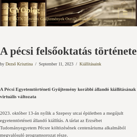
TGYOblog
Skip
PTE EKTK Történeti Gyűjtemények Osztályának blogja
to
content
A pécsi felsőoktatás története
by
Dezső Krisztina
September 11, 2023
Kiállításaink
A Pécsi Egyetemtörténeti Gyűjtemény korábbi állandó kiállításának
virtuális változata
2023. október 13-án nyílik a Szepesy utcai épületben a megújult
egyetemtörténeti állandó kiállítás. A tárlat az Erzsébet
Tudományegyetem Pécsre költözésének centenáriuma alkalmából
megvalósuló programsorozat része.