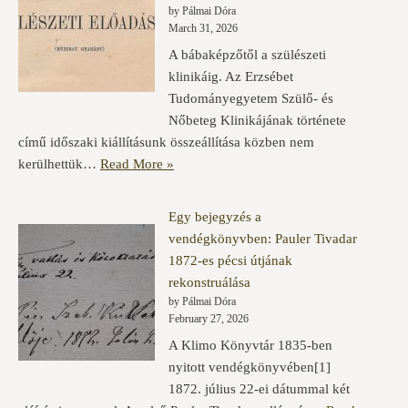
by Pálmai Dóra
March 31, 2026
A bábaképzőtől a szülészeti
klinikáig. Az Erzsébet
Tudományegyetem Szülő- és
Nőbeteg Klinikájának története
című időszaki kiállításunk összeállítása közben nem
kerülhettük…
Read More »
Egy bejegyzés a
vendégkönyvben: Pauler Tivadar
1872-es pécsi útjának
rekonstruálása
by Pálmai Dóra
February 27, 2026
A Klimo Könyvtár 1835-ben
nyitott vendégkönyvében[1]
1872. július 22-ei dátummal két