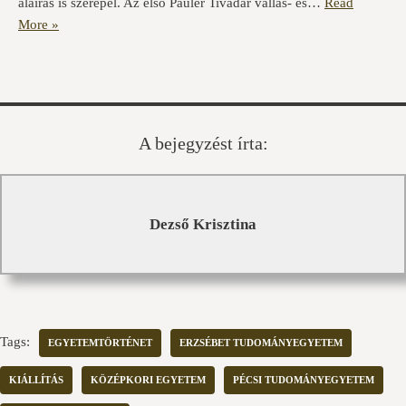
aláírás is szerepel. Az első Pauler Tivadar vallás- és…
Read
More »
A bejegyzést írta:
Dezső Krisztina
Tags:
EGYETEMTÖRTÉNET
ERZSÉBET TUDOMÁNYEGYETEM
KIÁLLÍTÁS
KÖZÉPKORI EGYETEM
PÉCSI TUDOMÁNYEGYETEM