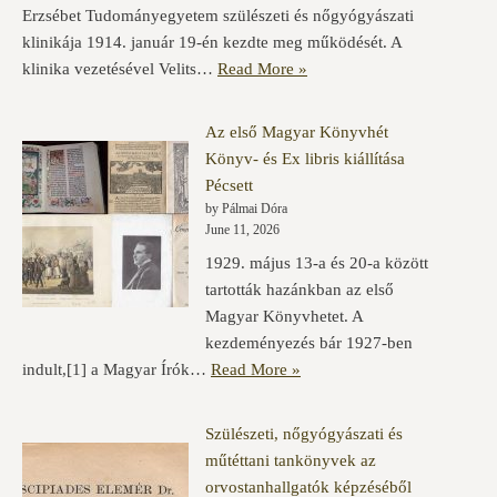
Erzsébet Tudományegyetem szülészeti és nőgyógyászati
klinikája 1914. január 19-én kezdte meg működését. A
klinika vezetésével Velits…
Read More »
Az első Magyar Könyvhét
Könyv- és Ex libris kiállítása
Pécsett
by Pálmai Dóra
June 11, 2026
1929. május 13-a és 20-a között
tartották hazánkban az első
Magyar Könyvhetet. A
kezdeményezés bár 1927-ben
indult,[1] a Magyar Írók…
Read More »
Szülészeti, nőgyógyászati és
műtéttani tankönyvek az
orvostanhallgatók képzéséből