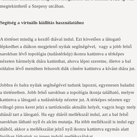
megtekinthető a Szepesy utcában.
Segítség a virtuális kiállítás használatához
A történet mindig a kezdő diával indul. Ezt követően a látogató
lépkedhet a diákon megjelenő nyilak segítségével, vagy a jobb felső
sarokban lévő topológia (tudástérkép) ikonra kattintva a térképes
nézeten bármelyik diára kattinthat, ahova lépni szeretne, illetve a bal
oldalon lévő menüben felsorolt diák címére kattintva a kívánt diára jut.
Jobbra és balra nyilak segítségével tudunk lapozni, egyenesen haladni
a történetben. Jobb felső sarokban a topológia ikonja található, melyre
kattintva a látogató a tudástérkép nézetre jut. A térképes nézeten egy
villogó piros keret jelzi a tartózkodás aktuális helyét, vagyis hogy mely
diánál tart a látogató. Ha egy diáról mellékszál indul, azt a bal felső
sarokban látható nyíl és alcím mutatja. Ha több mellékszál is indul egy
diából, akkor a mellékszálat jelző nyíl ikonra kattintva egymás alatt
listában láthatjuk az innen induló mellékszálakat.