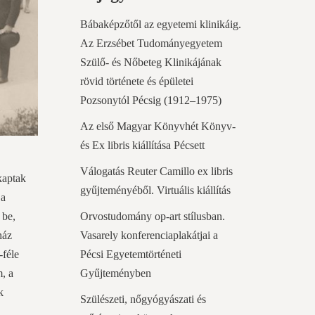
Bábaképzőtől az egyetemi klinikáig.
Az Erzsébet Tudományegyetem
Szülő- és Nőbeteg Klinikájának
rövid története és épületei
Pozsonytól Pécsig (1912–1975)
Az első Magyar Könyvhét Könyv-
és Ex libris kiállítása Pécsett
Válogatás Reuter Camillo ex libris
kaptak
gyűjteményéből. Virtuális kiállítás
 a
Orvostudomány op-art stílusban.
 be,
Vasarely konferenciaplakátjai a
ház
Pécsi Egyetemtörténeti
-féle
Gyűjteményben
, a
k
Szülészeti, nőgyógyászati és