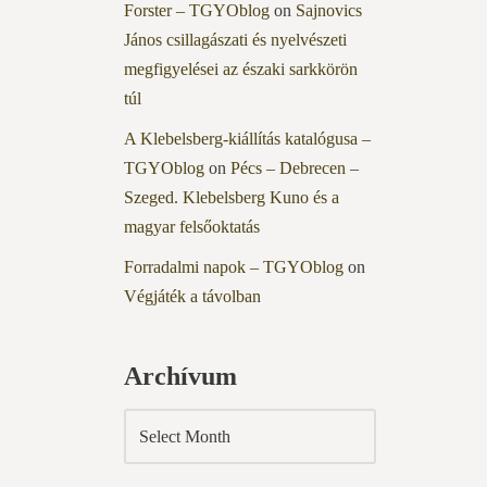
Forster – TGYOblog
on
Sajnovics
János csillagászati és nyelvészeti
megfigyelései az északi sarkkörön
túl
A Klebelsberg-kiállítás katalógusa –
TGYOblog
on
Pécs – Debrecen –
Szeged. Klebelsberg Kuno és a
magyar felsőoktatás
Forradalmi napok – TGYOblog
on
Végjáték a távolban
Archívum