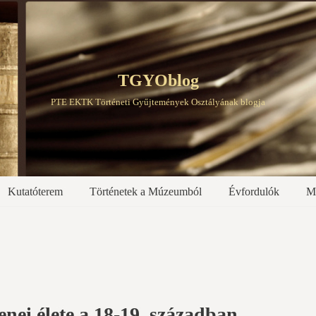
TGYOblog
PTE EKTK Történeti Gyűjtemények Osztályának blogja
Kutatóterem
Történetek a Múzeumból
Évfordulók
M
nei élete a 18-19. században