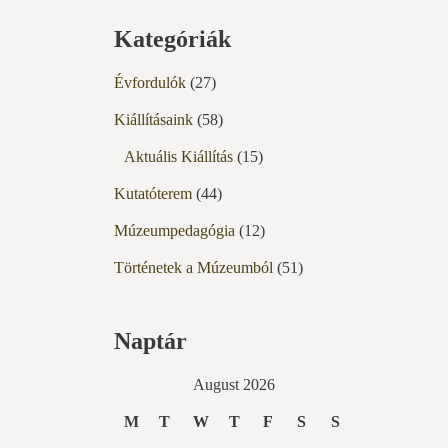
Kategóriák
Évfordulók
(27)
Kiállításaink
(58)
Aktuális Kiállítás
(15)
Kutatóterem
(44)
Múzeumpedagógia
(12)
Történetek a Múzeumból
(51)
Naptár
August 2026
M
T
W
T
F
S
S