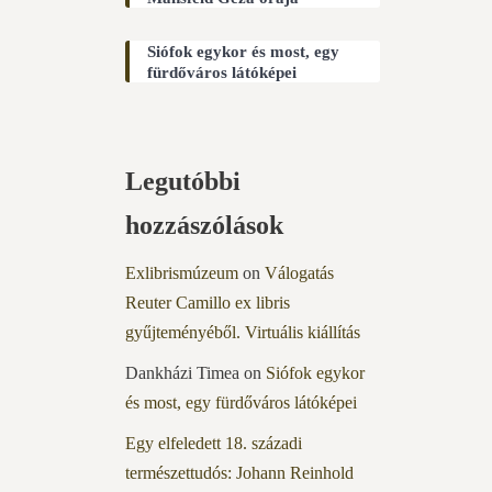
Siófok egykor és most, egy
fürdőváros látóképei
Legutóbbi
hozzászólások
Exlibrismúzeum
on
Válogatás
Reuter Camillo ex libris
gyűjteményéből. Virtuális kiállítás
Dankházi Timea
on
Siófok egykor
és most, egy fürdőváros látóképei
Egy elfeledett 18. századi
természettudós: Johann Reinhold