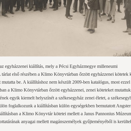
az egyházzenei kiállítás, mely a Pécsi Egyházmegye milleneumi
 tárlat első részében a Klimo Könyvtárban őrzött egyházzenei kötetek 
t mutatta be. A kiállításhoz nem készült 2009-ben katalógus, most ezzel
kban a Klimo Könyvtárban őrzött egyházzenei, zenei köteteket mutattuk
nek egyik kiemelt helyszínét a székesegyház zenei életet, a székesegy
ülön foglalkozunk a kiállításban külön egységekben bemutatott Angster
kiállításban a Klimo Könyvtár kötetei mellett a Janus Pannonius Múzeum
ttatárának anyagai mellett magánszemélyek gyűjteményéből is kerülte