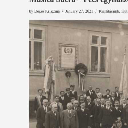
by
Dezső Krisztina
January 27, 2021
Kiállításaink
,
Kut