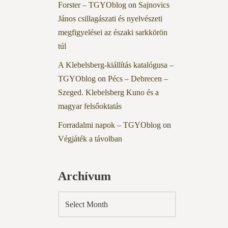
Forster – TGYOblog
on
Sajnovics
János csillagászati és nyelvészeti
megfigyelései az északi sarkkörön
túl
A Klebelsberg-kiállítás katalógusa –
TGYOblog
on
Pécs – Debrecen –
Szeged. Klebelsberg Kuno és a
magyar felsőoktatás
Forradalmi napok – TGYOblog
on
Végjáték a távolban
Archívum