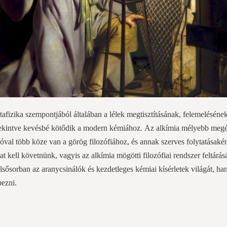
tafizika szempontjából általában a lélek megtisztításának, felemeléséne
t tekintve kevésbé kötődik a modern kémiához. Az alkímia mélyebb meg
óval több köze van a görög filozófiához, és annak szerves folytatásakén
t kell követnünk, vagyis az alkímia mögötti filozófiai rendszer feltárás
sősorban az aranycsinálók és kezdetleges kémiai kísérletek világát, ha
pezni.