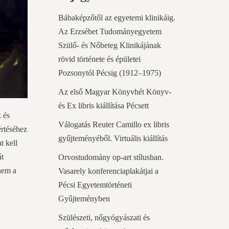
Bábaképzőtől az egyetemi klinikáig.
Az Erzsébet Tudományegyetem
Szülő- és Nőbeteg Klinikájának
rövid története és épületei
Pozsonytól Pécsig (1912–1975)
Az első Magyar Könyvhét Könyv-
és Ex libris kiállítása Pécsett
k és
Válogatás Reuter Camillo ex libris
értéséhez
gyűjteményéből. Virtuális kiállítás
t kell
át
Orvostudomány op-art stílusban.
nem a
Vasarely konferenciaplakátjai a
Pécsi Egyetemtörténeti
Gyűjteményben
Szülészeti, nőgyógyászati és