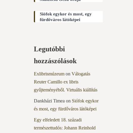
Siófok egykor és most, egy
fürdőváros látóképei
Legutóbbi
hozzászólások
Exlibrismúzeum
on
Válogatás
Reuter Camillo ex libris
gyűjteményéből. Virtuális kiállítás
Dankházi Timea
on
Siófok egykor
és most, egy fürdőváros látóképei
Egy elfeledett 18. századi
természettudós: Johann Reinhold