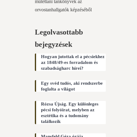
műtéttani tankönyvek az
orvostanhallgatók képzéséből
Legolvasottabb
bejegyzések
Hogyan jutottak el a pécsiekhez
az 1848/49-es forradalom és
szabadságharc hírei?
Egy svéd tudós, aki rendszerbe
foglalta a világot
Rózsa Újság. Egy különleges
pécsi folyóirat, melyben az
esztétika és a tudomány
találkozik
Mansfeld Géza órája