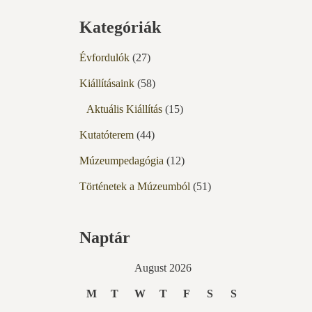
Kategóriák
Évfordulók
(27)
Kiállításaink
(58)
Aktuális Kiállítás
(15)
Kutatóterem
(44)
Múzeumpedagógia
(12)
Történetek a Múzeumból
(51)
Naptár
August 2026
M
T
W
T
F
S
S