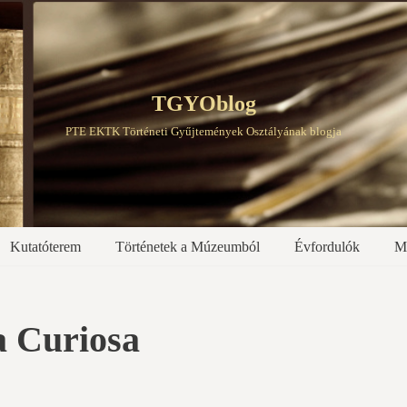
TGYOblog
PTE EKTK Történeti Gyűjtemények Osztályának blogja
Kutatóterem
Történetek a Múzeumból
Évfordulók
M
a Curiosa