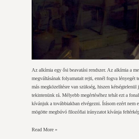
Az alkímia egy ősi beavatási rendszer. Az alkímia a me
megváltásának folyamatait rejti, ennél fogva lényegé
más megközelítésre van szükség, hiszen kétségtelenül j
tekintenünk rá. Mélyebb megértéséhez tehát ezt a fonala
kívánjuk a továbbiakban elvégezni. Írásom ezért nem el
mögötte megbúvó filozófiai irányzatot kívánja feltérké
Read More »