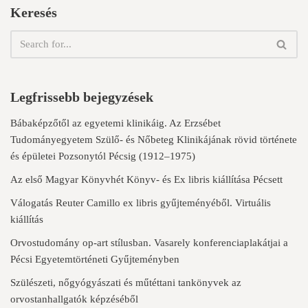
Keresés
Legfrissebb bejegyzések
Bábaképzőtől az egyetemi klinikáig. Az Erzsébet
Tudományegyetem Szülő- és Nőbeteg Klinikájának rövid története
és épületei Pozsonytól Pécsig (1912–1975)
Az első Magyar Könyvhét Könyv- és Ex libris kiállítása Pécsett
Válogatás Reuter Camillo ex libris gyűjteményéből. Virtuális
kiállítás
Orvostudomány op-art stílusban. Vasarely konferenciaplakátjai a
Pécsi Egyetemtörténeti Gyűjteményben
Szülészeti, nőgyógyászati és műtéttani tankönyvek az
orvostanhallgatók képzéséből