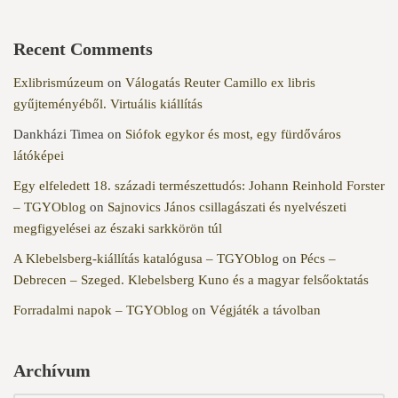
Recent Comments
Exlibrismúzeum
on
Válogatás Reuter Camillo ex libris
gyűjteményéből. Virtuális kiállítás
Dankházi Timea
on
Siófok egykor és most, egy fürdőváros
látóképei
Egy elfeledett 18. századi természettudós: Johann Reinhold Forster
– TGYOblog
on
Sajnovics János csillagászati és nyelvészeti
megfigyelései az északi sarkkörön túl
A Klebelsberg-kiállítás katalógusa – TGYOblog
on
Pécs –
Debrecen – Szeged. Klebelsberg Kuno és a magyar felsőoktatás
Forradalmi napok – TGYOblog
on
Végjáték a távolban
Archívum