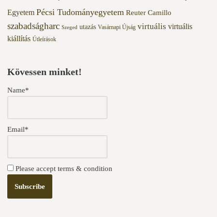
Pécsi Tudományegyetem
Egyetem
Reuter Camillo
szabadságharc
virtuális
virtuális
utazás
Vasárnapi Újság
Szeged
kiállítás
Útleírások
Kövessen minket!
Name*
Email*
Please accept terms & condition