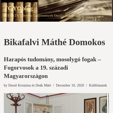
TGYOblog
Skip
PTE EKTK Történeti Gyűjtemények Osztályának blogja
to
content
Bikafalvi Máthé Domokos
Harapós tudomány, mosolygó fogak –
Fogorvosok a 19. századi
Magyarországon
by
Dezső Krisztina
és
Deák Máté
December 10, 2020
Kiállításaink