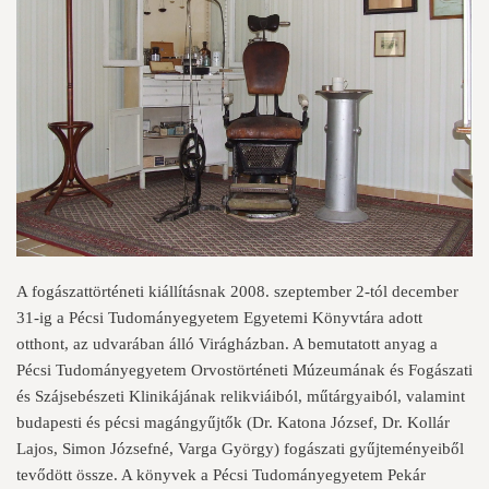
A fogászattörténeti kiállításnak 2008. szeptember 2-tól december
31-ig a Pécsi Tudományegyetem Egyetemi Könyvtára adott
otthont, az udvarában álló Virágházban. A bemutatott anyag a
Pécsi Tudományegyetem Orvostörténeti Múzeumának és Fogászati
és Szájsebészeti Klinikájának relikviáiból, műtárgyaiból, valamint
budapesti és pécsi magángyűjtők (Dr. Katona József, Dr. Kollár
Lajos, Simon Józsefné, Varga György) fogászati gyűjteményeiből
tevődött össze. A könyvek a Pécsi Tudományegyetem Pekár