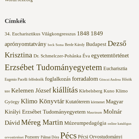
Címkék
1848
1849
34. Eucharisztikus Világkongresszus
Dezső
aprónyomtatvány
Budapest
Berde Károly
beck Soma
Krisztina
egyetemtörténet
Dr. Schmelczer-Pohánka Éva
Erzsébet Tudományegyetem
Eucharisztia
forradalom
foglalkozás
Eugenio Pacelli
felfedezők
Hősök
Gönczi Andrea
kiállítás
Kelemen József
Klebelsberg Kuno
Klimo
tere
Klimo Könyvtár
Magyar
Kutatóterem
György
körmenet
Molnár
Királyi Erzsébet Tudományegyetem
Maurinum
Méreg Martin
Dávid
Múzeumpedagógia
online katalógus
Pécs
Pécsi Orvostudományi
Pozsony
Pálmai Dóra
orvostörténet