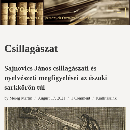
TGYOblog
Skip
PTE EKTK Történeti Gyűjtemények Osztályának blogja
to
content
Csillagászat
Sajnovics János csillagászati és
nyelvészeti megfigyelései az északi
sarkkörön túl
by
Méreg Martin
August 17, 2021
1 Comment
Kiállításaink