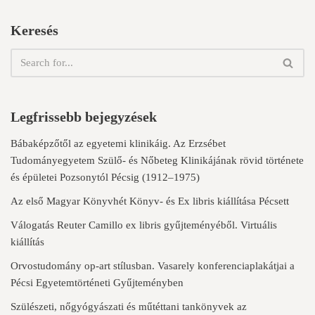
Keresés
Legfrissebb bejegyzések
Bábaképzőtől az egyetemi klinikáig. Az Erzsébet
Tudományegyetem Szülő- és Nőbeteg Klinikájának rövid története
és épületei Pozsonytól Pécsig (1912–1975)
Az első Magyar Könyvhét Könyv- és Ex libris kiállítása Pécsett
Válogatás Reuter Camillo ex libris gyűjteményéből. Virtuális
kiállítás
Orvostudomány op-art stílusban. Vasarely konferenciaplakátjai a
Pécsi Egyetemtörténeti Gyűjteményben
Szülészeti, nőgyógyászati és műtéttani tankönyvek az