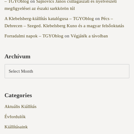
– TGYOblog
on
Sajnovics János csillagászati és nyelvészeti
megfigyelései az északi sarkkörön túl
A Klebelsberg-kiállítás katalógusa – TGYOblog
on
Pécs –
Debrecen – Szeged. Klebelsberg Kuno és a magyar felsőoktatás
Forradalmi napok – TGYOblog
on
Végjáték a távolban
Archívum
Categories
Aktuális Kiállítás
Évfordulók
Kiállításaink