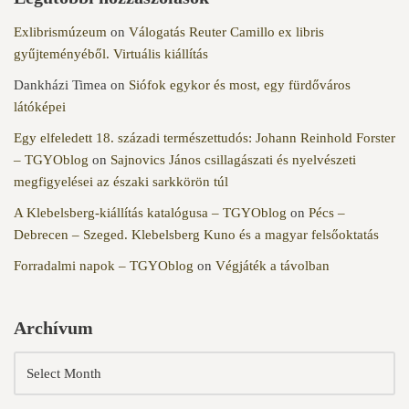
Exlibrismúzeum
on
Válogatás Reuter Camillo ex libris
gyűjteményéből. Virtuális kiállítás
Dankházi Timea
on
Siófok egykor és most, egy fürdőváros
látóképei
Egy elfeledett 18. századi természettudós: Johann Reinhold Forster
– TGYOblog
on
Sajnovics János csillagászati és nyelvészeti
megfigyelései az északi sarkkörön túl
A Klebelsberg-kiállítás katalógusa – TGYOblog
on
Pécs –
Debrecen – Szeged. Klebelsberg Kuno és a magyar felsőoktatás
Forradalmi napok – TGYOblog
on
Végjáték a távolban
Archívum