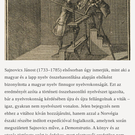
Sajnovics Jánost (1733–1785) elsősorban úgy ismerjük, mint aki a
magyar és a lapp nyelv összehasonlítása alapján elsőként
bizonyította a magyar nyelv finnugor nyelvrokonságát. Ezt az
eredményét azóta a történeti összehasonlító nyelvészet igazolta,
bár a nyelvrokonság kérdésében újra és újra fellángolnak a viták –
igaz, gyakran nem nyelvészeti vonalon. Jelen bejegyzés nem
ehhez a vitához kíván hozzájárulni, hanem azzal a Norvégia
északi részébe indított expedícióval foglalkozik, amelynek során
megszületett Sajnovics műve, a
Demonstratio
. A könyv és az
utazás története azért is érdekes, mert résztvevői eredetileg nem