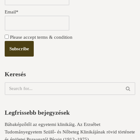
Email*
Please accept terms & condition
Keresés
Legfrissebb bejegyzések
Bábaképzőtől az egyetemi klinikáig. Az Erzsébet
Tudományegyetem Szülő- és Nőbeteg Klinikájának rövid története
és épületei Pozsonytól Pécsig (1912–1975)