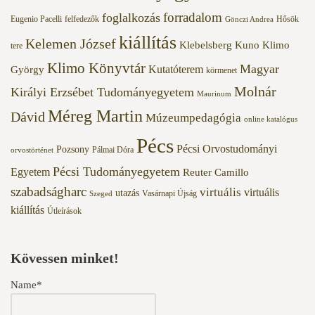
forradalom
foglalkozás
Eugenio Pacelli
felfedezők
Hősök
Gönczi Andrea
kiállítás
Kelemen József
Klebelsberg Kuno
Klimo
tere
Klimo Könyvtár
Magyar
Kutatóterem
György
körmenet
Molnár
Királyi Erzsébet Tudományegyetem
Maurinum
Méreg Martin
Dávid
Múzeumpedagógia
online katalógus
Pécs
Pécsi Orvostudományi
Pozsony
Pálmai Dóra
orvostörténet
Pécsi Tudományegyetem
Egyetem
Reuter Camillo
szabadságharc
virtuális
virtuális
utazás
Vasárnapi Újság
Szeged
kiállítás
Útleírások
Kövessen minket!
Name*