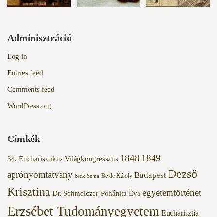
Adminisztráció
Log in
Entries feed
Comments feed
WordPress.org
Címkék
1848
1849
34. Eucharisztikus Világkongresszus
Dezső
aprónyomtatvány
Budapest
Berde Károly
beck Soma
Krisztina
egyetemtörténet
Dr. Schmelczer-Pohánka Éva
Erzsébet Tudományegyetem
Eucharisztia