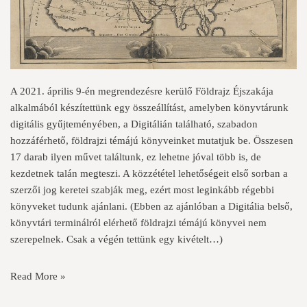
A 2021. április 9-én megrendezésre kerülő Földrajz Éjszakája
alkalmából készítettünk egy összeállítást, amelyben könyvtárunk
digitális gyűjteményében, a
Digitálián
található, szabadon
hozzáférhető, földrajzi témájú könyveinket mutatjuk be. Összesen
17 darab ilyen művet találtunk, ez lehetne jóval több is, de
kezdetnek talán megteszi. A közzététel lehetőségeit első sorban a
szerzői jog keretei szabják meg, ezért most leginkább régebbi
könyveket tudunk ajánlani. (Ebben az ajánlóban a Digitália belső,
könyvtári terminálról elérhető földrajzi témájú könyvei nem
szerepelnek. Csak a végén tettünk egy kivételt…)
Read More »