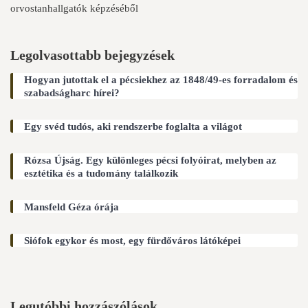
orvostanhallgatók képzéséből
Legolvasottabb bejegyzések
Hogyan jutottak el a pécsiekhez az 1848/49-es forradalom és
szabadságharc hírei?
Egy svéd tudós, aki rendszerbe foglalta a világot
Rózsa Újság. Egy különleges pécsi folyóirat, melyben az
esztétika és a tudomány találkozik
Mansfeld Géza órája
Siófok egykor és most, egy fürdőváros látóképei
Legutóbbi hozzászólások