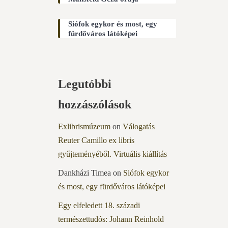
Siófok egykor és most, egy
fürdőváros látóképei
Legutóbbi
hozzászólások
Exlibrismúzeum
on
Válogatás
Reuter Camillo ex libris
gyűjteményéből. Virtuális kiállítás
Dankházi Timea
on
Siófok egykor
és most, egy fürdőváros látóképei
Egy elfeledett 18. századi
természettudós: Johann Reinhold