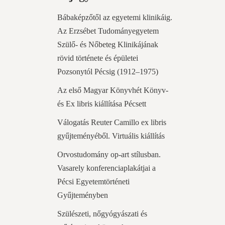
Bábaképzőtől az egyetemi klinikáig.
Az Erzsébet Tudományegyetem
Szülő- és Nőbeteg Klinikájának
rövid története és épületei
Pozsonytól Pécsig (1912–1975)
Az első Magyar Könyvhét Könyv-
és Ex libris kiállítása Pécsett
Válogatás Reuter Camillo ex libris
gyűjteményéből. Virtuális kiállítás
Orvostudomány op-art stílusban.
Vasarely konferenciaplakátjai a
Pécsi Egyetemtörténeti
Gyűjteményben
Szülészeti, nőgyógyászati és