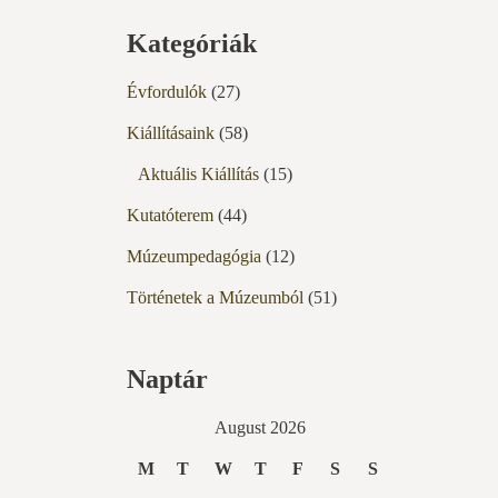
Kategóriák
Évfordulók
(27)
Kiállításaink
(58)
Aktuális Kiállítás
(15)
Kutatóterem
(44)
Múzeumpedagógia
(12)
Történetek a Múzeumból
(51)
Naptár
August 2026
M
T
W
T
F
S
S