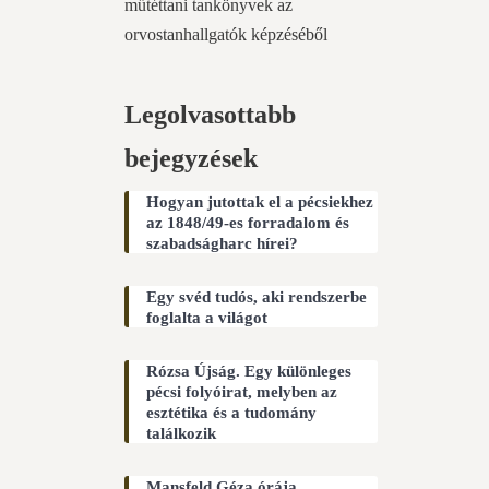
műtéttani tankönyvek az
orvostanhallgatók képzéséből
Legolvasottabb
bejegyzések
Hogyan jutottak el a pécsiekhez
az 1848/49-es forradalom és
szabadságharc hírei?
Egy svéd tudós, aki rendszerbe
foglalta a világot
Rózsa Újság. Egy különleges
pécsi folyóirat, melyben az
esztétika és a tudomány
találkozik
Mansfeld Géza órája