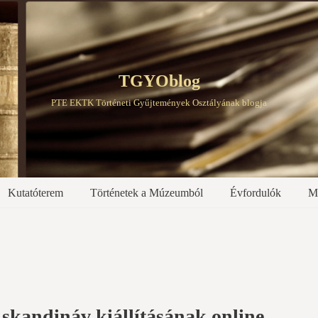
TGYOblog
PTE EKTK Történeti Gyűjtemények Osztályának blogja
Kutatóterem
Történetek a Múzeumból
Évfordulók
M
skandináv kiállításának online