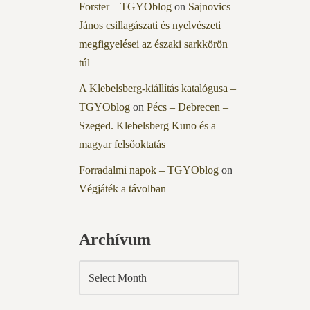
Forster – TGYOblog
on
Sajnovics
János csillagászati és nyelvészeti
megfigyelései az északi sarkkörön
túl
A Klebelsberg-kiállítás katalógusa –
TGYOblog
on
Pécs – Debrecen –
Szeged. Klebelsberg Kuno és a
magyar felsőoktatás
Forradalmi napok – TGYOblog
on
Végjáték a távolban
Archívum