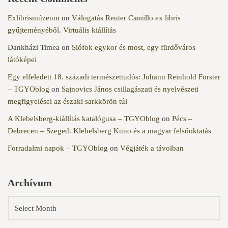
Exlibrismúzeum
on
Válogatás Reuter Camillo ex libris
gyűjteményéből. Virtuális kiállítás
Dankházi Timea
on
Siófok egykor és most, egy fürdőváros
látóképei
Egy elfeledett 18. századi természettudós: Johann Reinhold Forster
– TGYOblog
on
Sajnovics János csillagászati és nyelvészeti
megfigyelései az északi sarkkörön túl
A Klebelsberg-kiállítás katalógusa – TGYOblog
on
Pécs –
Debrecen – Szeged. Klebelsberg Kuno és a magyar felsőoktatás
Forradalmi napok – TGYOblog
on
Végjáték a távolban
Archívum