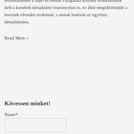
természetesen a sajtó és média vizsgálata közben reflektálnunk
kell a korabeli társadalmi viszonyokra is, ez által megidézhetjük a
korszak olvasási szokásait, s annak hatásait az egyénre,
társadalomra.
Read More »
Kövessen minket!
Name*