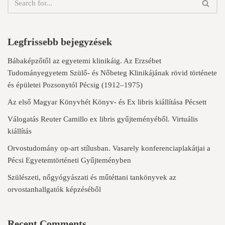
Legfrissebb bejegyzések
Bábaképzőtől az egyetemi klinikáig. Az Erzsébet
Tudományegyetem Szülő- és Nőbeteg Klinikájának rövid története
és épületei Pozsonytól Pécsig (1912–1975)
Az első Magyar Könyvhét Könyv- és Ex libris kiállítása Pécsett
Válogatás Reuter Camillo ex libris gyűjteményéből. Virtuális
kiállítás
Orvostudomány op-art stílusban. Vasarely konferenciaplakátjai a
Pécsi Egyetemtörténeti Gyűjteményben
Szülészeti, nőgyógyászati és műtéttani tankönyvek az
orvostanhallgatók képzéséből
Recent Comments