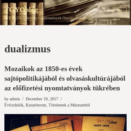
TGYOblog
Skip
PTE EKTK Történeti Gyűjtemények Osztályának blogja
to
content
dualizmus
Mozaikok az 1850-es évek
sajtópolitikájából és olvasáskultúrájából
az előfizetési nyomtatványok tükrében
by
admin
December 19, 2017
Évfordulók
,
Kutatóterem
,
Történetek a Múzeumból