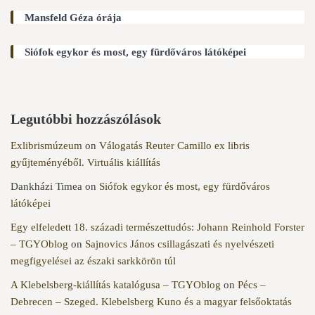
Mansfeld Géza órája
Siófok egykor és most, egy fürdőváros látóképei
Legutóbbi hozzászólások
Exlibrismúzeum
on
Válogatás Reuter Camillo ex libris
gyűjteményéből. Virtuális kiállítás
Dankházi Timea
on
Siófok egykor és most, egy fürdőváros
látóképei
Egy elfeledett 18. századi természettudós: Johann Reinhold Forster
– TGYOblog
on
Sajnovics János csillagászati és nyelvészeti
megfigyelései az északi sarkkörön túl
A Klebelsberg-kiállítás katalógusa – TGYOblog
on
Pécs –
Debrecen – Szeged. Klebelsberg Kuno és a magyar felsőoktatás