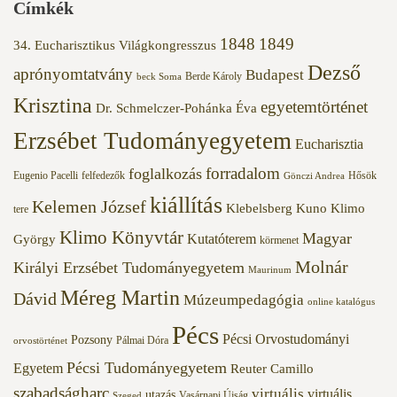
Címkék
1848
1849
34. Eucharisztikus Világkongresszus
Dezső
aprónyomtatvány
Budapest
Berde Károly
beck Soma
Krisztina
egyetemtörténet
Dr. Schmelczer-Pohánka Éva
Erzsébet Tudományegyetem
Eucharisztia
forradalom
foglalkozás
Eugenio Pacelli
felfedezők
Hősök
Gönczi Andrea
kiállítás
Kelemen József
Klebelsberg Kuno
Klimo
tere
Klimo Könyvtár
Magyar
Kutatóterem
György
körmenet
Molnár
Királyi Erzsébet Tudományegyetem
Maurinum
Méreg Martin
Dávid
Múzeumpedagógia
online katalógus
Pécs
Pécsi Orvostudományi
Pozsony
Pálmai Dóra
orvostörténet
Pécsi Tudományegyetem
Egyetem
Reuter Camillo
szabadságharc
virtuális
virtuális
utazás
Vasárnapi Újság
Szeged