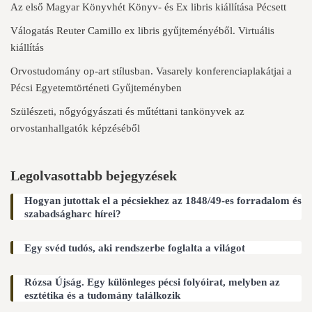
Az első Magyar Könyvhét Könyv- és Ex libris kiállítása Pécsett
Válogatás Reuter Camillo ex libris gyűjteményéből. Virtuális
kiállítás
Orvostudomány op-art stílusban. Vasarely konferenciaplakátjai a
Pécsi Egyetemtörténeti Gyűjteményben
Szülészeti, nőgyógyászati és műtéttani tankönyvek az
orvostanhallgatók képzéséből
Legolvasottabb bejegyzések
Hogyan jutottak el a pécsiekhez az 1848/49-es forradalom és
szabadságharc hírei?
Egy svéd tudós, aki rendszerbe foglalta a világot
Rózsa Újság. Egy különleges pécsi folyóirat, melyben az
esztétika és a tudomány találkozik