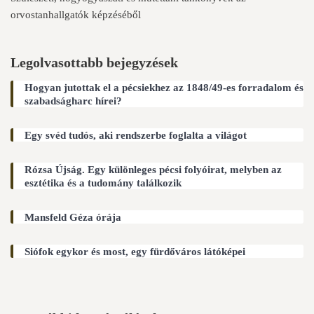
orvostanhallgatók képzéséből
Legolvasottabb bejegyzések
Hogyan jutottak el a pécsiekhez az 1848/49-es forradalom és
szabadságharc hírei?
Egy svéd tudós, aki rendszerbe foglalta a világot
Rózsa Újság. Egy különleges pécsi folyóirat, melyben az
esztétika és a tudomány találkozik
Mansfeld Géza órája
Siófok egykor és most, egy fürdőváros látóképei