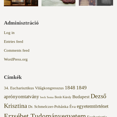
Adminisztráció
Log in
Entries feed
Comments feed
WordPress.org
Címkék
1848
1849
34. Eucharisztikus Világkongresszus
Dezső
aprónyomtatvány
Budapest
Berde Károly
beck Soma
Krisztina
egyetemtörténet
Dr. Schmelczer-Pohánka Éva
Erzsébet Tudományegyetem