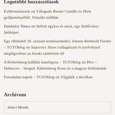
Legutóbbi hozzászólások
Exlibrismúzeum
on
Válogatás Reuter Camillo ex libris
gyűjteményéből. Virtuális kiállítás
Dankházi Timea
on
Siófok egykor és most, egy fürdőváros
látóképei
Egy elfeledett 18. századi természettudós: Johann Reinhold Forster
– TGYOblog
on
Sajnovics János csillagászati és nyelvészeti
megfigyelései az északi sarkkörön túl
A Klebelsberg-kiállítás katalógusa – TGYOblog
on
Pécs –
Debrecen – Szeged. Klebelsberg Kuno és a magyar felsőoktatás
Forradalmi napok – TGYOblog
on
Végjáték a távolban
Archívum