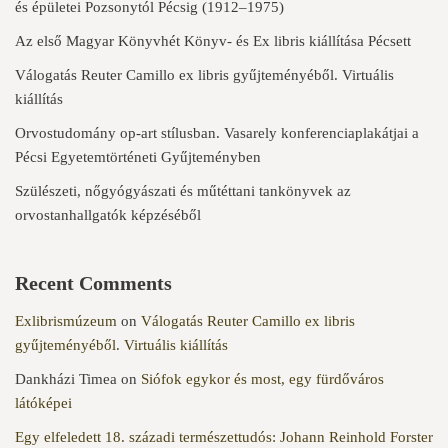
és épületei Pozsonytól Pécsig (1912–1975)
Az első Magyar Könyvhét Könyv- és Ex libris kiállítása Pécsett
Válogatás Reuter Camillo ex libris gyűjteményéből. Virtuális
kiállítás
Orvostudomány op-art stílusban. Vasarely konferenciaplakátjai a
Pécsi Egyetemtörténeti Gyűjteményben
Szülészeti, nőgyógyászati és műtéttani tankönyvek az
orvostanhallgatók képzéséből
Recent Comments
Exlibrismúzeum
on
Válogatás Reuter Camillo ex libris
gyűjteményéből. Virtuális kiállítás
Dankházi Timea
on
Siófok egykor és most, egy fürdőváros
látóképei
Egy elfeledett 18. századi természettudós: Johann Reinhold Forster