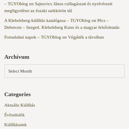
– TGYOblog
on
Sajnovics János csillagászati és nyelvészeti
megfigyelései az északi sarkkörön túl
A Klebelsberg-kiállítás katalógusa – TGYOblog
on
Pécs –
Debrecen – Szeged. Klebelsberg Kuno és a magyar felsőoktatás
Forradalmi napok – TGYOblog
on
Végjáték a távolban
Archívum
Categories
Aktuális Kiállítás
Évfordulók
Kiállításaink