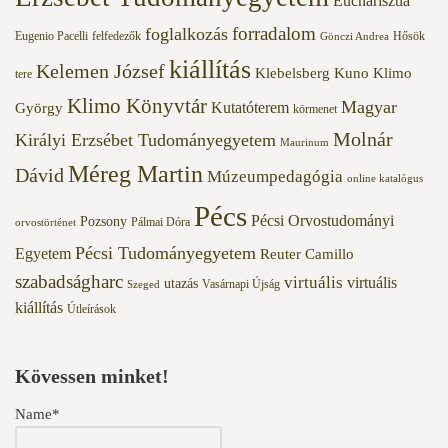
Eucharisztia
forradalom
foglalkozás
Eugenio Pacelli
felfedezők
Hősök
Gönczi Andrea
kiállítás
Kelemen József
Klebelsberg Kuno
Klimo
tere
Klimo Könyvtár
Magyar
Kutatóterem
György
körmenet
Molnár
Királyi Erzsébet Tudományegyetem
Maurinum
Méreg Martin
Dávid
Múzeumpedagógia
online katalógus
Pécs
Pécsi Orvostudományi
Pozsony
Pálmai Dóra
orvostörténet
Pécsi Tudományegyetem
Egyetem
Reuter Camillo
szabadságharc
virtuális
virtuális
utazás
Vasárnapi Újság
Szeged
kiállítás
Útleírások
Kövessen minket!
Name*