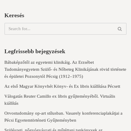
Keresés
Legfrissebb bejegyzések
Bábaképzőtől az egyetemi klinikáig. Az Erzsébet
Tudományegyetem Szülő- és Nőbeteg Klinikájának rövid története
és épületei Pozsonytól Pécsig (1912–1975)
Az első Magyar Könyvhét Könyv- és Ex libris kiállítása Pécsett
Válogatás Reuter Camillo ex libris gyűjteményéből. Virtuális
kiállítás
Orvostudomány op-art stílusban. Vasarely konferenciaplakátjai a
Pécsi Egyetemtörténeti Gyűjteményben
Szülészeti, nőgyógyászati és műtéttani tankönyvek az