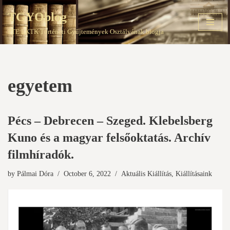
TGYOblog
Skip
PTE EKTK Történeti Gyűjtemények Osztályának blogja
to
content
egyetem
Pécs – Debrecen – Szeged. Klebelsberg
Kuno és a magyar felsőoktatás. Archív
filmhíradók.
by
Pálmai Dóra
October 6, 2022
Aktuális Kiállítás
,
Kiállításaink