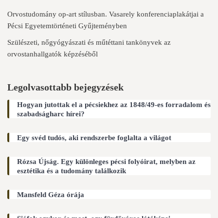
Orvostudomány op-art stílusban. Vasarely konferenciaplakátjai a
Pécsi Egyetemtörténeti Gyűjteményben
Szülészeti, nőgyógyászati és műtéttani tankönyvek az
orvostanhallgatók képzéséből
Legolvasottabb bejegyzések
Hogyan jutottak el a pécsiekhez az 1848/49-es forradalom és
szabadságharc hírei?
Egy svéd tudós, aki rendszerbe foglalta a világot
Rózsa Újság. Egy különleges pécsi folyóirat, melyben az
esztétika és a tudomány találkozik
Mansfeld Géza órája