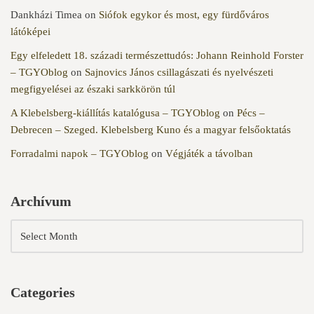
Dankházi Timea
on
Siófok egykor és most, egy fürdőváros
látóképei
Egy elfeledett 18. századi természettudós: Johann Reinhold Forster
– TGYOblog
on
Sajnovics János csillagászati és nyelvészeti
megfigyelései az északi sarkkörön túl
A Klebelsberg-kiállítás katalógusa – TGYOblog
on
Pécs –
Debrecen – Szeged. Klebelsberg Kuno és a magyar felsőoktatás
Forradalmi napok – TGYOblog
on
Végjáték a távolban
Archívum
Categories