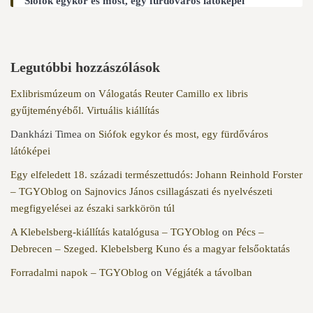
Siófok egykor és most, egy fürdőváros látóképei
Legutóbbi hozzászólások
Exlibrismúzeum
on
Válogatás Reuter Camillo ex libris
gyűjteményéből. Virtuális kiállítás
Dankházi Timea
on
Siófok egykor és most, egy fürdőváros
látóképei
Egy elfeledett 18. századi természettudós: Johann Reinhold Forster
– TGYOblog
on
Sajnovics János csillagászati és nyelvészeti
megfigyelései az északi sarkkörön túl
A Klebelsberg-kiállítás katalógusa – TGYOblog
on
Pécs –
Debrecen – Szeged. Klebelsberg Kuno és a magyar felsőoktatás
Forradalmi napok – TGYOblog
on
Végjáték a távolban