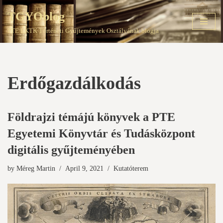
TGYOblog
Skip
PTE EKTK Történeti Gyűjtemények Osztályának blogja
to
content
Erdőgazdálkodás
Földrajzi témájú könyvek a PTE
Egyetemi Könyvtár és Tudásközpont
digitális gyűjteményében
by
Méreg Martin
April 9, 2021
Kutatóterem