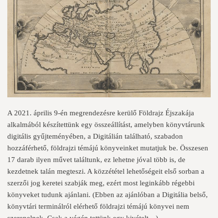
A 2021. április 9-én megrendezésre kerülő Földrajz Éjszakája
alkalmából készítettünk egy összeállítást, amelyben könyvtárunk
digitális gyűjteményében, a
Digitálián
található, szabadon
hozzáférhető, földrajzi témájú könyveinket mutatjuk be. Összesen
17 darab ilyen művet találtunk, ez lehetne jóval több is, de
kezdetnek talán megteszi. A közzététel lehetőségeit első sorban a
szerzői jog keretei szabják meg, ezért most leginkább régebbi
könyveket tudunk ajánlani. (Ebben az ajánlóban a Digitália belső,
könyvtári terminálról elérhető földrajzi témájú könyvei nem