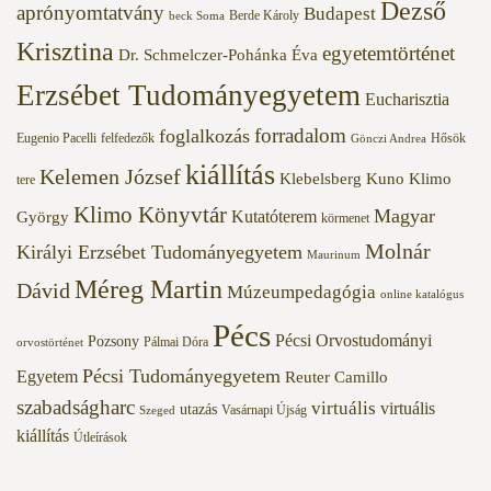
Dezső
aprónyomtatvány
Budapest
Berde Károly
beck Soma
Krisztina
egyetemtörténet
Dr. Schmelczer-Pohánka Éva
Erzsébet Tudományegyetem
Eucharisztia
forradalom
foglalkozás
Eugenio Pacelli
felfedezők
Hősök
Gönczi Andrea
kiállítás
Kelemen József
Klebelsberg Kuno
Klimo
tere
Klimo Könyvtár
Magyar
Kutatóterem
György
körmenet
Molnár
Királyi Erzsébet Tudományegyetem
Maurinum
Méreg Martin
Dávid
Múzeumpedagógia
online katalógus
Pécs
Pécsi Orvostudományi
Pozsony
Pálmai Dóra
orvostörténet
Pécsi Tudományegyetem
Egyetem
Reuter Camillo
szabadságharc
virtuális
virtuális
utazás
Vasárnapi Újság
Szeged
kiállítás
Útleírások