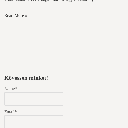
szerepelnek. Csak a végén tettünk egy kivételt…)
Read More »
Kövessen minket!
Name*
Email*