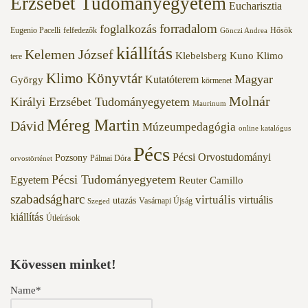
Erzsébet Tudományegyetem
Eucharisztia
forradalom
foglalkozás
Eugenio Pacelli
felfedezők
Hősök
Gönczi Andrea
kiállítás
Kelemen József
Klebelsberg Kuno
Klimo
tere
Klimo Könyvtár
Magyar
Kutatóterem
György
körmenet
Molnár
Királyi Erzsébet Tudományegyetem
Maurinum
Méreg Martin
Dávid
Múzeumpedagógia
online katalógus
Pécs
Pécsi Orvostudományi
Pozsony
Pálmai Dóra
orvostörténet
Pécsi Tudományegyetem
Egyetem
Reuter Camillo
szabadságharc
virtuális
virtuális
utazás
Vasárnapi Újság
Szeged
kiállítás
Útleírások
Kövessen minket!
Name*