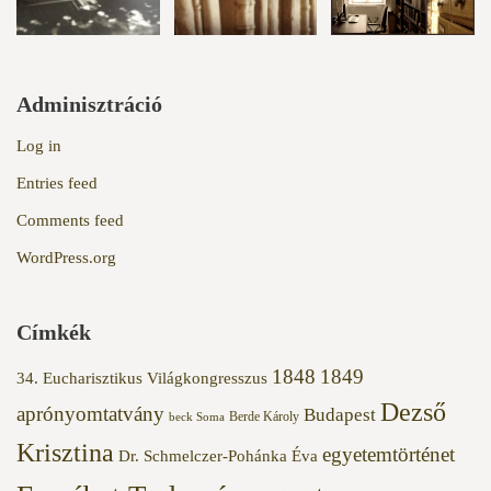
Adminisztráció
Log in
Entries feed
Comments feed
WordPress.org
Címkék
1848
1849
34. Eucharisztikus Világkongresszus
Dezső
aprónyomtatvány
Budapest
Berde Károly
beck Soma
Krisztina
egyetemtörténet
Dr. Schmelczer-Pohánka Éva