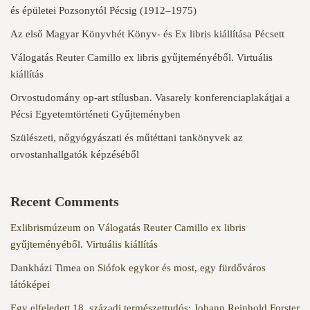
és épületei Pozsonytól Pécsig (1912–1975)
Az első Magyar Könyvhét Könyv- és Ex libris kiállítása Pécsett
Válogatás Reuter Camillo ex libris gyűjteményéből. Virtuális
kiállítás
Orvostudomány op-art stílusban. Vasarely konferenciaplakátjai a
Pécsi Egyetemtörténeti Gyűjteményben
Szülészeti, nőgyógyászati és műtéttani tankönyvek az
orvostanhallgatók képzéséből
Recent Comments
Exlibrismúzeum
on
Válogatás Reuter Camillo ex libris
gyűjteményéből. Virtuális kiállítás
Dankházi Timea
on
Siófok egykor és most, egy fürdőváros
látóképei
Egy elfeledett 18. századi természettudós: Johann Reinhold Forster