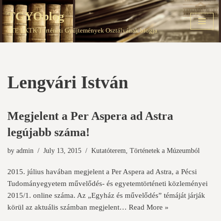
TGYOblog
Skip
PTE EKTK Történeti Gyűjtemények Osztályának blogja
to
content
Lengvári István
Megjelent a Per Aspera ad Astra
legújabb száma!
by
admin
July 13, 2015
Kutatóterem
,
Történetek a Múzeumból
2015. július havában megjelent a Per Aspera ad Astra, a Pécsi
Tudományegyetem művelődés- és egyetemtörténeti közleményei
2015/1. online száma. Az „Egyház és művelődés” témáját járják
körül az aktuális számban megjelent…
Read More »