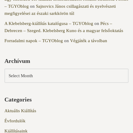
– TGYOblog
on
Sajnovics János csillagászati és nyelvészeti
megfigyelései az északi sarkkörön túl
A Klebelsberg-kiállítás katalógusa – TGYOblog
on
Pécs –
Debrecen – Szeged. Klebelsberg Kuno és a magyar felsőoktatás
Forradalmi napok – TGYOblog
on
Végjáték a távolban
Archívum
Categories
Aktuális Kiállítás
Évfordulók
Kiállításaink