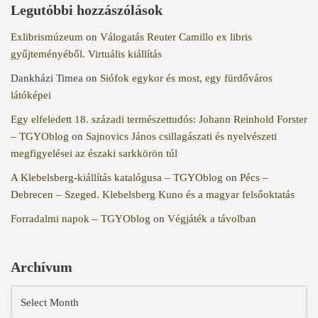
Legutóbbi hozzászólások
Exlibrismúzeum
on
Válogatás Reuter Camillo ex libris
gyűjteményéből. Virtuális kiállítás
Dankházi Timea
on
Siófok egykor és most, egy fürdőváros
látóképei
Egy elfeledett 18. századi természettudós: Johann Reinhold Forster
– TGYOblog
on
Sajnovics János csillagászati és nyelvészeti
megfigyelései az északi sarkkörön túl
A Klebelsberg-kiállítás katalógusa – TGYOblog
on
Pécs –
Debrecen – Szeged. Klebelsberg Kuno és a magyar felsőoktatás
Forradalmi napok – TGYOblog
on
Végjáték a távolban
Archívum