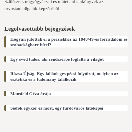
Szülészeti, nőgyógyászati és műtéttani tankönyvek az
orvostanhallgatók képzéséből
Legolvasottabb bejegyzések
Hogyan jutottak el a pécsiekhez az 1848/49-es forradalom és
szabadságharc hírei?
Egy svéd tudós, aki rendszerbe foglalta a világot
Rózsa Újság. Egy különleges pécsi folyóirat, melyben az
esztétika és a tudomány találkozik
Mansfeld Géza órája
Siófok egykor és most, egy fürdőváros látóképei