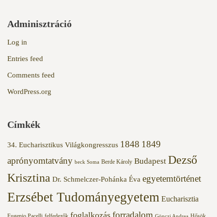
Adminisztráció
Log in
Entries feed
Comments feed
WordPress.org
Címkék
1848
1849
34. Eucharisztikus Világkongresszus
Dezső
aprónyomtatvány
Budapest
Berde Károly
beck Soma
Krisztina
egyetemtörténet
Dr. Schmelczer-Pohánka Éva
Erzsébet Tudományegyetem
Eucharisztia
forradalom
foglalkozás
Eugenio Pacelli
felfedezők
Hősök
Gönczi Andrea