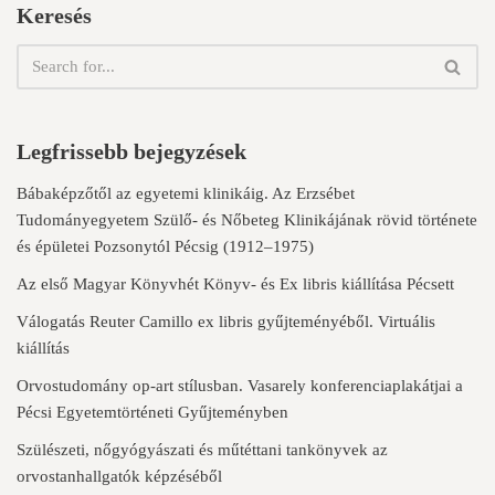
Keresés
Legfrissebb bejegyzések
Bábaképzőtől az egyetemi klinikáig. Az Erzsébet
Tudományegyetem Szülő- és Nőbeteg Klinikájának rövid története
és épületei Pozsonytól Pécsig (1912–1975)
Az első Magyar Könyvhét Könyv- és Ex libris kiállítása Pécsett
Válogatás Reuter Camillo ex libris gyűjteményéből. Virtuális
kiállítás
Orvostudomány op-art stílusban. Vasarely konferenciaplakátjai a
Pécsi Egyetemtörténeti Gyűjteményben
Szülészeti, nőgyógyászati és műtéttani tankönyvek az
orvostanhallgatók képzéséből