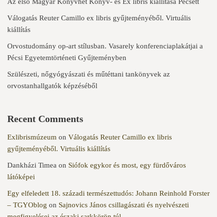
Az első Magyar Könyvhét Könyv- és Ex libris kiállítása Pécsett
Válogatás Reuter Camillo ex libris gyűjteményéből. Virtuális
kiállítás
Orvostudomány op-art stílusban. Vasarely konferenciaplakátjai a
Pécsi Egyetemtörténeti Gyűjteményben
Szülészeti, nőgyógyászati és műtéttani tankönyvek az
orvostanhallgatók képzéséből
Recent Comments
Exlibrismúzeum
on
Válogatás Reuter Camillo ex libris
gyűjteményéből. Virtuális kiállítás
Dankházi Timea
on
Siófok egykor és most, egy fürdőváros
látóképei
Egy elfeledett 18. századi természettudós: Johann Reinhold Forster
– TGYOblog
on
Sajnovics János csillagászati és nyelvészeti
megfigyelései az északi sarkkörön túl