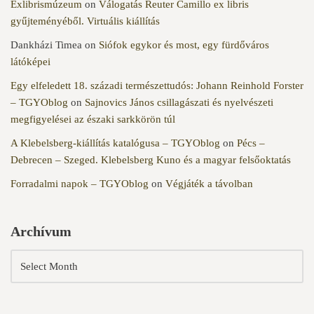
Exlibrismúzeum
on
Válogatás Reuter Camillo ex libris
gyűjteményéből. Virtuális kiállítás
Dankházi Timea
on
Siófok egykor és most, egy fürdőváros
látóképei
Egy elfeledett 18. századi természettudós: Johann Reinhold Forster
– TGYOblog
on
Sajnovics János csillagászati és nyelvészeti
megfigyelései az északi sarkkörön túl
A Klebelsberg-kiállítás katalógusa – TGYOblog
on
Pécs –
Debrecen – Szeged. Klebelsberg Kuno és a magyar felsőoktatás
Forradalmi napok – TGYOblog
on
Végjáték a távolban
Archívum