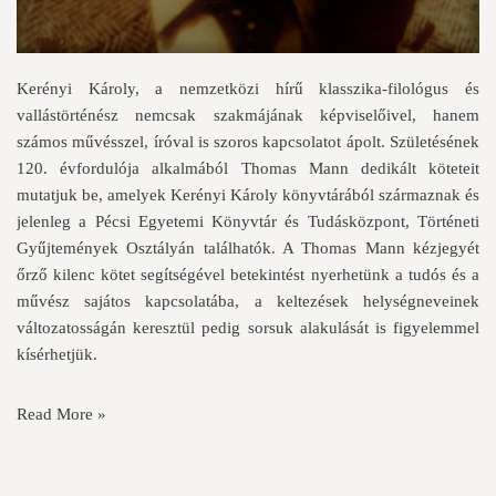
Kerényi Károly, a nemzetközi hírű klasszika-filológus és
vallástörténész nemcsak szakmájának képviselőivel, hanem
számos művésszel, íróval is szoros kapcsolatot ápolt. Születésének
120. évfordulója alkalmából Thomas Mann dedikált köteteit
mutatjuk be, amelyek Kerényi Károly könyvtárából származnak és
jelenleg a Pécsi Egyetemi Könyvtár és Tudásközpont, Történeti
Gyűjtemények Osztályán találhatók. A Thomas Mann kézjegyét
őrző kilenc kötet segítségével betekintést nyerhetünk a tudós és a
művész sajátos kapcsolatába, a keltezések helységneveinek
változatosságán keresztül pedig sorsuk alakulását is figyelemmel
kísérhetjük.
Read More »