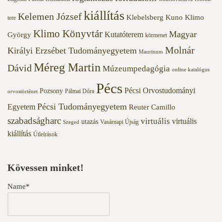
kiállítás
Kelemen József
Klebelsberg Kuno
Klimo
tere
Klimo Könyvtár
Magyar
Kutatóterem
György
körmenet
Molnár
Királyi Erzsébet Tudományegyetem
Maurinum
Méreg Martin
Dávid
Múzeumpedagógia
online katalógus
Pécs
Pécsi Orvostudományi
Pozsony
Pálmai Dóra
orvostörténet
Pécsi Tudományegyetem
Egyetem
Reuter Camillo
szabadságharc
virtuális
virtuális
utazás
Vasárnapi Újság
Szeged
kiállítás
Útleírások
Kövessen minket!
Name*