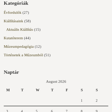
Kategóriák
Évfordulók
(27)
Kiállításaink
(58)
Aktuális Kiállítás
(15)
Kutatóterem
(44)
Múzeumpedagógia
(12)
Történetek a Múzeumból
(51)
Naptár
August 2026
M
T
W
T
F
S
S
1
2
3
4
5
6
7
8
9