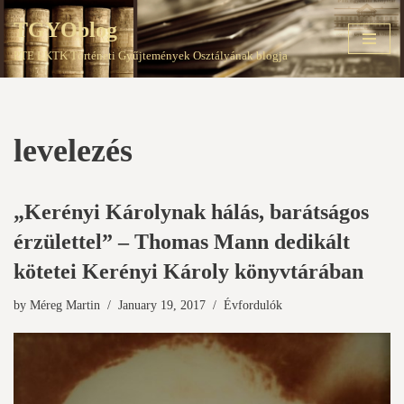
TGYOblog
Skip
PTE EKTK Történeti Gyűjtemények Osztályának blogja
to
content
levelezés
„Kerényi Károlynak hálás, barátságos
érzülettel” – Thomas Mann dedikált
kötetei Kerényi Károly könyvtárában
by
Méreg Martin
January 19, 2017
Évfordulók