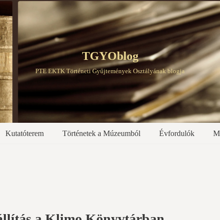
TGYOblog
PTE EKTK Történeti Gyűjtemények Osztályának blogja
Kutatóterem
Történetek a Múzeumból
Évfordulók
M
állítás a Klimo Könyvtárban