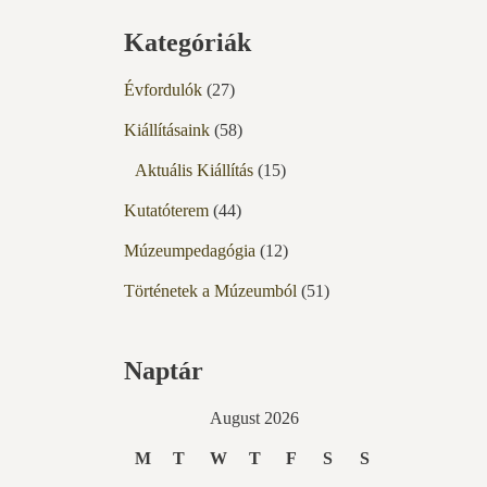
Kategóriák
Évfordulók
(27)
Kiállításaink
(58)
Aktuális Kiállítás
(15)
Kutatóterem
(44)
Múzeumpedagógia
(12)
Történetek a Múzeumból
(51)
Naptár
August 2026
M
T
W
T
F
S
S