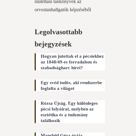
műtéttani tankönyvek az
orvostanhallgatók képzéséből
Legolvasottabb
bejegyzések
Hogyan jutottak el a pécsiekhez
az 1848/49-es forradalom és
szabadságharc hírei?
Egy svéd tudós, aki rendszerbe
foglalta a világot
Rózsa Újság. Egy különleges
pécsi folyóirat, melyben az
esztétika és a tudomány
találkozik
Mansfeld Géza órája