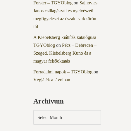
Forster – TGYOblog
on
Sajnovics
János csillagászati és nyelvészeti
megfigyelései az északi sarkkörön
túl
A Klebelsberg-kiállítás katalógusa –
TGYOblog
on
Pécs – Debrecen –
Szeged. Klebelsberg Kuno és a
magyar felsőoktatás
Forradalmi napok – TGYOblog
on
Végjáték a távolban
Archívum