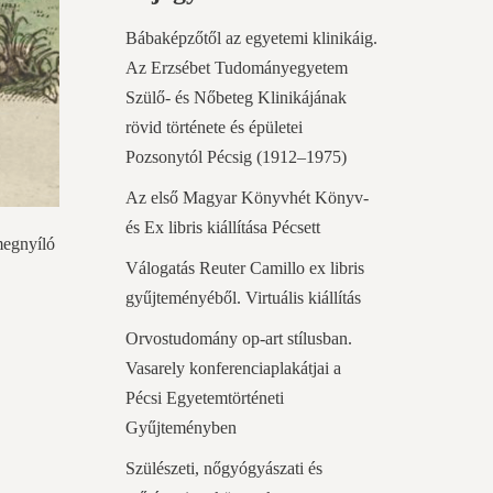
Bábaképzőtől az egyetemi klinikáig.
Az Erzsébet Tudományegyetem
Szülő- és Nőbeteg Klinikájának
rövid története és épületei
Pozsonytól Pécsig (1912–1975)
Az első Magyar Könyvhét Könyv-
és Ex libris kiállítása Pécsett
megnyíló
Válogatás Reuter Camillo ex libris
gyűjteményéből. Virtuális kiállítás
Orvostudomány op-art stílusban.
Vasarely konferenciaplakátjai a
Pécsi Egyetemtörténeti
Gyűjteményben
Szülészeti, nőgyógyászati és