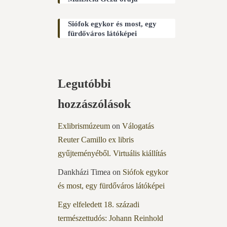
Siófok egykor és most, egy
fürdőváros látóképei
Legutóbbi
hozzászólások
Exlibrismúzeum
on
Válogatás
Reuter Camillo ex libris
gyűjteményéből. Virtuális kiállítás
Dankházi Timea
on
Siófok egykor
és most, egy fürdőváros látóképei
Egy elfeledett 18. századi
természettudós: Johann Reinhold