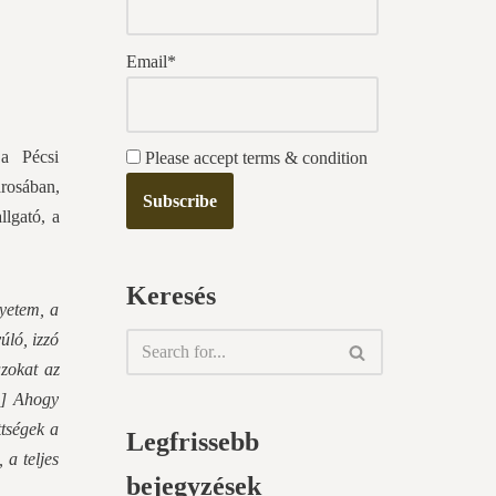
Email*
 a Pécsi
Please accept terms & condition
rosában,
llgató, a
Keresés
gyetem, a
úló, izzó
azokat az
…] Ahogy
ttségek a
Legfrissebb
 a teljes
bejegyzések