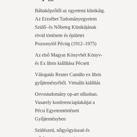
Bábaképzőtől az egyetemi klinikáig.
Az Erzsébet Tudományegyetem
Szülő- és Nőbeteg Klinikájának
rövid története és épületei
Pozsonytól Pécsig (1912–1975)
Az első Magyar Könyvhét Könyv-
és Ex libris kiállítása Pécsett
Válogatás Reuter Camillo ex libris
gyűjteményéből. Virtuális kiállítás
Orvostudomány op-art stílusban.
Vasarely konferenciaplakátjai a
Pécsi Egyetemtörténeti
Gyűjteményben
Szülészeti, nőgyógyászati és