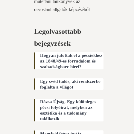
műtéttani tankönyvek az
orvostanhallgatók képzéséből
Legolvasottabb
bejegyzések
Hogyan jutottak el a pécsiekhez
az 1848/49-es forradalom és
szabadságharc hírei?
Egy svéd tudós, aki rendszerbe
foglalta a világot
Rózsa Újság. Egy különleges
pécsi folyóirat, melyben az
esztétika és a tudomány
találkozik
Mansfeld Géza órája