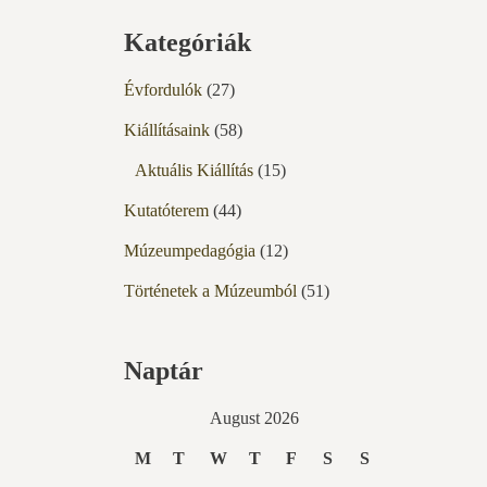
Kategóriák
Évfordulók
(27)
Kiállításaink
(58)
Aktuális Kiállítás
(15)
Kutatóterem
(44)
Múzeumpedagógia
(12)
Történetek a Múzeumból
(51)
Naptár
August 2026
M
T
W
T
F
S
S