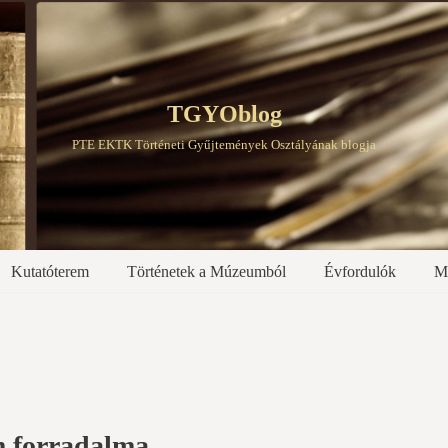
TGYOblog
PTE EKTK Történeti Gyűjtemények Osztályának blogja
Kutatóterem
Történetek a Múzeumból
Évfordulók
M
m forradalma