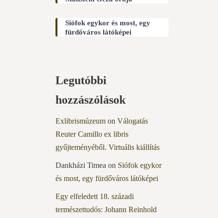
Siófok egykor és most, egy
fürdőváros látóképei
Legutóbbi
hozzászólások
Exlibrismúzeum
on
Válogatás
Reuter Camillo ex libris
gyűjteményéből. Virtuális kiállítás
Dankházi Timea
on
Siófok egykor
és most, egy fürdőváros látóképei
Egy elfeledett 18. századi
természettudós: Johann Reinhold