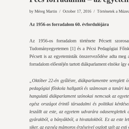
by
Méreg Martin
October 17, 2016
Történetek a Múze
Az 1956-os forradalom 60. évfordulójára
Az 1956-os forradalom története Pécsett szoro
Tudományegyetemen
[1]
és a Pécsi Pedagógiai Főis
Pécsett is az egyetemisták önszerveződése adta meg a
forradalom előestéjén tartott diákparlament elnöke így
„Október 22-én gyűlésre, diákparlamentre sereglett ös
pedagógiai főiskola hallgatói és számosan a tanári ka
hangulatú diákparlament szónokai nemcsak az egyetemi
egész országot érintő társadalmi és politikai kérdé
leszállt az este, az egyetem udvarára odasereglettek 
gyárakból, a bányákból, a hivatalokból. Ez az este let
siker, az egység mámoros érzéseivel oszlott szét az est