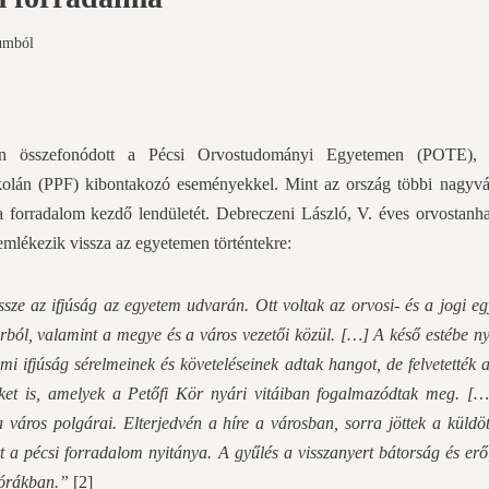
umból
san összefonódott a Pécsi Orvostudományi Egyetemen (POTE),
kolán (PPF) kibontakozó eseményekkel. Mint az ország többi nagyvá
 forradalom kezdő lendületét. Debreczeni László, V. éves orvostanha
 emlékezik vissza az egyetemen történtekre:
sze az ifjúság az egyetem udvarán. Ott voltak az orvosi- és a jogi e
rból, valamint a megye és a város vezetői közül. […] A késő estébe ny
 ifjúság sérelmeinek és követeléseinek adtak hangot, de felvetették 
seket is, amelyek a Petőfi Kör nyári vitáiban fogalmazódtak meg. [
a város polgárai. Elterjedvén a híre a városban, sorra jöttek a küldö
t a pécsi forradalom nyitánya. A gyűlés a visszanyert bátorság és erő,
i órákban.”
[2]