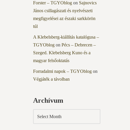
Forster – TGYOblog
on
Sajnovics
János csillagászati és nyelvészeti
megfigyelései az északi sarkkörön
túl
A Klebelsberg-kiállítás katalógusa –
TGYOblog
on
Pécs – Debrecen –
Szeged. Klebelsberg Kuno és a
magyar felsőoktatás
Forradalmi napok – TGYOblog
on
Végjáték a távolban
Archívum