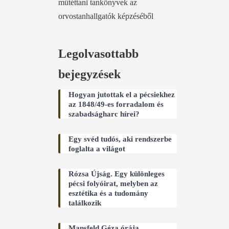
műtéttani tankönyvek az
orvostanhallgatók képzéséből
Legolvasottabb
bejegyzések
Hogyan jutottak el a pécsiekhez
az 1848/49-es forradalom és
szabadságharc hírei?
Egy svéd tudós, aki rendszerbe
foglalta a világot
Rózsa Újság. Egy különleges
pécsi folyóirat, melyben az
esztétika és a tudomány
találkozik
Mansfeld Géza órája