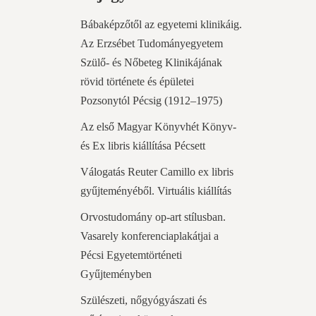
Bábaképzőtől az egyetemi klinikáig.
Az Erzsébet Tudományegyetem
Szülő- és Nőbeteg Klinikájának
rövid története és épületei
Pozsonytól Pécsig (1912–1975)
Az első Magyar Könyvhét Könyv-
és Ex libris kiállítása Pécsett
Válogatás Reuter Camillo ex libris
gyűjteményéből. Virtuális kiállítás
Orvostudomány op-art stílusban.
Vasarely konferenciaplakátjai a
Pécsi Egyetemtörténeti
Gyűjteményben
Szülészeti, nőgyógyászati és