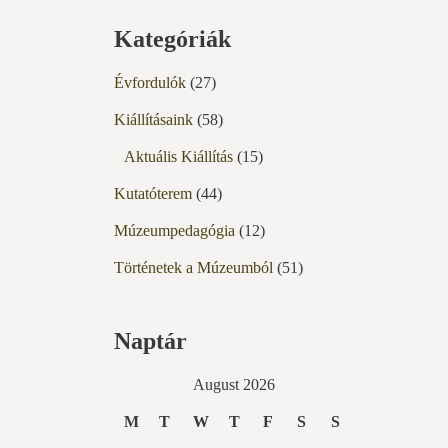
Kategóriák
Évfordulók
(27)
Kiállításaink
(58)
Aktuális Kiállítás
(15)
Kutatóterem
(44)
Múzeumpedagógia
(12)
Történetek a Múzeumból
(51)
Naptár
August 2026
M
T
W
T
F
S
S