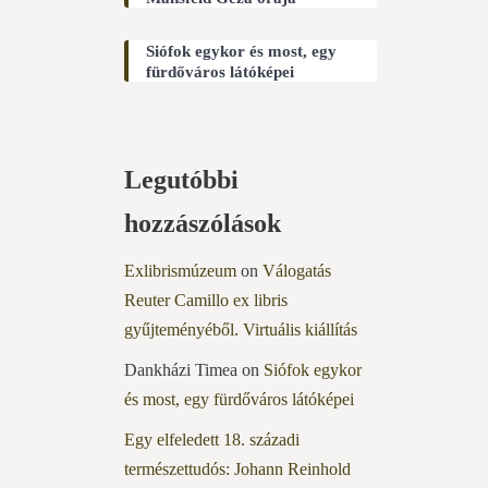
Siófok egykor és most, egy
fürdőváros látóképei
Legutóbbi
hozzászólások
Exlibrismúzeum
on
Válogatás
Reuter Camillo ex libris
gyűjteményéből. Virtuális kiállítás
Dankházi Timea
on
Siófok egykor
és most, egy fürdőváros látóképei
Egy elfeledett 18. századi
természettudós: Johann Reinhold