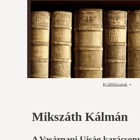
Skip
to
content
Kiállításaink
Mikszáth Kálmán
A Vasárnapi Ujság karácsony