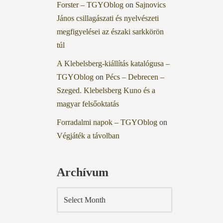
Forster – TGYOblog
on
Sajnovics
János csillagászati és nyelvészeti
megfigyelései az északi sarkkörön
túl
A Klebelsberg-kiállítás katalógusa –
TGYOblog
on
Pécs – Debrecen –
Szeged. Klebelsberg Kuno és a
magyar felsőoktatás
Forradalmi napok – TGYOblog
on
Végjáték a távolban
Archívum