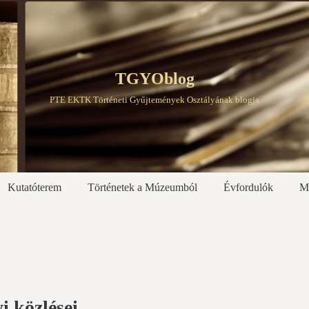
TGYOblog
PTE EKTK Történeti Gyűjtemények Osztályának blogja
Kutatóterem
Történetek a Múzeumból
Évfordulók
M
i közlései