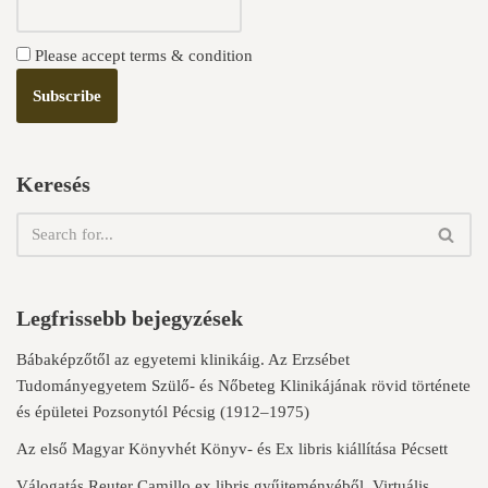
Please accept terms & condition
Keresés
Legfrissebb bejegyzések
Bábaképzőtől az egyetemi klinikáig. Az Erzsébet
Tudományegyetem Szülő- és Nőbeteg Klinikájának rövid története
és épületei Pozsonytól Pécsig (1912–1975)
Az első Magyar Könyvhét Könyv- és Ex libris kiállítása Pécsett
Válogatás Reuter Camillo ex libris gyűjteményéből. Virtuális