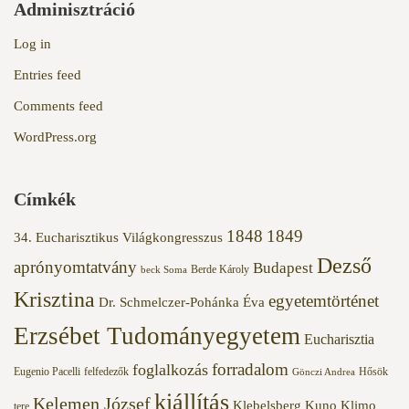
Adminisztráció
Log in
Entries feed
Comments feed
WordPress.org
Címkék
1848
1849
34. Eucharisztikus Világkongresszus
Dezső
aprónyomtatvány
Budapest
Berde Károly
beck Soma
Krisztina
egyetemtörténet
Dr. Schmelczer-Pohánka Éva
Erzsébet Tudományegyetem
Eucharisztia
forradalom
foglalkozás
Eugenio Pacelli
felfedezők
Hősök
Gönczi Andrea
kiállítás
Kelemen József
Klebelsberg Kuno
Klimo
tere