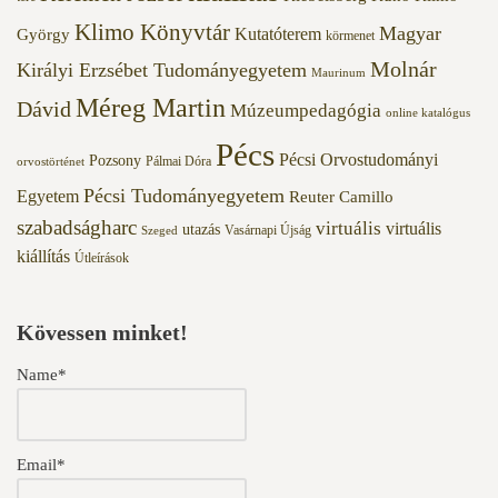
Klimo Könyvtár
Magyar
Kutatóterem
György
körmenet
Molnár
Királyi Erzsébet Tudományegyetem
Maurinum
Méreg Martin
Dávid
Múzeumpedagógia
online katalógus
Pécs
Pécsi Orvostudományi
Pozsony
Pálmai Dóra
orvostörténet
Pécsi Tudományegyetem
Egyetem
Reuter Camillo
szabadságharc
virtuális
virtuális
utazás
Vasárnapi Újság
Szeged
kiállítás
Útleírások
Kövessen minket!
Name*
Email*