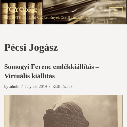
TGYOblog
Skip
PTE EKTK Történeti Gyűjtemények Osztályának blogja
to
content
Pécsi Jogász
Somogyi Ferenc emlékkiállítás –
Virtuális kiállítás
by
admin
July 26, 2019
Kiállításaink