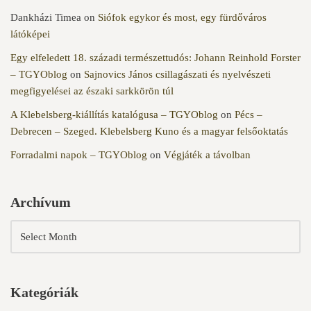
Dankházi Timea
on
Siófok egykor és most, egy fürdőváros
látóképei
Egy elfeledett 18. századi természettudós: Johann Reinhold Forster
– TGYOblog
on
Sajnovics János csillagászati és nyelvészeti
megfigyelései az északi sarkkörön túl
A Klebelsberg-kiállítás katalógusa – TGYOblog
on
Pécs –
Debrecen – Szeged. Klebelsberg Kuno és a magyar felsőoktatás
Forradalmi napok – TGYOblog
on
Végjáték a távolban
Archívum
Kategóriák