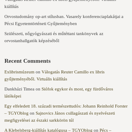
kiállítás
Orvostudomány op-art stílusban. Vasarely konferenciaplakátjai a
Pécsi Egyetemtörténeti Gyűjteményben
Szülészeti, nőgyógyászati és műtéttani tankönyvek az
orvostanhallgatók képzéséből
Recent Comments
Exlibrismúzeum
on
Válogatás Reuter Camillo ex libris
gyűjteményéből. Virtuális kiállítás
Dankházi Timea
on
Siófok egykor és most, egy fürdőváros
látóképei
Egy elfeledett 18. századi természettudós: Johann Reinhold Forster
– TGYOblog
on
Sajnovics János csillagászati és nyelvészeti
megfigyelései az északi sarkkörön túl
A Klebelsberg-kiállítás katalógusa – TGYOblog
on
Pécs –