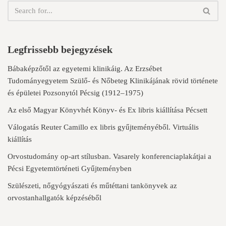
Legfrissebb bejegyzések
Bábaképzőtől az egyetemi klinikáig. Az Erzsébet
Tudományegyetem Szülő- és Nőbeteg Klinikájának rövid története
és épületei Pozsonytól Pécsig (1912–1975)
Az első Magyar Könyvhét Könyv- és Ex libris kiállítása Pécsett
Válogatás Reuter Camillo ex libris gyűjteményéből. Virtuális
kiállítás
Orvostudomány op-art stílusban. Vasarely konferenciaplakátjai a
Pécsi Egyetemtörténeti Gyűjteményben
Szülészeti, nőgyógyászati és műtéttani tankönyvek az
orvostanhallgatók képzéséből