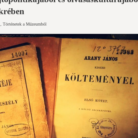
ükrében
m
,
Történetek a Múzeumból