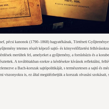
zsef, pécsi kanonok (1790–1868) hagyatékának, Történeti Gyűjtemény
yűjtemény tetemes részét képező sajtó- és könyvelőfizetési felhívásokra
ések merültek fel, amelyeket a gyűjtemény, a forrásbázis és a korabel
észtettek. A továbbiakban ezekre a kérdésekre kívánok reflektálni, felhí
elemezve a Bach-korszak sajtópolitikáját, s természetesen a sajtó és mé
lmi viszonyokra is, ez által megidézhetjük a korszak olvasási szokásait,