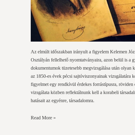
Az elmúlt időszakban irányult a figyelem Kelemen Jó
Osztályán fellelhető nyomtatványaira, azon belül is a g
dokumentumok tüzetesebb megvizsgálása után olyan kérd
az 1850-es évek pécsi sajtóviszonyainak vizsgálatára k
figyelmet egy rendkívül érdekes forrástípusra, röviden 
vizsgálata közben reflektálnunk kell a korabeli társada
hatásait az egyénre, társadalomra.
Read More »