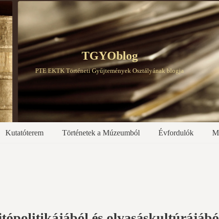
TGYOblog
PTE EKTK Történeti Gyűjtemények Osztályának blogja
Kutatóterem
Történetek a Múzeumból
Évfordulók
M
tópolitikájából és olvasáskultúrájábó