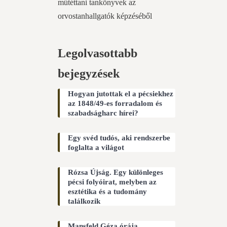
műtéttani tankönyvek az
orvostanhallgatók képzéséből
Legolvasottabb
bejegyzések
Hogyan jutottak el a pécsiekhez
az 1848/49-es forradalom és
szabadságharc hírei?
Egy svéd tudós, aki rendszerbe
foglalta a világot
Rózsa Újság. Egy különleges
pécsi folyóirat, melyben az
esztétika és a tudomány
találkozik
Mansfeld Géza órája