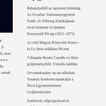
Bábaképzőtől az egyetemi klinikáig.
Az Erzsébet Tudományegyetem
Szülő- és Nőbeteg Klinikájának
rövid története és épületei
Pozsonytól Pécsig (1912–1975)
ek
Az első Magyar Könyvhét Könyv-
. E
és Ex libris kiállítása Pécsett
i, azaz
Válogatás Reuter Camillo ex libris
vva a
gyűjteményéből. Virtuális kiállítás
dia
 s annak
Orvostudomány op-art stílusban.
Vasarely konferenciaplakátjai a
Pécsi Egyetemtörténeti
Gyűjteményben
Szülészeti, nőgyógyászati és