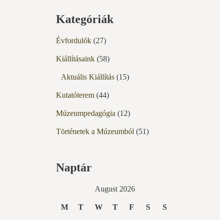
Kategóriák
Évfordulók
(27)
Kiállításaink
(58)
Aktuális Kiállítás
(15)
Kutatóterem
(44)
Múzeumpedagógia
(12)
Történetek a Múzeumból
(51)
Naptár
August 2026
M
T
W
T
F
S
S