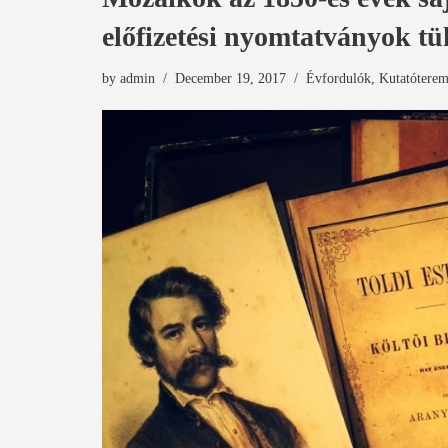
előfizetési nyomtatványok t
by
admin
December 19, 2017
Évfordulók
,
Kutatótere