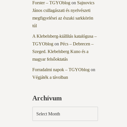
Forster – TGYOblog
on
Sajnovics
János csillagászati és nyelvészeti
megfigyelései az északi sarkkörön
túl
A Klebelsberg-kiállítás katalógusa –
TGYOblog
on
Pécs – Debrecen –
Szeged. Klebelsberg Kuno és a
magyar felsőoktatás
Forradalmi napok – TGYOblog
on
Végjáték a távolban
Archívum