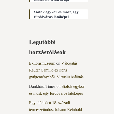
Siófok egykor és most, egy
fürdőváros látóképei
Legutóbbi
hozzászólások
Exlibrismúzeum
on
Válogatás
Reuter Camillo ex libris
gyűjteményéből. Virtuális kiállítás
Dankházi Timea
on
Siófok egykor
és most, egy fürdőváros látóképei
Egy elfeledett 18. századi
természettudós: Johann Reinhold