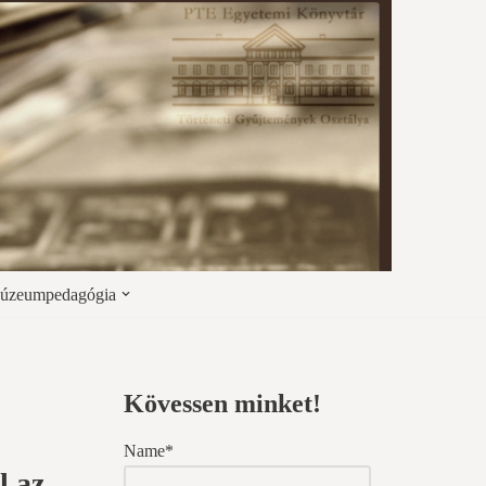
úzeumpedagógia
Kövessen minket!
Name*
l az