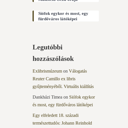
Siófok egykor és most, egy
fürdőváros látóképei
Legutóbbi
hozzászólások
Exlibrismúzeum
on
Válogatás
Reuter Camillo ex libris
gyűjteményéből. Virtuális kiállítás
Dankházi Timea
on
Siófok egykor
és most, egy fürdőváros látóképei
Egy elfeledett 18. századi
természettudós: Johann Reinhold