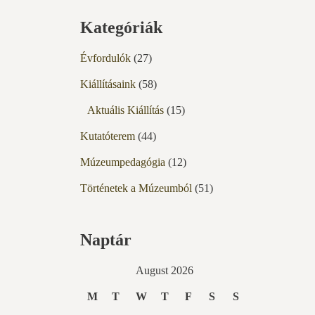
Kategóriák
Évfordulók
(27)
Kiállításaink
(58)
Aktuális Kiállítás
(15)
Kutatóterem
(44)
Múzeumpedagógia
(12)
Történetek a Múzeumból
(51)
Naptár
August 2026
M
T
W
T
F
S
S