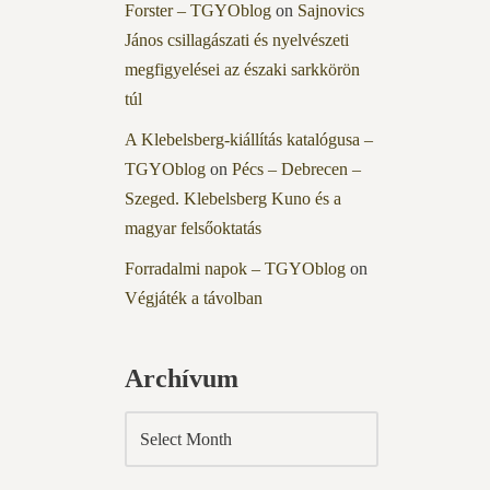
Forster – TGYOblog
on
Sajnovics
János csillagászati és nyelvészeti
megfigyelései az északi sarkkörön
túl
A Klebelsberg-kiállítás katalógusa –
TGYOblog
on
Pécs – Debrecen –
Szeged. Klebelsberg Kuno és a
magyar felsőoktatás
Forradalmi napok – TGYOblog
on
Végjáték a távolban
Archívum