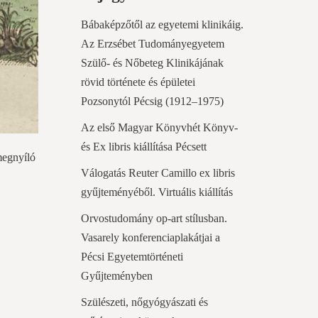
Bábaképzőtől az egyetemi klinikáig.
Az Erzsébet Tudományegyetem
Szülő- és Nőbeteg Klinikájának
rövid története és épületei
Pozsonytól Pécsig (1912–1975)
Az első Magyar Könyvhét Könyv-
és Ex libris kiállítása Pécsett
megnyíló
Válogatás Reuter Camillo ex libris
gyűjteményéből. Virtuális kiállítás
Orvostudomány op-art stílusban.
Vasarely konferenciaplakátjai a
Pécsi Egyetemtörténeti
Gyűjteményben
Szülészeti, nőgyógyászati és