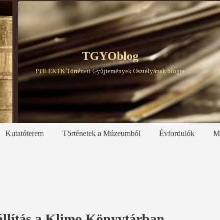
TGYOblog
PTE EKTK Történeti Gyűjtemények Osztályának blogja
Kutatóterem
Történetek a Múzeumból
Évfordulók
M
állítás a Klimo Könyvtárban