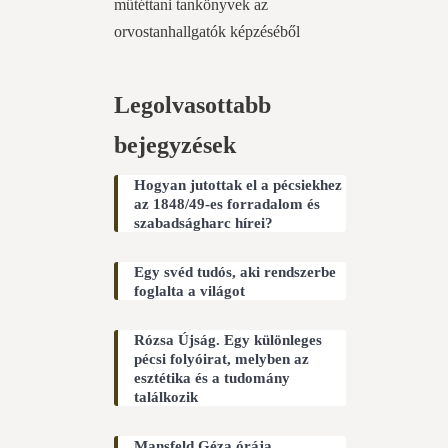
műtéttani tankönyvek az
orvostanhallgatók képzéséből
Legolvasottabb
bejegyzések
Hogyan jutottak el a pécsiekhez
az 1848/49-es forradalom és
szabadságharc hírei?
Egy svéd tudós, aki rendszerbe
foglalta a világot
Rózsa Újság. Egy különleges
pécsi folyóirat, melyben az
esztétika és a tudomány
találkozik
Mansfeld Géza órája