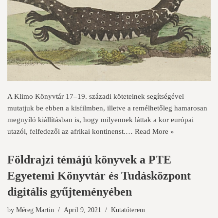
A Klimo Könyvtár 17–19. századi köteteinek segítségével
mutatjuk be ebben a kisfilmben, illetve a remélhetőleg hamarosan
megnyíló kiállításban is, hogy milyennek láttak a kor európai
utazói, felfedezői az afrikai kontinenst.…
Read More »
Földrajzi témájú könyvek a PTE
Egyetemi Könyvtár és Tudásközpont
digitális gyűjteményében
by
Méreg Martin
April 9, 2021
Kutatóterem