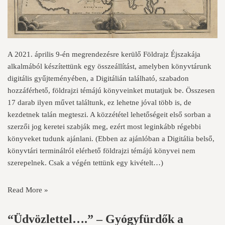
A 2021. április 9-én megrendezésre kerülő Földrajz Éjszakája
alkalmából készítettünk egy összeállítást, amelyben könyvtárunk
digitális gyűjteményében, a
Digitálián
található, szabadon
hozzáférhető, földrajzi témájú könyveinket mutatjuk be. Összesen
17 darab ilyen művet találtunk, ez lehetne jóval több is, de
kezdetnek talán megteszi. A közzététel lehetőségeit első sorban a
szerzői jog keretei szabják meg, ezért most leginkább régebbi
könyveket tudunk ajánlani. (Ebben az ajánlóban a Digitália belső,
könyvtári terminálról elérhető földrajzi témájú könyvei nem
szerepelnek. Csak a végén tettünk egy kivételt…)
Read More »
“Üdvözlettel….” – Gyógyfürdők a