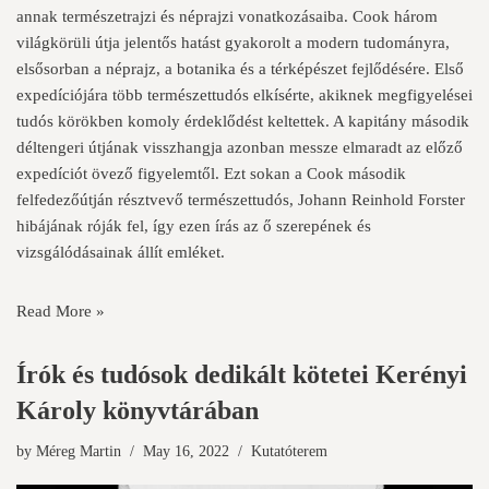
annak természetrajzi és néprajzi vonatkozásaiba. Cook három
világkörüli útja jelentős hatást gyakorolt a modern tudományra,
elsősorban a néprajz, a botanika és a térképészet fejlődésére. Első
expedíciójára több természettudós elkísérte, akiknek megfigyelései
tudós körökben komoly érdeklődést keltettek. A kapitány második
déltengeri útjának visszhangja azonban messze elmaradt az előző
expedíciót övező figyelemtől. Ezt sokan a Cook második
felfedezőútján résztvevő természettudós, Johann Reinhold Forster
hibájának róják fel, így ezen írás az ő szerepének és
vizsgálódásainak állít emléket.
Read More »
Írók és tudósok dedikált kötetei Kerényi
Károly könyvtárában
by
Méreg Martin
May 16, 2022
Kutatóterem