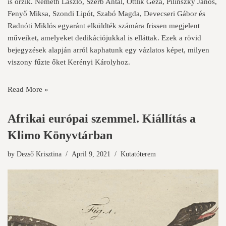
is őrzik. Németh László, Szerb Antal, Ottlik Géza, Pilinszky János,
Fenyő Miksa, Szondi Lipót, Szabó Magda, Devecseri Gábor és
Radnóti Miklós egyaránt elküldték számára frissen megjelent
műveiket, amelyeket dedikációjukkal is elláttak. Ezek a rövid
bejegyzések alapján arról kaphatunk egy vázlatos képet, milyen
viszony fűzte őket Kerényi Károlyhoz.
Read More »
Afrikai európai szemmel. Kiállítás a
Klimo Könyvtárban
by
Dezső Krisztina
April 9, 2021
Kutatóterem