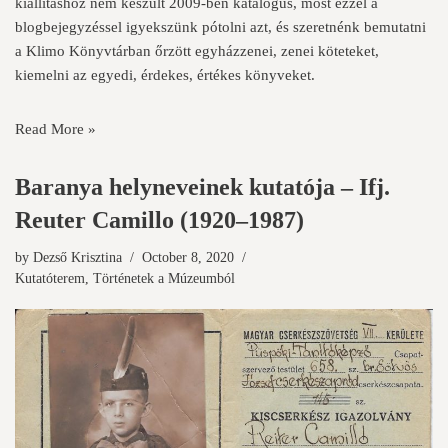
kiállításhoz nem készült 2009-ben katalógus, most ezzel a
blogbejegyzéssel igyekszünk pótolni azt, és szeretnénk bemutatni
a Klimo Könyvtárban őrzött egyházzenei, zenei köteteket,
kiemelni az egyedi, érdekes, értékes könyveket.
Read More »
Baranya helyneveinek kutatója – Ifj.
Reuter Camillo (1920–1987)
by
Dezső Krisztina
October 8, 2020
Kutatóterem
,
Történetek a Múzeumból