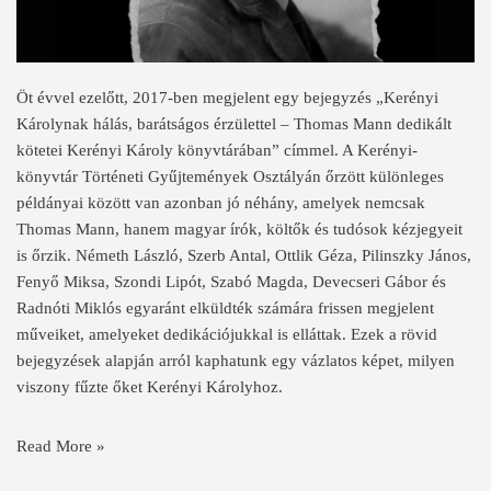
Öt évvel ezelőtt, 2017-ben megjelent egy bejegyzés „Kerényi
Károlynak hálás, barátságos érzülettel – Thomas Mann dedikált
kötetei Kerényi Károly könyvtárában” címmel. A Kerényi-
könyvtár Történeti Gyűjtemények Osztályán őrzött különleges
példányai között van azonban jó néhány, amelyek nemcsak
Thomas Mann, hanem magyar írók, költők és tudósok kézjegyeit
is őrzik. Németh László, Szerb Antal, Ottlik Géza, Pilinszky János,
Fenyő Miksa, Szondi Lipót, Szabó Magda, Devecseri Gábor és
Radnóti Miklós egyaránt elküldték számára frissen megjelent
műveiket, amelyeket dedikációjukkal is elláttak. Ezek a rövid
bejegyzések alapján arról kaphatunk egy vázlatos képet, milyen
viszony fűzte őket Kerényi Károlyhoz.
Read More »