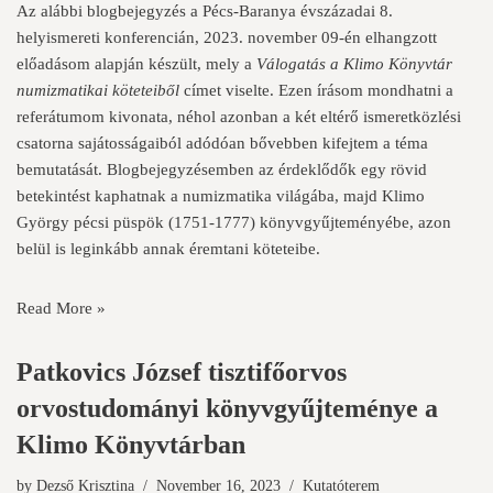
Az alábbi blogbejegyzés a Pécs-Baranya évszázadai 8.
helyismereti konferencián, 2023. november 09-én elhangzott
előadásom alapján készült, mely a
Válogatás a Klimo Könyvtár
numizmatikai köteteiből
címet viselte. Ezen írásom mondhatni a
referátumom kivonata, néhol azonban a két eltérő ismeretközlési
csatorna sajátosságaiból adódóan bővebben kifejtem a téma
bemutatását. Blogbejegyzésemben az érdeklődők egy rövid
betekintést kaphatnak a numizmatika világába, majd Klimo
György pécsi püspök (1751-1777) könyvgyűjteményébe, azon
belül is leginkább annak éremtani köteteibe.
Read More »
Patkovics József tisztifőorvos
orvostudományi könyvgyűjteménye a
Klimo Könyvtárban
by
Dezső Krisztina
November 16, 2023
Kutatóterem