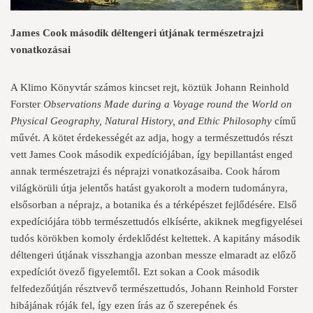
James Cook második déltengeri útjának természetrajzi
vonatkozásai
A Klimo Könyvtár számos kincset rejt, köztük Johann Reinhold
Forster
Observations
Made during a Voyage round the World on
Physical Geography, Natural History, and Ethic Philosophy
című
művét. A kötet érdekességét az adja, hogy a természettudós részt
vett James Cook második expedíciójában, így bepillantást enged
annak természetrajzi és néprajzi vonatkozásaiba. Cook három
világkörüli útja jelentős hatást gyakorolt a modern tudományra,
elsősorban a néprajz, a botanika és a térképészet fejlődésére. Első
expedíciójára több természettudós elkísérte, akiknek megfigyelései
tudós körökben komoly érdeklődést keltettek. A kapitány második
déltengeri útjának visszhangja azonban messze elmaradt az előző
expedíciót övező figyelemtől. Ezt sokan a Cook második
felfedezőútján résztvevő természettudós, Johann Reinhold Forster
hibájának róják fel, így ezen írás az ő szerepének és