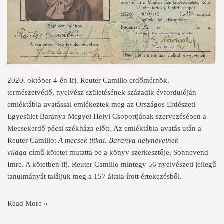
2020. október 4-én Ifj. Reuter Camillo erdőmérnök,
természetvédő, nyelvész születésének századik évfordulóján
emléktábla-avatással emlékeztek meg az Országos Erdészeti
Egyesület Baranya Megyei Helyi Csoportjának szervezésében a
Mecsekerdő pécsi székháza előtt. Az emléktábla-avatás után a
Reuter Camillo:
A mecsek titkai. Baranya helyneveinek
világa
című kötetet mutatta be a könyv szerkesztője, Sonnevend
Imre. A kötetben ifj. Reuter Camillo mintegy 56 nyelvészeti jellegű
tanulmányát találjuk meg a 157 általa írott értekezésből.
Read More »