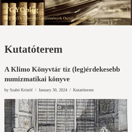
TGYOblog
Skip
PTE EKTK Történeti Gyűjtemények Osztályának blogja
to
content
Kutatóterem
A Klimo Könyvtár tíz (leg)érdekesebb
numizmatikai könyve
by
Szabó Kristóf
January 30, 2024
Kutatóterem