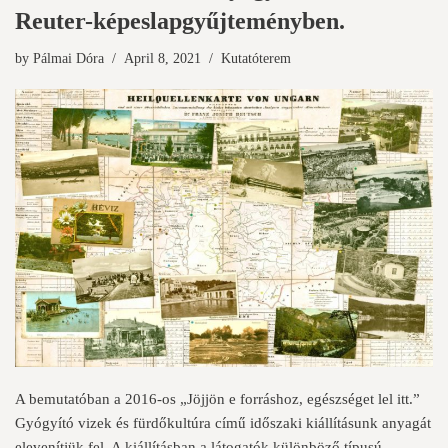
Reuter-képeslapgyűjteményben.
by
Pálmai Dóra
April 8, 2021
Kutatóterem
A bemutatóban a 2016-os „Jöjjön e forráshoz, egészséget lel itt.”
Gyógyító vizek és fürdőkultúra című időszaki kiállításunk anyagát
elevenítjük fel. A kiállításban a látogatók különböző típusú