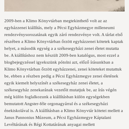
2009-ben a Klimo Könyvtárban megtekinthető volt az az
egyházzenei kiállítás, mely a Pécsi Egyházmegye milleneumi
rendezvénysorozatának egyik záró rendezvénye volt. A tárlat első
részében a Klimo Könyvtárban őrzött egyházzenei kötetek kaptak
helyet, a második egység a a székesegyházi zenei életet mutatta
be. A kiállításhoz nem készült 2009-ben katalógus, most ezzel a
blogbejegyzéssel igyekszünk pótolni azt, előző írásunkban a
Klimo Könyvtárban őrzött egyházzenei, zenei köteteket mutattuk
be, ebben a részben pedig a Pécsi Egyházmegye zenei életének
egyik kiemelt helyszínét a székesegyház zenei életet, a
székesegyház zenekarának vezetőit mutatjuk be, az írás végén
még külön foglalkozunk a kiállításban külön egységekben
bemutatott Angster-féle orgonagyárral és a székesegyházi
énekiskolával is. A kiállításban a Klimo Könyvtár kötetei mellett a
Janus Pannonius Múzeum, a Pécsi Egyházmegye Káptalani
Levéltárának és Régi Kottatárának anyagai mellett