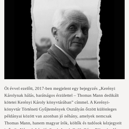
Öt évvel ezelőtt, 2017-ben megjelent egy bejegyzés „Kerényi
Károlynak hálás, barátságos érzülettel – Thomas Mann dedikált
kötetei Kerényi Károly könyvtárában” címmel. A Kerényi-
könyvtár Történeti Gyűjtemények Osztályán őrzött különleges
példányai között van azonban jó néhány, amelyek nemcsak
Thomas Mann, hanem magyar írók, költők és tudósok kézjegyeit