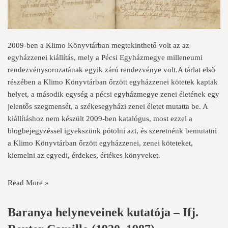
2009-ben a Klimo Könyvtárban megtekinthető volt az az
egyházzenei kiállítás, mely a Pécsi Egyházmegye milleneumi
rendezvénysorozatának egyik záró rendezvénye volt.A tárlat első
részében a Klimo Könyvtárban őrzött egyházzenei kötetek kaptak
helyet, a második egység a pécsi egyházmegye zenei életének egy
jelentős szegmensét, a székesegyházi zenei életet mutatta be. A
kiállításhoz nem készült 2009-ben katalógus, most ezzel a
blogbejegyzéssel igyekszünk pótolni azt, és szeretnénk bemutatni
a Klimo Könyvtárban őrzött egyházzenei, zenei köteteket,
kiemelni az egyedi, érdekes, értékes könyveket.
Read More »
Baranya helyneveinek kutatója – Ifj.