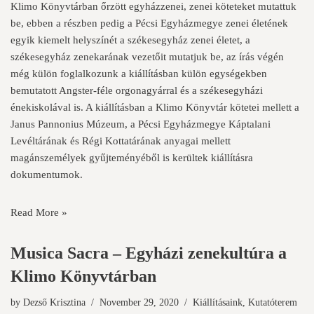
Klimo Könyvtárban őrzött egyházzenei, zenei köteteket mutattuk
be, ebben a részben pedig a Pécsi Egyházmegye zenei életének
egyik kiemelt helyszínét a székesegyház zenei életet, a
székesegyház zenekarának vezetőit mutatjuk be, az írás végén
még külön foglalkozunk a kiállításban külön egységekben
bemutatott Angster-féle orgonagyárral és a székesegyházi
énekiskolával is. A kiállításban a Klimo Könyvtár kötetei mellett a
Janus Pannonius Múzeum, a Pécsi Egyházmegye Káptalani
Levéltárának és Régi Kottatárának anyagai mellett
magánszemélyek gyűjteményéből is kerültek kiállításra
dokumentumok.
Read More »
Musica Sacra – Egyházi zenekultúra a
Klimo Könyvtárban
by
Dezső Krisztina
November 29, 2020
Kiállításaink
,
Kutatóterem