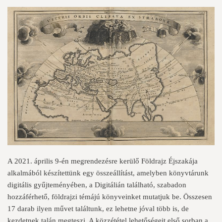
A 2021. április 9-én megrendezésre kerülő Földrajz Éjszakája
alkalmából készítettünk egy összeállítást, amelyben könyvtárunk
digitális gyűjteményében, a
Digitálián
található, szabadon
hozzáférhető, földrajzi témájú könyveinket mutatjuk be. Összesen
17 darab ilyen művet találtunk, ez lehetne jóval több is, de
kezdetnek talán megteszi. A közzététel lehetőségeit első sorban a