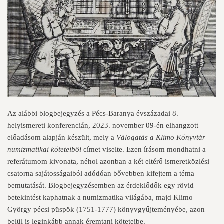
Az alábbi blogbejegyzés a Pécs-Baranya évszázadai 8.
helyismereti konferencián, 2023. november 09-én elhangzott
előadásom alapján készült, mely a
Válogatás a Klimo Könyvtár
numizmatikai köteteiből
címet viselte. Ezen írásom mondhatni a
referátumom kivonata, néhol azonban a két eltérő ismeretközlési
csatorna sajátosságaiból adódóan bővebben kifejtem a téma
bemutatását. Blogbejegyzésemben az érdeklődők egy rövid
betekintést kaphatnak a numizmatika világába, majd Klimo
György pécsi püspök (1751-1777) könyvgyűjteményébe, azon
belül is leginkább annak éremtani köteteibe.