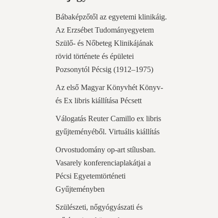
Bábaképzőtől az egyetemi klinikáig.
Az Erzsébet Tudományegyetem
Szülő- és Nőbeteg Klinikájának
rövid története és épületei
Pozsonytól Pécsig (1912–1975)
Az első Magyar Könyvhét Könyv-
és Ex libris kiállítása Pécsett
Válogatás Reuter Camillo ex libris
gyűjteményéből. Virtuális kiállítás
Orvostudomány op-art stílusban.
Vasarely konferenciaplakátjai a
Pécsi Egyetemtörténeti
Gyűjteményben
Szülészeti, nőgyógyászati és