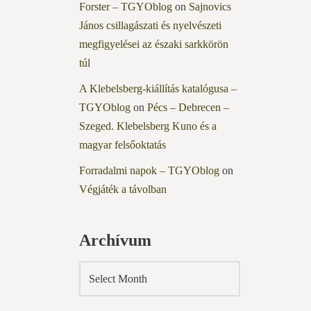
Forster – TGYOblog
on
Sajnovics
János csillagászati és nyelvészeti
megfigyelései az északi sarkkörön
túl
A Klebelsberg-kiállítás katalógusa –
TGYOblog
on
Pécs – Debrecen –
Szeged. Klebelsberg Kuno és a
magyar felsőoktatás
Forradalmi napok – TGYOblog
on
Végjáték a távolban
Archívum