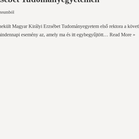
úzeumból
nekült Magyar Királyi Erzsébet Tudományegyetem első rektora a köve
 mindennapi esemény az, amely ma és itt egybegyűjtött…
Read More »