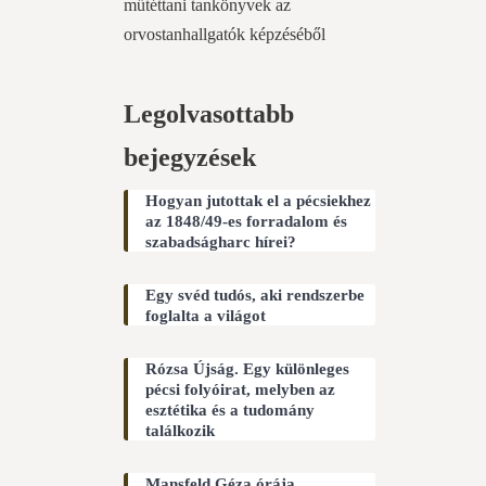
műtéttani tankönyvek az
orvostanhallgatók képzéséből
Legolvasottabb
bejegyzések
Hogyan jutottak el a pécsiekhez
az 1848/49-es forradalom és
szabadságharc hírei?
Egy svéd tudós, aki rendszerbe
foglalta a világot
Rózsa Újság. Egy különleges
pécsi folyóirat, melyben az
esztétika és a tudomány
találkozik
Mansfeld Géza órája