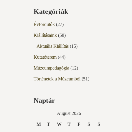
Kategóriák
Évfordulók
(27)
Kiállításaink
(58)
Aktuális Kiállítás
(15)
Kutatóterem
(44)
Múzeumpedagógia
(12)
Történetek a Múzeumból
(51)
Naptár
August 2026
M
T
W
T
F
S
S