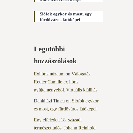
Siófok egykor és most, egy
fürdőváros látóképei
Legutóbbi
hozzászólások
Exlibrismúzeum
on
Válogatás
Reuter Camillo ex libris
gyűjteményéből. Virtuális kiállítás
Dankházi Timea
on
Siófok egykor
és most, egy fürdőváros látóképei
Egy elfeledett 18. századi
természettudós: Johann Reinhold