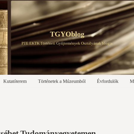
TGYOblog
PTE EKTK Történeti Gyűjtemények Osztályának blogja
Kutatóterem
Történetek a Múzeumból
Évfordulók
M
rzsébet Tudományegyetemen