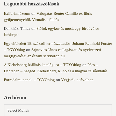
Legutóbbi hozzászólások
Exlibrismúzeum
on
Válogatás Reuter Camillo ex libris
gyűjteményéből. Virtuális kiállítás
Dankházi Timea
on
Siófok egykor és most, egy fürdőváros
látóképei
Egy elfeledett 18. századi természettudós: Johann Reinhold Forster
– TGYOblog
on
Sajnovics János csillagászati és nyelvészeti
megfigyelései az északi sarkkörön túl
A Klebelsberg-kiállítás katalógusa – TGYOblog
on
Pécs –
Debrecen – Szeged. Klebelsberg Kuno és a magyar felsőoktatás
Forradalmi napok – TGYOblog
on
Végjáték a távolban
Archívum