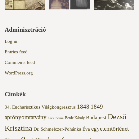
Adminisztráció
Log in
Entries feed
Comments feed
WordPress.org
Címkék
1848
1849
34. Eucharisztikus Világkongresszus
Dezső
aprónyomtatvány
Budapest
Berde Károly
beck Soma
Krisztina
egyetemtörténet
Dr. Schmelczer-Pohánka Éva