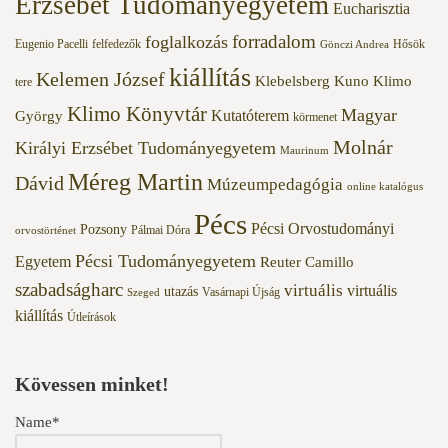
Erzsébet Tudományegyetem
Eucharisztia
forradalom
foglalkozás
Eugenio Pacelli
felfedezők
Hősök
Gönczi Andrea
kiállítás
Kelemen József
Klebelsberg Kuno
Klimo
tere
Klimo Könyvtár
Magyar
Kutatóterem
György
körmenet
Molnár
Királyi Erzsébet Tudományegyetem
Maurinum
Méreg Martin
Dávid
Múzeumpedagógia
online katalógus
Pécs
Pécsi Orvostudományi
Pozsony
Pálmai Dóra
orvostörténet
Pécsi Tudományegyetem
Egyetem
Reuter Camillo
szabadságharc
virtuális
virtuális
utazás
Vasárnapi Újság
Szeged
kiállítás
Útleírások
Kövessen minket!
Name*