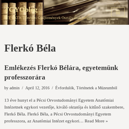
TGYOblog
Skip
PTE EKTK Történeti Gyűjtemények Osztályának blogja
to
content
Flerkó Béla
Emlékezés Flerkó Bélára, egyetemünk
professzorára
by
admin
April 12, 2016
Évfordulók
,
Történetek a Múzeumból
13 éve hunyt el a Pécsi Orvostudományi Egyetem Anatómiai
Intézetnek egykori vezetője, kiváló oktatója és kitűnő szakembere,
Flerkó Béla. Flerkó Béla, a Pécsi Orvostudományi Egyetem
professzora, az Anatómiai Intézet egykori…
Read More »