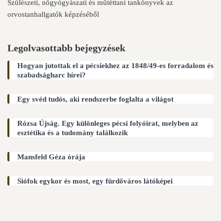
Szülészeti, nőgyógyászati és műtéttani tankönyvek az
orvostanhallgatók képzéséből
Legolvasottabb bejegyzések
Hogyan jutottak el a pécsiekhez az 1848/49-es forradalom és
szabadságharc hírei?
Egy svéd tudós, aki rendszerbe foglalta a világot
Rózsa Újság. Egy különleges pécsi folyóirat, melyben az
esztétika és a tudomány találkozik
Mansfeld Géza órája
Siófok egykor és most, egy fürdőváros látóképei