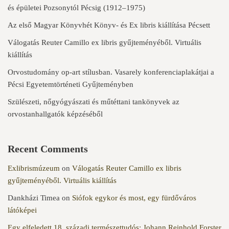
és épületei Pozsonytól Pécsig (1912–1975)
Az első Magyar Könyvhét Könyv- és Ex libris kiállítása Pécsett
Válogatás Reuter Camillo ex libris gyűjteményéből. Virtuális
kiállítás
Orvostudomány op-art stílusban. Vasarely konferenciaplakátjai a
Pécsi Egyetemtörténeti Gyűjteményben
Szülészeti, nőgyógyászati és műtéttani tankönyvek az
orvostanhallgatók képzéséből
Recent Comments
Exlibrismúzeum
on
Válogatás Reuter Camillo ex libris
gyűjteményéből. Virtuális kiállítás
Dankházi Timea
on
Siófok egykor és most, egy fürdőváros
látóképei
Egy elfeledett 18. századi természettudós: Johann Reinhold Forster