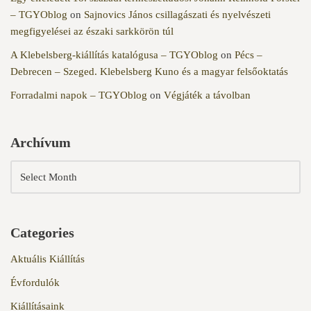
– TGYOblog
on
Sajnovics János csillagászati és nyelvészeti
megfigyelései az északi sarkkörön túl
A Klebelsberg-kiállítás katalógusa – TGYOblog
on
Pécs –
Debrecen – Szeged. Klebelsberg Kuno és a magyar felsőoktatás
Forradalmi napok – TGYOblog
on
Végjáték a távolban
Archívum
Categories
Aktuális Kiállítás
Évfordulók
Kiállításaink