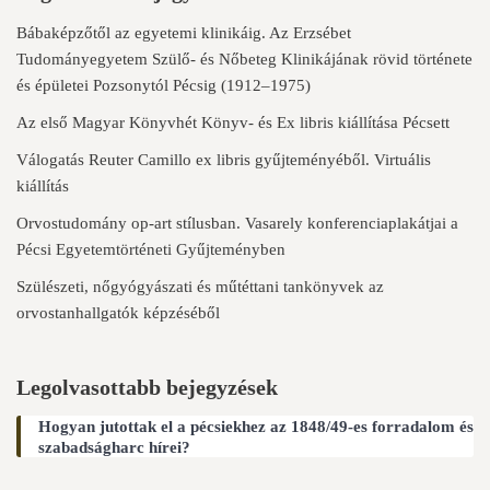
Bábaképzőtől az egyetemi klinikáig. Az Erzsébet
Tudományegyetem Szülő- és Nőbeteg Klinikájának rövid története
és épületei Pozsonytól Pécsig (1912–1975)
Az első Magyar Könyvhét Könyv- és Ex libris kiállítása Pécsett
Válogatás Reuter Camillo ex libris gyűjteményéből. Virtuális
kiállítás
Orvostudomány op-art stílusban. Vasarely konferenciaplakátjai a
Pécsi Egyetemtörténeti Gyűjteményben
Szülészeti, nőgyógyászati és műtéttani tankönyvek az
orvostanhallgatók képzéséből
Legolvasottabb bejegyzések
Hogyan jutottak el a pécsiekhez az 1848/49-es forradalom és
szabadságharc hírei?