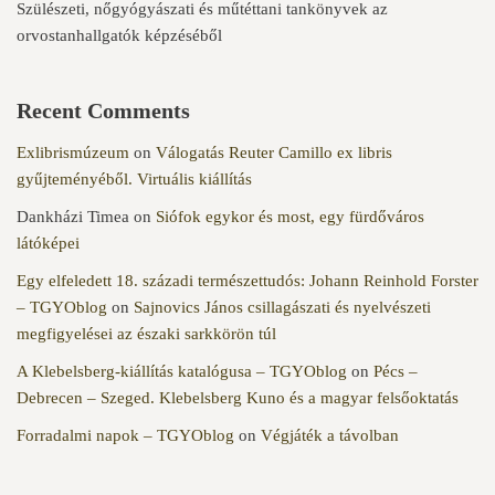
Szülészeti, nőgyógyászati és műtéttani tankönyvek az
orvostanhallgatók képzéséből
Recent Comments
Exlibrismúzeum
on
Válogatás Reuter Camillo ex libris
gyűjteményéből. Virtuális kiállítás
Dankházi Timea
on
Siófok egykor és most, egy fürdőváros
látóképei
Egy elfeledett 18. századi természettudós: Johann Reinhold Forster
– TGYOblog
on
Sajnovics János csillagászati és nyelvészeti
megfigyelései az északi sarkkörön túl
A Klebelsberg-kiállítás katalógusa – TGYOblog
on
Pécs –
Debrecen – Szeged. Klebelsberg Kuno és a magyar felsőoktatás
Forradalmi napok – TGYOblog
on
Végjáték a távolban