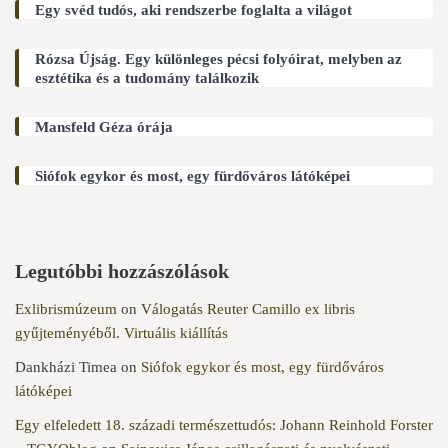
Egy svéd tudós, aki rendszerbe foglalta a világot
Rózsa Újság. Egy különleges pécsi folyóirat, melyben az
esztétika és a tudomány találkozik
Mansfeld Géza órája
Siófok egykor és most, egy fürdőváros látóképei
Legutóbbi hozzászólások
Exlibrismúzeum
on
Válogatás Reuter Camillo ex libris
gyűjteményéből. Virtuális kiállítás
Dankházi Timea
on
Siófok egykor és most, egy fürdőváros
látóképei
Egy elfeledett 18. századi természettudós: Johann Reinhold Forster