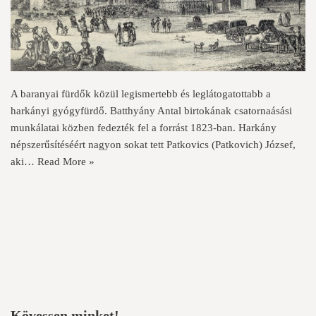
A baranyai fürdők közül legismertebb és leglátogatottabb a
harkányi gyógyfürdő. Batthyány Antal birtokának csatornaásási
munkálatai közben fedezték fel a forrást 1823-ban. Harkány
népszerűsítéséért nagyon sokat tett Patkovics (Patkovich) József,
aki…
Read More »
Kövessen minket!