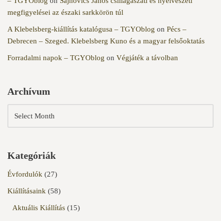
– TGYOblog
on
Sajnovics János csillagászati és nyelvészeti
megfigyelései az északi sarkkörön túl
A Klebelsberg-kiállítás katalógusa – TGYOblog
on
Pécs –
Debrecen – Szeged. Klebelsberg Kuno és a magyar felsőoktatás
Forradalmi napok – TGYOblog
on
Végjáték a távolban
Archívum
Kategóriák
Évfordulók
(27)
Kiállításaink
(58)
Aktuális Kiállítás
(15)