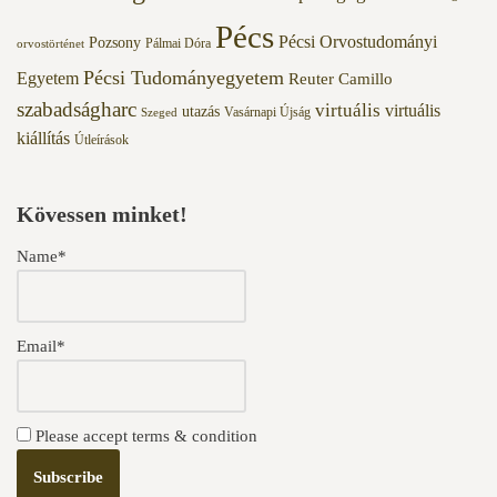
Pécs
Pécsi Orvostudományi
Pozsony
Pálmai Dóra
orvostörténet
Pécsi Tudományegyetem
Egyetem
Reuter Camillo
szabadságharc
virtuális
virtuális
utazás
Vasárnapi Újság
Szeged
kiállítás
Útleírások
Kövessen minket!
Name*
Email*
Please accept terms & condition