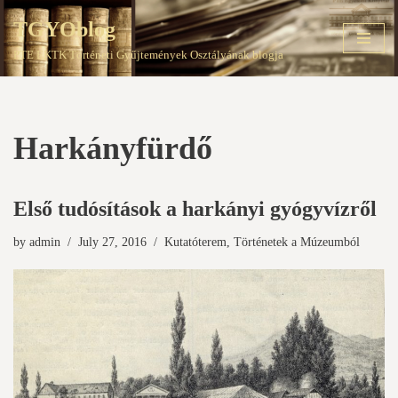
TGYOblog
Skip
PTE EKTK Történeti Gyűjtemények Osztályának blogja
to
content
Harkányfürdő
Első tudósítások a harkányi gyógyvízről
by
admin
July 27, 2016
Kutatóterem
,
Történetek a Múzeumból