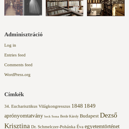
Adminisztráció
Log in
Entries feed
Comments feed
WordPress.org
Címkék
1848
1849
34. Eucharisztikus Világkongresszus
Dezső
aprónyomtatvány
Budapest
Berde Károly
beck Soma
Krisztina
egyetemtörténet
Dr. Schmelczer-Pohánka Éva