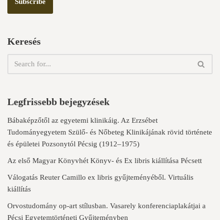
Keresés
Legfrissebb bejegyzések
Bábaképzőtől az egyetemi klinikáig. Az Erzsébet
Tudományegyetem Szülő- és Nőbeteg Klinikájának rövid története
és épületei Pozsonytól Pécsig (1912–1975)
Az első Magyar Könyvhét Könyv- és Ex libris kiállítása Pécsett
Válogatás Reuter Camillo ex libris gyűjteményéből. Virtuális
kiállítás
Orvostudomány op-art stílusban. Vasarely konferenciaplakátjai a
Pécsi Egyetemtörténeti Gyűjteményben