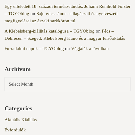
Egy elfeledett 18. századi természettudós: Johann Reinhold Forster
– TGYOblog
on
Sajnovics János csillagászati és nyelvészeti
megfigyelései az északi sarkkörön túl
A Klebelsberg-kiállítás katalógusa – TGYOblog
on
Pécs –
Debrecen – Szeged. Klebelsberg Kuno és a magyar felsőoktatás
Forradalmi napok – TGYOblog
on
Végjáték a távolban
Archívum
Categories
Aktuális Kiállítás
Évfordulók