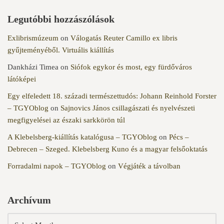
Legutóbbi hozzászólások
Exlibrismúzeum
on
Válogatás Reuter Camillo ex libris
gyűjteményéből. Virtuális kiállítás
Dankházi Timea
on
Siófok egykor és most, egy fürdőváros
látóképei
Egy elfeledett 18. századi természettudós: Johann Reinhold Forster
– TGYOblog
on
Sajnovics János csillagászati és nyelvészeti
megfigyelései az északi sarkkörön túl
A Klebelsberg-kiállítás katalógusa – TGYOblog
on
Pécs –
Debrecen – Szeged. Klebelsberg Kuno és a magyar felsőoktatás
Forradalmi napok – TGYOblog
on
Végjáték a távolban
Archívum