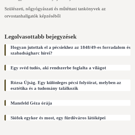
Szülészeti, nőgyógyászati és műtéttani tankönyvek az
orvostanhallgatók képzéséből
Legolvasottabb bejegyzések
Hogyan jutottak el a pécsiekhez az 1848/49-es forradalom és
szabadságharc hírei?
Egy svéd tudós, aki rendszerbe foglalta a világot
Rózsa Újság. Egy különleges pécsi folyóirat, melyben az
esztétika és a tudomány találkozik
Mansfeld Géza órája
Siófok egykor és most, egy fürdőváros látóképei