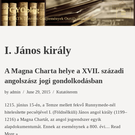
TGYOblog
Skip
PTE EKTK Történeti Gyűjtemények Osztályának blogja
to
content
I. János király
A Magna Charta helye a XVII. századi
angolszász jogi gondolkodásban
by
admin
June 29, 2015
Kutatóterem
1215. június 15-én, a Temze mellett fekvő Runnymede-nél
hitelesítette pecsétjével I. (Földnélküli) János angol király (1199–
1216) a Magna Chartát, az angol jogrendszer egyik
alapdokumentumát. Ennek az eseménynek a 800. évi…
Read
More »