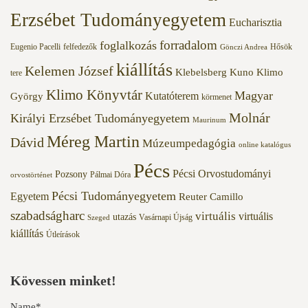
Erzsébet Tudományegyetem
Eucharisztia
forradalom
foglalkozás
Eugenio Pacelli
felfedezők
Hősök
Gönczi Andrea
kiállítás
Kelemen József
Klebelsberg Kuno
Klimo
tere
Klimo Könyvtár
Magyar
Kutatóterem
György
körmenet
Molnár
Királyi Erzsébet Tudományegyetem
Maurinum
Méreg Martin
Dávid
Múzeumpedagógia
online katalógus
Pécs
Pécsi Orvostudományi
Pozsony
Pálmai Dóra
orvostörténet
Pécsi Tudományegyetem
Egyetem
Reuter Camillo
szabadságharc
virtuális
virtuális
utazás
Vasárnapi Újság
Szeged
kiállítás
Útleírások
Kövessen minket!
Name*