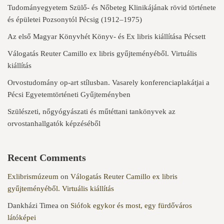
Tudományegyetem Szülő- és Nőbeteg Klinikájának rövid története
és épületei Pozsonytól Pécsig (1912–1975)
Az első Magyar Könyvhét Könyv- és Ex libris kiállítása Pécsett
Válogatás Reuter Camillo ex libris gyűjteményéből. Virtuális
kiállítás
Orvostudomány op-art stílusban. Vasarely konferenciaplakátjai a
Pécsi Egyetemtörténeti Gyűjteményben
Szülészeti, nőgyógyászati és műtéttani tankönyvek az
orvostanhallgatók képzéséből
Recent Comments
Exlibrismúzeum
on
Válogatás Reuter Camillo ex libris
gyűjteményéből. Virtuális kiállítás
Dankházi Timea
on
Siófok egykor és most, egy fürdőváros
látóképei