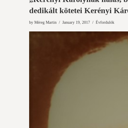
dedikált kötetei Kerényi Ká
by
Méreg Martin
January 19, 2017
Évfordulók