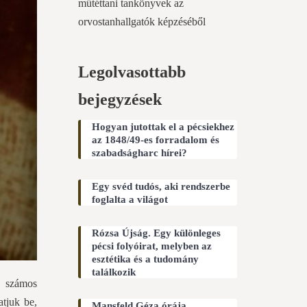
műtéttani tankönyvek az
orvostanhallgatók képzéséből
Legolvasottabb
bejegyzések
Hogyan jutottak el a pécsiekhez
az 1848/49-es forradalom és
szabadságharc hírei?
Egy svéd tudós, aki rendszerbe
foglalta a világot
Rózsa Újság. Egy különleges
pécsi folyóirat, melyben az
esztétika és a tudomány
találkozik
m számos
atjuk be,
Mansfeld Géza órája