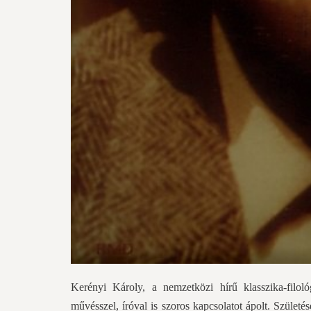
Kerényi Károly, a nemzetközi hírű klasszika-filo
művésszel, íróval is szoros kapcsolatot ápolt. Szület