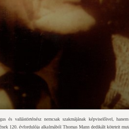
lógus és vallástörténész nemcsak szakmájának képviselőivel, hane
ésének 120. évfordulója alkalmából Thomas Mann dedikált köteteit mut