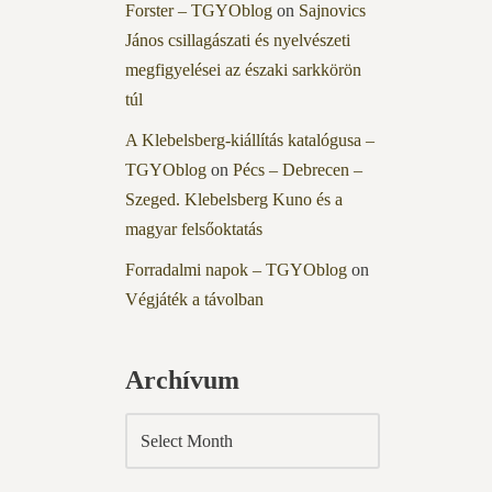
Forster – TGYOblog
on
Sajnovics
János csillagászati és nyelvészeti
megfigyelései az északi sarkkörön
túl
A Klebelsberg-kiállítás katalógusa –
TGYOblog
on
Pécs – Debrecen –
Szeged. Klebelsberg Kuno és a
magyar felsőoktatás
Forradalmi napok – TGYOblog
on
Végjáték a távolban
Archívum