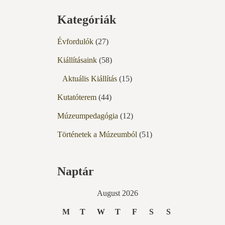
Kategóriák
Évfordulók
(27)
Kiállításaink
(58)
Aktuális Kiállítás
(15)
Kutatóterem
(44)
Múzeumpedagógia
(12)
Történetek a Múzeumból
(51)
Naptár
August 2026
M
T
W
T
F
S
S