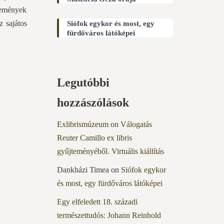
temények
z sajátos
Siófok egykor és most, egy
fürdőváros látóképei
Legutóbbi
hozzászólások
Exlibrismúzeum
on
Válogatás
Reuter Camillo ex libris
gyűjteményéből. Virtuális kiállítás
Dankházi Timea
on
Siófok egykor
és most, egy fürdőváros látóképei
Egy elfeledett 18. századi
természettudós: Johann Reinhold