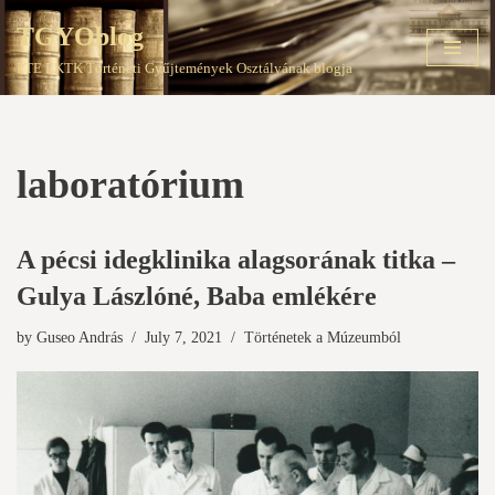
TGYOblog
Skip
PTE EKTK Történeti Gyűjtemények Osztályának blogja
to
content
laboratórium
A pécsi idegklinika alagsorának titka –
Gulya Lászlóné, Baba emlékére
by
Guseo András
July 7, 2021
Történetek a Múzeumból