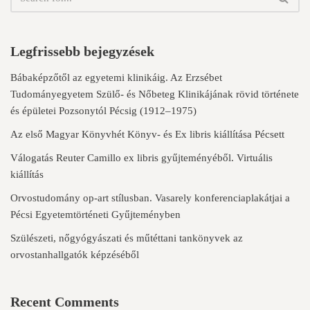
Legfrissebb bejegyzések
Bábaképzőtől az egyetemi klinikáig. Az Erzsébet
Tudományegyetem Szülő- és Nőbeteg Klinikájának rövid története
és épületei Pozsonytól Pécsig (1912–1975)
Az első Magyar Könyvhét Könyv- és Ex libris kiállítása Pécsett
Válogatás Reuter Camillo ex libris gyűjteményéből. Virtuális
kiállítás
Orvostudomány op-art stílusban. Vasarely konferenciaplakátjai a
Pécsi Egyetemtörténeti Gyűjteményben
Szülészeti, nőgyógyászati és műtéttani tankönyvek az
orvostanhallgatók képzéséből
Recent Comments