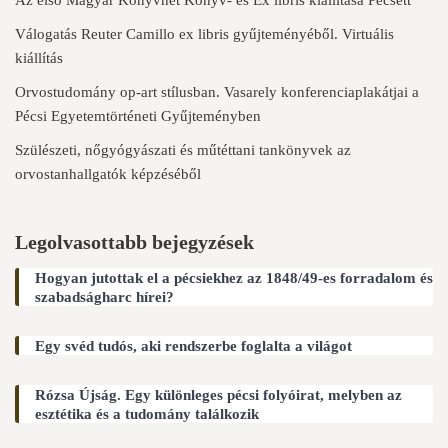
Válogatás Reuter Camillo ex libris gyűjteményéből. Virtuális
kiállítás
Orvostudomány op-art stílusban. Vasarely konferenciaplakátjai a
Pécsi Egyetemtörténeti Gyűjteményben
Szülészeti, nőgyógyászati és műtéttani tankönyvek az
orvostanhallgatók képzéséből
Legolvasottabb bejegyzések
Hogyan jutottak el a pécsiekhez az 1848/49-es forradalom és
szabadságharc hírei?
Egy svéd tudós, aki rendszerbe foglalta a világot
Rózsa Újság. Egy különleges pécsi folyóirat, melyben az
esztétika és a tudomány találkozik