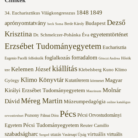
1848
1849
34. Eucharisztikus Világkongresszus
Dezső
aprónyomtatvány
Budapest
Berde Károly
beck Soma
Krisztina
egyetemtörténet
Dr. Schmelczer-Pohánka Éva
Erzsébet Tudományegyetem
Eucharisztia
forradalom
foglalkozás
Eugenio Pacelli
felfedezők
Hősök
Gönczi Andrea
kiállítás
Kelemen József
Klebelsberg Kuno
Klimo
tere
Klimo Könyvtár
Magyar
Kutatóterem
György
körmenet
Molnár
Királyi Erzsébet Tudományegyetem
Maurinum
Méreg Martin
Dávid
Múzeumpedagógia
online katalógus
Pécs
Pécsi Orvostudományi
Pozsony
Pálmai Dóra
orvostörténet
Pécsi Tudományegyetem
Egyetem
Reuter Camillo
szabadságharc
virtuális
virtuális
utazás
Vasárnapi Újság
Szeged