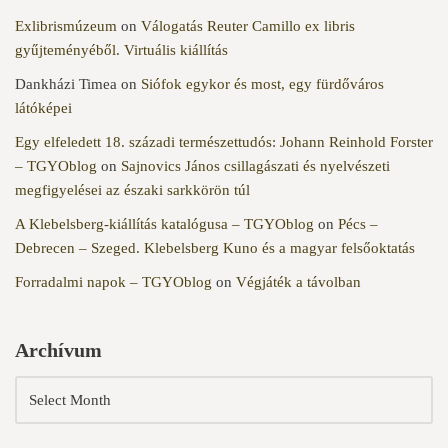
Exlibrismúzeum
on
Válogatás Reuter Camillo ex libris
gyűjteményéből. Virtuális kiállítás
Dankházi Timea
on
Siófok egykor és most, egy fürdőváros
látóképei
Egy elfeledett 18. századi természettudós: Johann Reinhold Forster
– TGYOblog
on
Sajnovics János csillagászati és nyelvészeti
megfigyelései az északi sarkkörön túl
A Klebelsberg-kiállítás katalógusa – TGYOblog
on
Pécs –
Debrecen – Szeged. Klebelsberg Kuno és a magyar felsőoktatás
Forradalmi napok – TGYOblog
on
Végjáték a távolban
Archívum