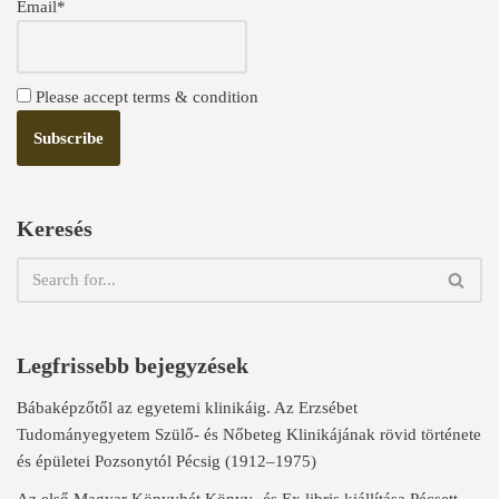
Email*
Please accept terms & condition
Keresés
Legfrissebb bejegyzések
Bábaképzőtől az egyetemi klinikáig. Az Erzsébet
Tudományegyetem Szülő- és Nőbeteg Klinikájának rövid története
és épületei Pozsonytól Pécsig (1912–1975)
Az első Magyar Könyvhét Könyv- és Ex libris kiállítása Pécsett