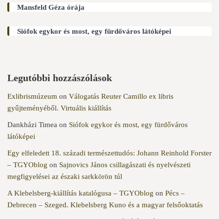
Mansfeld Géza órája
Siófok egykor és most, egy fürdőváros látóképei
Legutóbbi hozzászólások
Exlibrismúzeum
on
Válogatás Reuter Camillo ex libris
gyűjteményéből. Virtuális kiállítás
Dankházi Timea
on
Siófok egykor és most, egy fürdőváros
látóképei
Egy elfeledett 18. századi természettudós: Johann Reinhold Forster
– TGYOblog
on
Sajnovics János csillagászati és nyelvészeti
megfigyelései az északi sarkkörön túl
A Klebelsberg-kiállítás katalógusa – TGYOblog
on
Pécs –
Debrecen – Szeged. Klebelsberg Kuno és a magyar felsőoktatás