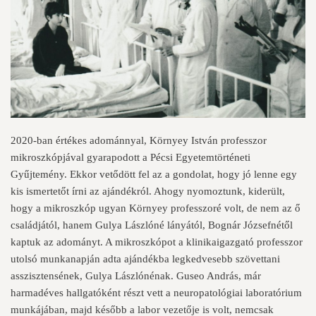
2020-ban értékes adománnyal, Környey István professzor
mikroszkópjával gyarapodott a Pécsi Egyetemtörténeti
Gyűjtemény. Ekkor vetődött fel az a gondolat, hogy jó lenne egy
kis ismertetőt írni az ajándékról. Ahogy nyomoztunk, kiderült,
hogy a mikroszkóp ugyan Környey professzoré volt, de nem az ő
családjától, hanem Gulya Lászlóné lányától, Bognár Józsefnétől
kaptuk az adományt. A mikroszkópot a klinikaigazgató professzor
utolsó munkanapján adta ajándékba legkedvesebb szövettani
asszisztensének, Gulya Lászlónénak. Guseo András, már
harmadéves hallgatóként részt vett a neuropatológiai laboratórium
munkájában, majd később a labor vezetője is volt, nemcsak