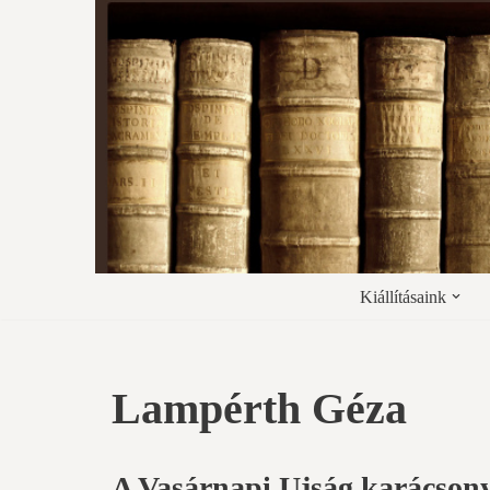
Skip
to
content
Kiállításaink
Lampérth Géza
A Vasárnapi Ujság karácsony