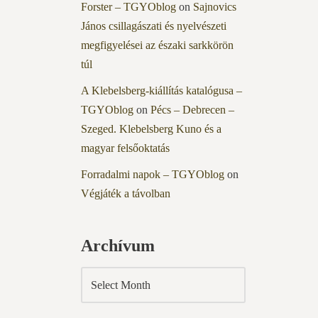
Forster – TGYOblog
on
Sajnovics
János csillagászati és nyelvészeti
megfigyelései az északi sarkkörön
túl
A Klebelsberg-kiállítás katalógusa –
TGYOblog
on
Pécs – Debrecen –
Szeged. Klebelsberg Kuno és a
magyar felsőoktatás
Forradalmi napok – TGYOblog
on
Végjáték a távolban
Archívum