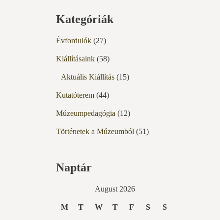
Kategóriák
Évfordulók
(27)
Kiállításaink
(58)
Aktuális Kiállítás
(15)
Kutatóterem
(44)
Múzeumpedagógia
(12)
Történetek a Múzeumból
(51)
Naptár
August 2026
M
T
W
T
F
S
S