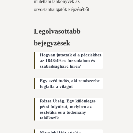
műtéttani tankönyvek az
orvostanhallgatók képzéséből
Legolvasottabb
bejegyzések
Hogyan jutottak el a pécsiekhez
az 1848/49-es forradalom és
szabadságharc hírei?
Egy svéd tudós, aki rendszerbe
foglalta a világot
Rózsa Újság. Egy különleges
pécsi folyóirat, melyben az
esztétika és a tudomány
találkozik
Mansfeld Géza órája