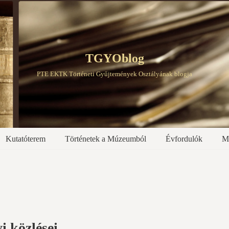
TGYOblog
PTE EKTK Történeti Gyűjtemények Osztályának blogja
Kutatóterem
Történetek a Múzeumból
Évfordulók
M
i közlései