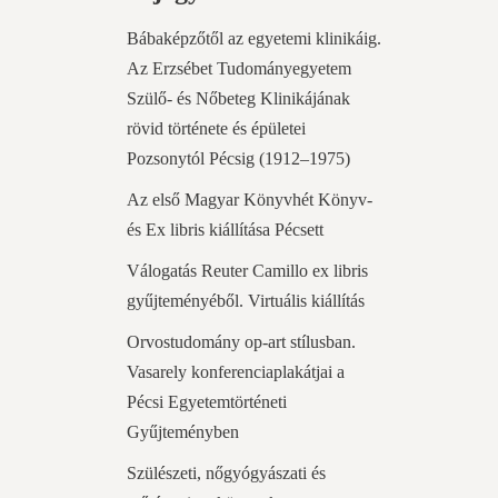
Bábaképzőtől az egyetemi klinikáig.
Az Erzsébet Tudományegyetem
Szülő- és Nőbeteg Klinikájának
rövid története és épületei
Pozsonytól Pécsig (1912–1975)
Az első Magyar Könyvhét Könyv-
és Ex libris kiállítása Pécsett
Válogatás Reuter Camillo ex libris
gyűjteményéből. Virtuális kiállítás
Orvostudomány op-art stílusban.
Vasarely konferenciaplakátjai a
Pécsi Egyetemtörténeti
Gyűjteményben
Szülészeti, nőgyógyászati és