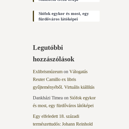
Siófok egykor és most, egy
fürdőváros látóképei
Legutóbbi
hozzászólások
Exlibrismúzeum
on
Válogatás
Reuter Camillo ex libris
gyűjteményéből. Virtuális kiállítás
Dankházi Timea
on
Siófok egykor
és most, egy fürdőváros látóképei
Egy elfeledett 18. századi
természettudós: Johann Reinhold