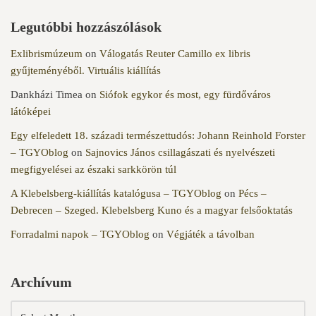
Legutóbbi hozzászólások
Exlibrismúzeum
on
Válogatás Reuter Camillo ex libris
gyűjteményéből. Virtuális kiállítás
Dankházi Timea
on
Siófok egykor és most, egy fürdőváros
látóképei
Egy elfeledett 18. századi természettudós: Johann Reinhold Forster
– TGYOblog
on
Sajnovics János csillagászati és nyelvészeti
megfigyelései az északi sarkkörön túl
A Klebelsberg-kiállítás katalógusa – TGYOblog
on
Pécs –
Debrecen – Szeged. Klebelsberg Kuno és a magyar felsőoktatás
Forradalmi napok – TGYOblog
on
Végjáték a távolban
Archívum