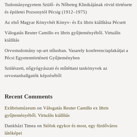
Tudományegyetem Szülő- és Nőbeteg Klinikájának rövid története
és épületei Pozsonytól Pécsig (1912–1975)
Az első Magyar Könyvhét Könyv- és Ex libris kiállítása Pécsett
Válogatás Reuter Camillo ex libris gyűjteményéből. Virtuális
kiállítás
Orvostudomány op-art stílusban. Vasarely konferenciaplakátjai a
Pécsi Egyetemtörténeti Gyűjteményben
Szülészeti, nőgyógyászati és műtéttani tankönyvek az
orvostanhallgatók képzéséből
Recent Comments
Exlibrismúzeum
on
Válogatás Reuter Camillo ex libris
gyűjteményéből. Virtuális kiállítás
Dankházi Timea
on
Siófok egykor és most, egy fürdőváros
látóképei