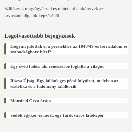
Szülészeti, nőgyógyászati és műtéttani tankönyvek az
orvostanhallgatók képzéséből
Legolvasottabb bejegyzések
Hogyan jutottak el a pécsiekhez az 1848/49-es forradalom és
szabadságharc hírei?
Egy svéd tudós, aki rendszerbe foglalta a világot
Rózsa Újság. Egy különleges pécsi folyóirat, melyben az
esztétika és a tudomány találkozik
Mansfeld Géza órája
Siófok egykor és most, egy fürdőváros látóképei