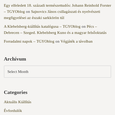
Egy elfeledett 18. századi természettudós: Johann Reinhold Forster
– TGYOblog
on
Sajnovics János csillagászati és nyelvészeti
megfigyelései az északi sarkkörön túl
A Klebelsberg-kiállítás katalógusa – TGYOblog
on
Pécs –
Debrecen – Szeged. Klebelsberg Kuno és a magyar felsőoktatás
Forradalmi napok – TGYOblog
on
Végjáték a távolban
Archívum
Categories
Aktuális Kiállítás
Évfordulók