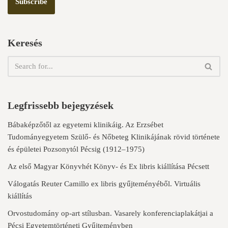
Keresés
Legfrissebb bejegyzések
Bábaképzőtől az egyetemi klinikáig. Az Erzsébet
Tudományegyetem Szülő- és Nőbeteg Klinikájának rövid története
és épületei Pozsonytól Pécsig (1912–1975)
Az első Magyar Könyvhét Könyv- és Ex libris kiállítása Pécsett
Válogatás Reuter Camillo ex libris gyűjteményéből. Virtuális
kiállítás
Orvostudomány op-art stílusban. Vasarely konferenciaplakátjai a
Pécsi Egyetemtörténeti Gyűjteményben