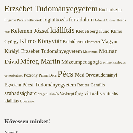
Erzsébet Tudományegyetem
Eucharisztia
forradalom
foglalkozás
Eugenio Pacelli
felfedezők
Hősök
Gönczi Andrea
kiállítás
Kelemen József
Klebelsberg Kuno
Klimo
tere
Klimo Könyvtár
Magyar
Kutatóterem
György
körmenet
Molnár
Királyi Erzsébet Tudományegyetem
Maurinum
Méreg Martin
Dávid
Múzeumpedagógia
online katalógus
Pécs
Pécsi Orvostudományi
Pozsony
Pálmai Dóra
orvostörténet
Pécsi Tudományegyetem
Egyetem
Reuter Camillo
szabadságharc
virtuális
virtuális
utazás
Vasárnapi Újság
Szeged
kiállítás
Útleírások
Kövessen minket!
Name*