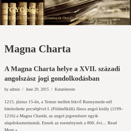
TGYOblog
Skip
PTE EKTK Történeti Gyűjtemények Osztályának blogja
to
content
Magna Charta
A Magna Charta helye a XVII. századi
angolszász jogi gondolkodásban
by
admin
June 29, 2015
Kutatóterem
1215. június 15-én, a Temze mellett fekvő Runnymede-nél
hitelesítette pecsétjével I. (Földnélküli) János angol király (1199–
1216) a Magna Chartát, az angol jogrendszer egyik
alapdokumentumát. Ennek az eseménynek a 800. évi…
Read
More »