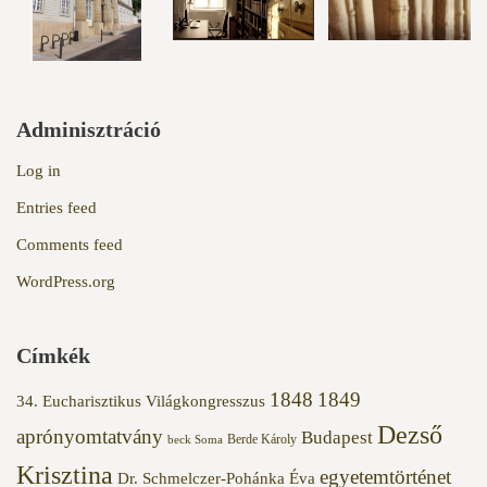
Adminisztráció
Log in
Entries feed
Comments feed
WordPress.org
Címkék
1848
1849
34. Eucharisztikus Világkongresszus
Dezső
aprónyomtatvány
Budapest
Berde Károly
beck Soma
Krisztina
egyetemtörténet
Dr. Schmelczer-Pohánka Éva