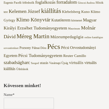
forradalom
foglalkozás
Eugenio Pacelli
felfedezők
Hősök
Gönczi Andrea
kiállítás
Kelemen József
Klebelsberg Kuno
Klimo
tere
Klimo Könyvtár
Magyar
Kutatóterem
György
körmenet
Molnár
Királyi Erzsébet Tudományegyetem
Maurinum
Méreg Martin
Dávid
Múzeumpedagógia
online katalógus
Pécs
Pécsi Orvostudományi
Pozsony
Pálmai Dóra
orvostörténet
Pécsi Tudományegyetem
Egyetem
Reuter Camillo
szabadságharc
virtuális
virtuális
utazás
Vasárnapi Újság
Szeged
kiállítás
Útleírások
Kövessen minket!
Name*