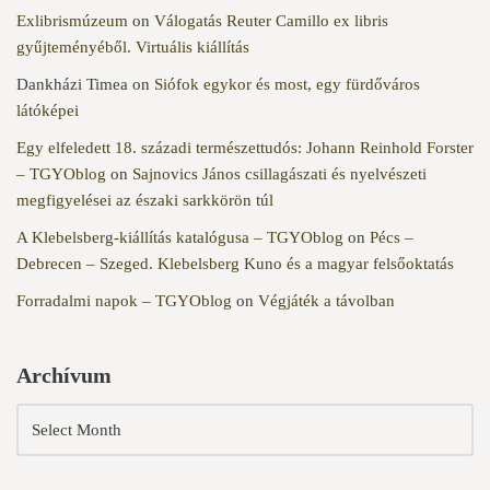
Exlibrismúzeum
on
Válogatás Reuter Camillo ex libris
gyűjteményéből. Virtuális kiállítás
Dankházi Timea
on
Siófok egykor és most, egy fürdőváros
látóképei
Egy elfeledett 18. századi természettudós: Johann Reinhold Forster
– TGYOblog
on
Sajnovics János csillagászati és nyelvészeti
megfigyelései az északi sarkkörön túl
A Klebelsberg-kiállítás katalógusa – TGYOblog
on
Pécs –
Debrecen – Szeged. Klebelsberg Kuno és a magyar felsőoktatás
Forradalmi napok – TGYOblog
on
Végjáték a távolban
Archívum