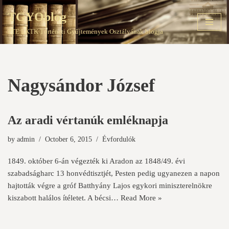
TGYOblog
Skip
PTE EKTK Történeti Gyűjtemények Osztályának blogja
to
content
Nagysándor József
Az aradi vértanúk emléknapja
by
admin
October 6, 2015
Évfordulók
1849. október 6-án végezték ki Aradon az 1848/49. évi
szabadságharc 13 honvédtisztjét, Pesten pedig ugyanezen a napon
hajtották végre a gróf Batthyány Lajos egykori miniszterelnökre
kiszabott halálos ítéletet. A bécsi…
Read More »