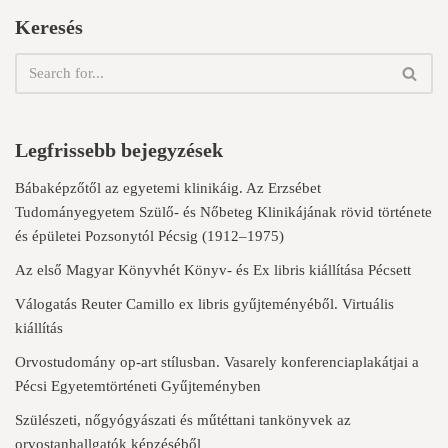
Keresés
Legfrissebb bejegyzések
Bábaképzőtől az egyetemi klinikáig. Az Erzsébet
Tudományegyetem Szülő- és Nőbeteg Klinikájának rövid története
és épületei Pozsonytól Pécsig (1912–1975)
Az első Magyar Könyvhét Könyv- és Ex libris kiállítása Pécsett
Válogatás Reuter Camillo ex libris gyűjteményéből. Virtuális
kiállítás
Orvostudomány op-art stílusban. Vasarely konferenciaplakátjai a
Pécsi Egyetemtörténeti Gyűjteményben
Szülészeti, nőgyógyászati és műtéttani tankönyvek az
orvostanhallgatók képzéséből