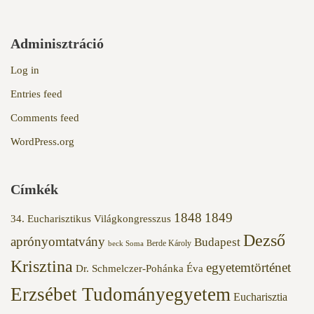
Adminisztráció
Log in
Entries feed
Comments feed
WordPress.org
Címkék
1848
1849
34. Eucharisztikus Világkongresszus
Dezső
aprónyomtatvány
Budapest
Berde Károly
beck Soma
Krisztina
egyetemtörténet
Dr. Schmelczer-Pohánka Éva
Erzsébet Tudományegyetem
Eucharisztia