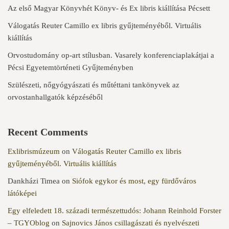
Az első Magyar Könyvhét Könyv- és Ex libris kiállítása Pécsett
Válogatás Reuter Camillo ex libris gyűjteményéből. Virtuális
kiállítás
Orvostudomány op-art stílusban. Vasarely konferenciaplakátjai a
Pécsi Egyetemtörténeti Gyűjteményben
Szülészeti, nőgyógyászati és műtéttani tankönyvek az
orvostanhallgatók képzéséből
Recent Comments
Exlibrismúzeum
on
Válogatás Reuter Camillo ex libris
gyűjteményéből. Virtuális kiállítás
Dankházi Timea
on
Siófok egykor és most, egy fürdőváros
látóképei
Egy elfeledett 18. századi természettudós: Johann Reinhold Forster
– TGYOblog
on
Sajnovics János csillagászati és nyelvészeti