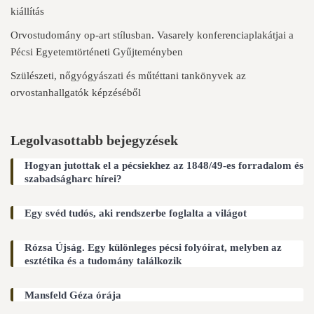
kiállítás
Orvostudomány op-art stílusban. Vasarely konferenciaplakátjai a
Pécsi Egyetemtörténeti Gyűjteményben
Szülészeti, nőgyógyászati és műtéttani tankönyvek az
orvostanhallgatók képzéséből
Legolvasottabb bejegyzések
Hogyan jutottak el a pécsiekhez az 1848/49-es forradalom és
szabadságharc hírei?
Egy svéd tudós, aki rendszerbe foglalta a világot
Rózsa Újság. Egy különleges pécsi folyóirat, melyben az
esztétika és a tudomány találkozik
Mansfeld Géza órája