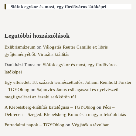
Siófok egykor és most, egy fürdőváros látóképei
Legutóbbi hozzászólások
Exlibrismúzeum
on
Válogatás Reuter Camillo ex libris
gyűjteményéből. Virtuális kiállítás
Dankházi Timea
on
Siófok egykor és most, egy fürdőváros
látóképei
Egy elfeledett 18. századi természettudós: Johann Reinhold Forster
– TGYOblog
on
Sajnovics János csillagászati és nyelvészeti
megfigyelései az északi sarkkörön túl
A Klebelsberg-kiállítás katalógusa – TGYOblog
on
Pécs –
Debrecen – Szeged. Klebelsberg Kuno és a magyar felsőoktatás
Forradalmi napok – TGYOblog
on
Végjáték a távolban