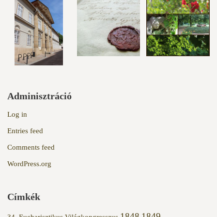
Adminisztráció
Log in
Entries feed
Comments feed
WordPress.org
Címkék
1848
1849
34. Eucharisztikus Világkongresszus