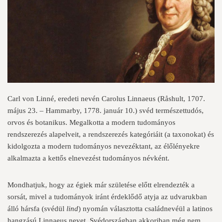
Carl von Linné, eredeti nevén Carolus Linnaeus (Råshult, 1707.
május 23. – Hammarby, 1778. január 10.) svéd természettudós,
orvos és botanikus. Megalkotta a modern tudományos
rendszerezés alapelveit, a rendszerezés kategóriáit (a taxonokat) és
kidolgozta a modern tudományos nevezéktant, az élőlényekre
alkalmazta a kettős elnevezést tudományos névként.
Mondhatjuk, hogy az égiek már születése előtt elrendezték a
sorsát, mivel a tudományok iránt érdeklődő atyja az udvarukban
álló hársfa (svédül
lind
) nyomán választotta családnevéül a latinos
hangzású Linnaeus nevet. Svédországban akkoriban még nem