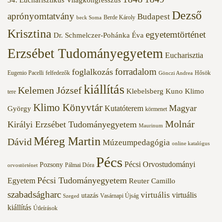
Dezső
aprónyomtatvány
Budapest
Berde Károly
beck Soma
Krisztina
egyetemtörténet
Dr. Schmelczer-Pohánka Éva
Erzsébet Tudományegyetem
Eucharisztia
forradalom
foglalkozás
Eugenio Pacelli
felfedezők
Hősök
Gönczi Andrea
kiállítás
Kelemen József
Klebelsberg Kuno
Klimo
tere
Klimo Könyvtár
Magyar
Kutatóterem
György
körmenet
Molnár
Királyi Erzsébet Tudományegyetem
Maurinum
Méreg Martin
Dávid
Múzeumpedagógia
online katalógus
Pécs
Pécsi Orvostudományi
Pozsony
Pálmai Dóra
orvostörténet
Pécsi Tudományegyetem
Egyetem
Reuter Camillo
szabadságharc
virtuális
virtuális
utazás
Vasárnapi Újság
Szeged
kiállítás
Útleírások