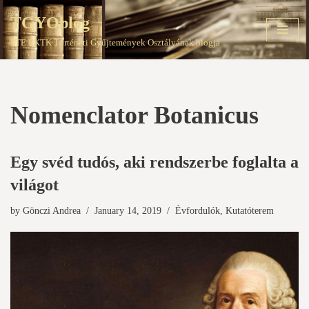
TGYOblog
Skip
PTE EKTK Történeti Gyűjtemények Osztályának blogja
to
content
Nomenclator Botanicus
Egy svéd tudós, aki rendszerbe foglalta a
világot
by
Gönczi Andrea
January 14, 2019
Évfordulók
,
Kutatóterem