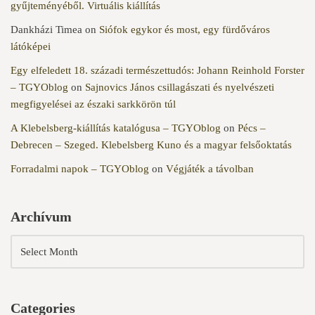
gyűjteményéből. Virtuális kiállítás
Dankházi Timea
on
Siófok egykor és most, egy fürdőváros
látóképei
Egy elfeledett 18. századi természettudós: Johann Reinhold Forster
– TGYOblog
on
Sajnovics János csillagászati és nyelvészeti
megfigyelései az északi sarkkörön túl
A Klebelsberg-kiállítás katalógusa – TGYOblog
on
Pécs –
Debrecen – Szeged. Klebelsberg Kuno és a magyar felsőoktatás
Forradalmi napok – TGYOblog
on
Végjáték a távolban
Archívum
Categories