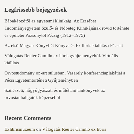
Legfrissebb bejegyzések
Bábaképzőtől az egyetemi klinikáig. Az Erzsébet
Tudományegyetem Szülő- és Nőbeteg Klinikájának rövid története
és épületei Pozsonytól Pécsig (1912–1975)
Az első Magyar Könyvhét Könyv- és Ex libris kiállítása Pécsett
Válogatás Reuter Camillo ex libris gyűjteményéből. Virtuális
kiállítás
Orvostudomány op-art stílusban. Vasarely konferenciaplakátjai a
Pécsi Egyetemtörténeti Gyűjteményben
Szülészeti, nőgyógyászati és műtéttani tankönyvek az
orvostanhallgatók képzéséből
Recent Comments
Exlibrismúzeum
on
Válogatás Reuter Camillo ex libris