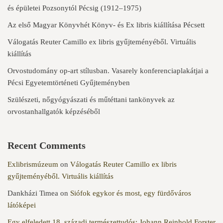
és épületei Pozsonytól Pécsig (1912–1975)
Az első Magyar Könyvhét Könyv- és Ex libris kiállítása Pécsett
Válogatás Reuter Camillo ex libris gyűjteményéből. Virtuális
kiállítás
Orvostudomány op-art stílusban. Vasarely konferenciaplakátjai a
Pécsi Egyetemtörténeti Gyűjteményben
Szülészeti, nőgyógyászati és műtéttani tankönyvek az
orvostanhallgatók képzéséből
Recent Comments
Exlibrismúzeum
on
Válogatás Reuter Camillo ex libris
gyűjteményéből. Virtuális kiállítás
Dankházi Timea
on
Siófok egykor és most, egy fürdőváros
látóképei
Egy elfeledett 18. századi természettudós: Johann Reinhold Forster