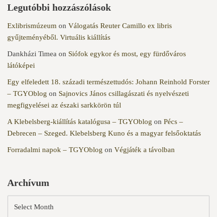
Legutóbbi hozzászólások
Exlibrismúzeum
on
Válogatás Reuter Camillo ex libris
gyűjteményéből. Virtuális kiállítás
Dankházi Timea
on
Siófok egykor és most, egy fürdőváros
látóképei
Egy elfeledett 18. századi természettudós: Johann Reinhold Forster
– TGYOblog
on
Sajnovics János csillagászati és nyelvészeti
megfigyelései az északi sarkkörön túl
A Klebelsberg-kiállítás katalógusa – TGYOblog
on
Pécs –
Debrecen – Szeged. Klebelsberg Kuno és a magyar felsőoktatás
Forradalmi napok – TGYOblog
on
Végjáték a távolban
Archívum