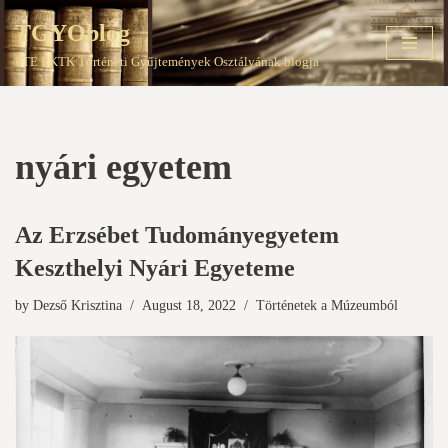
TGYOblog
Skip
PTE EKTK Történeti Gyűjtemények Osztályának blogja
to
content
nyári egyetem
Az Erzsébet Tudományegyetem
Keszthelyi Nyári Egyeteme
by
Dezső Krisztina
August 18, 2022
Történetek a Múzeumból