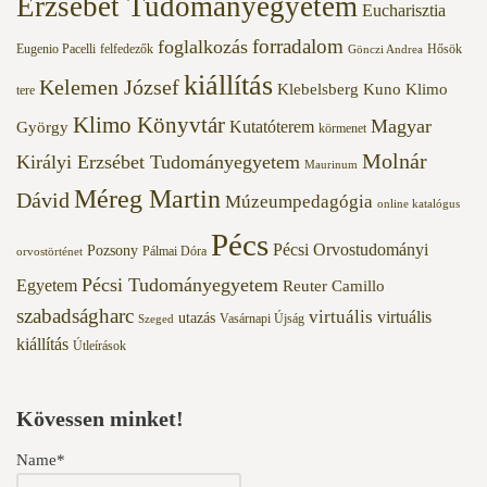
Erzsébet Tudományegyetem
Eucharisztia
forradalom
foglalkozás
Eugenio Pacelli
felfedezők
Hősök
Gönczi Andrea
kiállítás
Kelemen József
Klebelsberg Kuno
Klimo
tere
Klimo Könyvtár
Magyar
Kutatóterem
György
körmenet
Molnár
Királyi Erzsébet Tudományegyetem
Maurinum
Méreg Martin
Dávid
Múzeumpedagógia
online katalógus
Pécs
Pécsi Orvostudományi
Pozsony
Pálmai Dóra
orvostörténet
Pécsi Tudományegyetem
Egyetem
Reuter Camillo
szabadságharc
virtuális
virtuális
utazás
Vasárnapi Újság
Szeged
kiállítás
Útleírások
Kövessen minket!
Name*