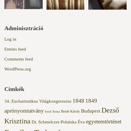
Adminisztráció
Log in
Entries feed
Comments feed
WordPress.org
Címkék
1848
1849
34. Eucharisztikus Világkongresszus
Dezső
aprónyomtatvány
Budapest
Berde Károly
beck Soma
Krisztina
egyetemtörténet
Dr. Schmelczer-Pohánka Éva