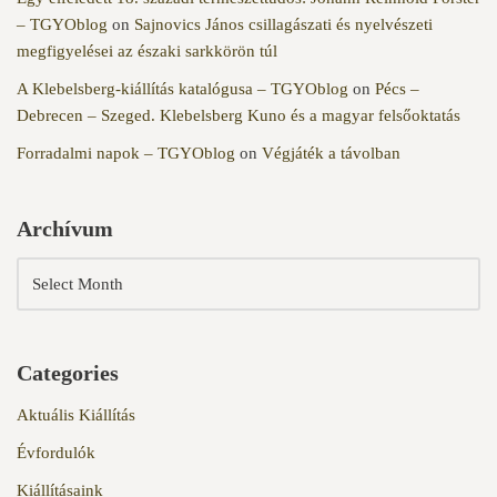
– TGYOblog
on
Sajnovics János csillagászati és nyelvészeti
megfigyelései az északi sarkkörön túl
A Klebelsberg-kiállítás katalógusa – TGYOblog
on
Pécs –
Debrecen – Szeged. Klebelsberg Kuno és a magyar felsőoktatás
Forradalmi napok – TGYOblog
on
Végjáték a távolban
Archívum
Categories
Aktuális Kiállítás
Évfordulók
Kiállításaink