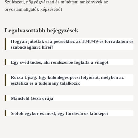
Szülészeti, nőgyógyászati és műtéttani tankönyvek az
orvostanhallgatók képzéséből
Legolvasottabb bejegyzések
Hogyan jutottak el a pécsiekhez az 1848/49-es forradalom és
szabadságharc hírei?
Egy svéd tudós, aki rendszerbe foglalta a világot
Rózsa Újság. Egy különleges pécsi folyóirat, melyben az
esztétika és a tudomány találkozik
Mansfeld Géza órája
Siófok egykor és most, egy fürdőváros látóképei