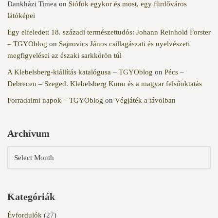
Dankházi Timea
on
Siófok egykor és most, egy fürdőváros
látóképei
Egy elfeledett 18. századi természettudós: Johann Reinhold Forster
– TGYOblog
on
Sajnovics János csillagászati és nyelvészeti
megfigyelései az északi sarkkörön túl
A Klebelsberg-kiállítás katalógusa – TGYOblog
on
Pécs –
Debrecen – Szeged. Klebelsberg Kuno és a magyar felsőoktatás
Forradalmi napok – TGYOblog
on
Végjáték a távolban
Archívum
Kategóriák
Évfordulók
(27)