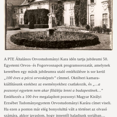
A PTE Általános Orvostudományi Kara idén tartja jubileumi 50.
Egyetemi Orvos- és Fogorvosnapok programsorozatát, amelynek
keretében egy másik jubileumra utaló emlékülésre is sor kerül
„100 éves a pécsi orvosképzés”
címmel. Októberi kamara-
kiállításunk ezekhez az eseményekhez csatlakozik, és
„…a
pozsonyi egyetem nem akar
filiáléja
lenni a budapestinek…”
Emlékezés a 100 éve megalapított pozsonyi Magyar Királyi
Erzsébet Tudományegyetem Orvostudományi Karára címet viseli.
Ha ezen a ponton már elég bonyolulttá vált a történet az olvasó
számára, akkor javaslom, hogy innentől haladjunk sorjában…