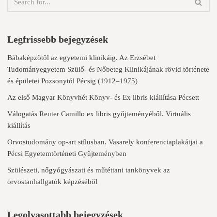
Legfrissebb bejegyzések
Bábaképzőtől az egyetemi klinikáig. Az Erzsébet
Tudományegyetem Szülő- és Nőbeteg Klinikájának rövid története
és épületei Pozsonytól Pécsig (1912–1975)
Az első Magyar Könyvhét Könyv- és Ex libris kiállítása Pécsett
Válogatás Reuter Camillo ex libris gyűjteményéből. Virtuális
kiállítás
Orvostudomány op-art stílusban. Vasarely konferenciaplakátjai a
Pécsi Egyetemtörténeti Gyűjteményben
Szülészeti, nőgyógyászati és műtéttani tankönyvek az
orvostanhallgatók képzéséből
Legolvasottabb bejegyzések