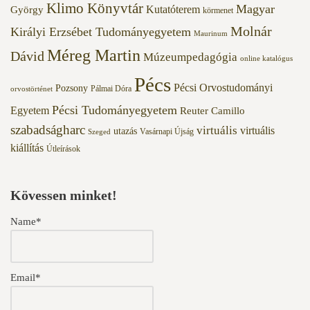
Klimo Könyvtár
Magyar
Kutatóterem
György
körmenet
Molnár
Királyi Erzsébet Tudományegyetem
Maurinum
Méreg Martin
Dávid
Múzeumpedagógia
online katalógus
Pécs
Pécsi Orvostudományi
Pozsony
Pálmai Dóra
orvostörténet
Pécsi Tudományegyetem
Egyetem
Reuter Camillo
szabadságharc
virtuális
virtuális
utazás
Vasárnapi Újság
Szeged
kiállítás
Útleírások
Kövessen minket!
Name*
Email*