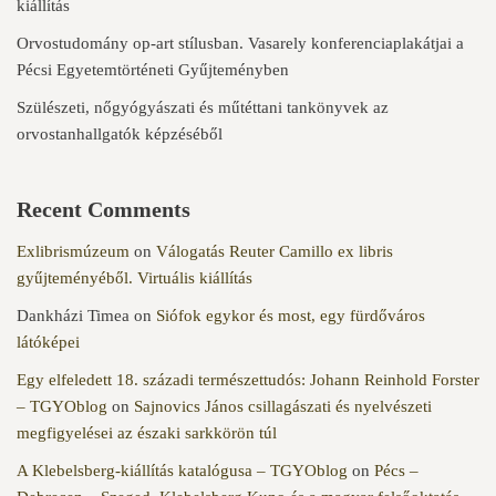
kiállítás
Orvostudomány op-art stílusban. Vasarely konferenciaplakátjai a
Pécsi Egyetemtörténeti Gyűjteményben
Szülészeti, nőgyógyászati és műtéttani tankönyvek az
orvostanhallgatók képzéséből
Recent Comments
Exlibrismúzeum
on
Válogatás Reuter Camillo ex libris
gyűjteményéből. Virtuális kiállítás
Dankházi Timea
on
Siófok egykor és most, egy fürdőváros
látóképei
Egy elfeledett 18. századi természettudós: Johann Reinhold Forster
– TGYOblog
on
Sajnovics János csillagászati és nyelvészeti
megfigyelései az északi sarkkörön túl
A Klebelsberg-kiállítás katalógusa – TGYOblog
on
Pécs –