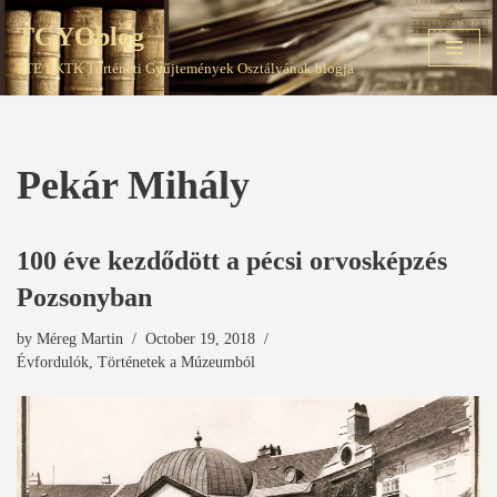
TGYOblog
Skip
PTE EKTK Történeti Gyűjtemények Osztályának blogja
to
content
Pekár Mihály
100 éve kezdődött a pécsi orvosképzés
Pozsonyban
by
Méreg Martin
October 19, 2018
Évfordulók
,
Történetek a Múzeumból