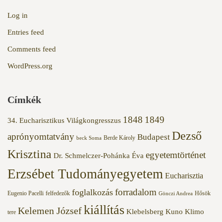
Log in
Entries feed
Comments feed
WordPress.org
Címkék
1848
1849
34. Eucharisztikus Világkongresszus
Dezső
aprónyomtatvány
Budapest
Berde Károly
beck Soma
Krisztina
egyetemtörténet
Dr. Schmelczer-Pohánka Éva
Erzsébet Tudományegyetem
Eucharisztia
forradalom
foglalkozás
Eugenio Pacelli
felfedezők
Hősök
Gönczi Andrea
kiállítás
Kelemen József
Klebelsberg Kuno
Klimo
tere