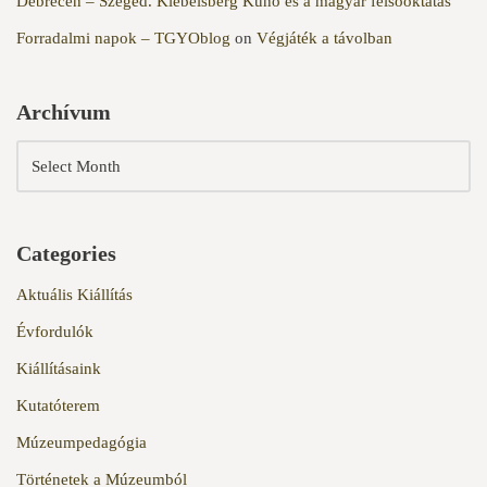
Debrecen – Szeged. Klebelsberg Kuno és a magyar felsőoktatás
Forradalmi napok – TGYOblog
on
Végjáték a távolban
Archívum
Categories
Aktuális Kiállítás
Évfordulók
Kiállításaink
Kutatóterem
Múzeumpedagógia
Történetek a Múzeumból