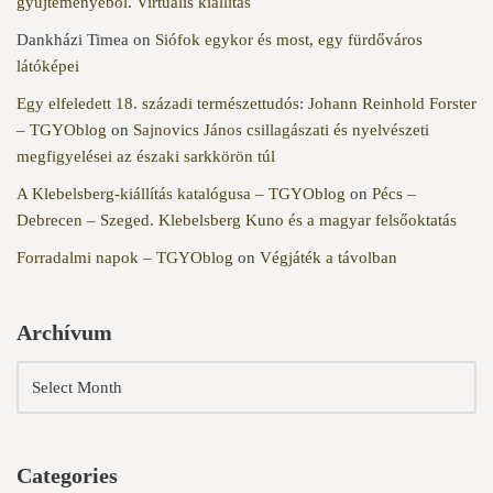
gyűjteményéből. Virtuális kiállítás
Dankházi Timea
on
Siófok egykor és most, egy fürdőváros
látóképei
Egy elfeledett 18. századi természettudós: Johann Reinhold Forster
– TGYOblog
on
Sajnovics János csillagászati és nyelvészeti
megfigyelései az északi sarkkörön túl
A Klebelsberg-kiállítás katalógusa – TGYOblog
on
Pécs –
Debrecen – Szeged. Klebelsberg Kuno és a magyar felsőoktatás
Forradalmi napok – TGYOblog
on
Végjáték a távolban
Archívum
Categories