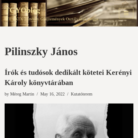
TGYOblog
Skip
PTE EKTK Történeti Gyűjtemények Osztályának blogja
to
content
Pilinszky János
Írók és tudósok dedikált kötetei Kerényi
Károly könyvtárában
by
Méreg Martin
May 16, 2022
Kutatóterem