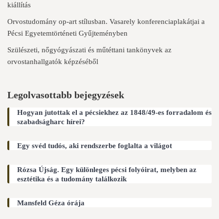
kiállítás
Orvostudomány op-art stílusban. Vasarely konferenciaplakátjai a
Pécsi Egyetemtörténeti Gyűjteményben
Szülészeti, nőgyógyászati és műtéttani tankönyvek az
orvostanhallgatók képzéséből
Legolvasottabb bejegyzések
Hogyan jutottak el a pécsiekhez az 1848/49-es forradalom és
szabadságharc hírei?
Egy svéd tudós, aki rendszerbe foglalta a világot
Rózsa Újság. Egy különleges pécsi folyóirat, melyben az
esztétika és a tudomány találkozik
Mansfeld Géza órája