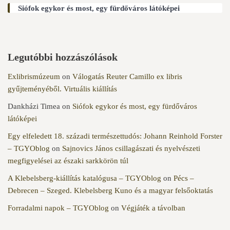
Siófok egykor és most, egy fürdőváros látóképei
Legutóbbi hozzászólások
Exlibrismúzeum
on
Válogatás Reuter Camillo ex libris
gyűjteményéből. Virtuális kiállítás
Dankházi Timea
on
Siófok egykor és most, egy fürdőváros
látóképei
Egy elfeledett 18. századi természettudós: Johann Reinhold Forster
– TGYOblog
on
Sajnovics János csillagászati és nyelvészeti
megfigyelései az északi sarkkörön túl
A Klebelsberg-kiállítás katalógusa – TGYOblog
on
Pécs –
Debrecen – Szeged. Klebelsberg Kuno és a magyar felsőoktatás
Forradalmi napok – TGYOblog
on
Végjáték a távolban