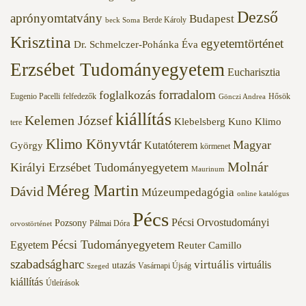
Dezső
aprónyomtatvány
Budapest
Berde Károly
beck Soma
Krisztina
egyetemtörténet
Dr. Schmelczer-Pohánka Éva
Erzsébet Tudományegyetem
Eucharisztia
forradalom
foglalkozás
Eugenio Pacelli
felfedezők
Hősök
Gönczi Andrea
kiállítás
Kelemen József
Klebelsberg Kuno
Klimo
tere
Klimo Könyvtár
Magyar
Kutatóterem
György
körmenet
Molnár
Királyi Erzsébet Tudományegyetem
Maurinum
Méreg Martin
Dávid
Múzeumpedagógia
online katalógus
Pécs
Pécsi Orvostudományi
Pozsony
Pálmai Dóra
orvostörténet
Pécsi Tudományegyetem
Egyetem
Reuter Camillo
szabadságharc
virtuális
virtuális
utazás
Vasárnapi Újság
Szeged
kiállítás
Útleírások