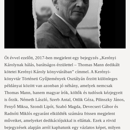
Öt évvel ezelőtt, 2017-ben megjelent egy bejegyzés „Kerényi
Károlynak hálás, barátságos érzülettel – Thomas Mann dedikált
kötetei Kerényi Károly könyvtárában” címmel. A Kerényi-
könyvtár Történeti Gyűjtemények Osztályán őrzött különleges
példányai között van azonban jó néhány, amelyek nemcsak
Thomas Mann, hanem magyar írók, költők és tudósok kézjegyeit
is őrzik. Németh László, Szerb Antal, Ottlik Géza, Pilinszky János,
Fenyő Miksa, Szondi Lipót, Szabó Magda, Devecseri Gábor és
Radnóti Miklós egyaránt elküldték számára frissen megjelent
műveiket, amelyeket dedikációjukkal is elláttak. Ezek a rövid
bejegyzések alapján arról kaphatunk egy vázlatos képet, milyen