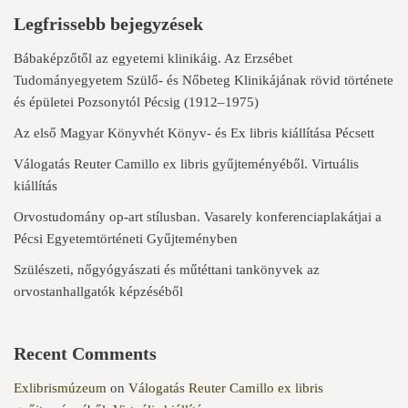
Legfrissebb bejegyzések
Bábaképzőtől az egyetemi klinikáig. Az Erzsébet
Tudományegyetem Szülő- és Nőbeteg Klinikájának rövid története
és épületei Pozsonytól Pécsig (1912–1975)
Az első Magyar Könyvhét Könyv- és Ex libris kiállítása Pécsett
Válogatás Reuter Camillo ex libris gyűjteményéből. Virtuális
kiállítás
Orvostudomány op-art stílusban. Vasarely konferenciaplakátjai a
Pécsi Egyetemtörténeti Gyűjteményben
Szülészeti, nőgyógyászati és műtéttani tankönyvek az
orvostanhallgatók képzéséből
Recent Comments
Exlibrismúzeum
on
Válogatás Reuter Camillo ex libris