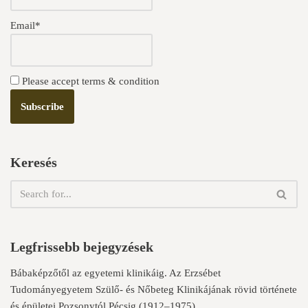
Email*
Please accept terms & condition
Keresés
Legfrissebb bejegyzések
Bábaképzőtől az egyetemi klinikáig. Az Erzsébet
Tudományegyetem Szülő- és Nőbeteg Klinikájának rövid története
és épületei Pozsonytól Pécsig (1912–1975)