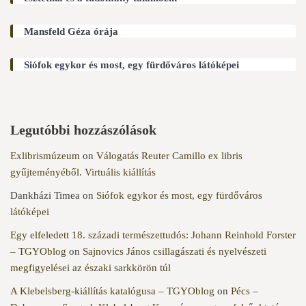
Mansfeld Géza órája
Siófok egykor és most, egy fürdőváros látóképei
Legutóbbi hozzászólások
Exlibrismúzeum
on
Válogatás Reuter Camillo ex libris
gyűjteményéből. Virtuális kiállítás
Dankházi Timea
on
Siófok egykor és most, egy fürdőváros
látóképei
Egy elfeledett 18. századi természettudós: Johann Reinhold Forster
– TGYOblog
on
Sajnovics János csillagászati és nyelvészeti
megfigyelései az északi sarkkörön túl
A Klebelsberg-kiállítás katalógusa – TGYOblog
on
Pécs –