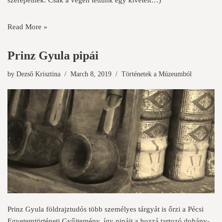
szerepelnek. Csak a végén tettünk egy kivételt…)
Read More »
Prinz Gyula pipái
by
Dezső Krisztina
March 8, 2019
Történetek a Múzeumból
Prinz Gyula földrajztudós több személyes tárgyát is őrzi a Pécsi
Egyetemtörténeti Gyűjtemény, így pipáit a hozzá tartozó dohány-