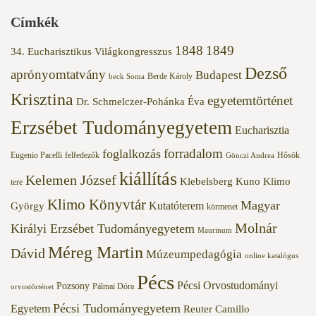
Címkék
1848
1849
34. Eucharisztikus Világkongresszus
Dezső
aprónyomtatvány
Budapest
Berde Károly
beck Soma
Krisztina
egyetemtörténet
Dr. Schmelczer-Pohánka Éva
Erzsébet Tudományegyetem
Eucharisztia
forradalom
foglalkozás
Eugenio Pacelli
felfedezők
Hősök
Gönczi Andrea
kiállítás
Kelemen József
Klebelsberg Kuno
Klimo
tere
Klimo Könyvtár
Magyar
Kutatóterem
György
körmenet
Molnár
Királyi Erzsébet Tudományegyetem
Maurinum
Méreg Martin
Dávid
Múzeumpedagógia
online katalógus
Pécs
Pécsi Orvostudományi
Pozsony
Pálmai Dóra
orvostörténet
Pécsi Tudományegyetem
Egyetem
Reuter Camillo