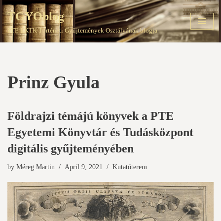
TGYOblog
Skip
PTE EKTK Történeti Gyűjtemények Osztályának blogja
to
content
Prinz Gyula
Földrajzi témájú könyvek a PTE
Egyetemi Könyvtár és Tudásközpont
digitális gyűjteményében
by
Méreg Martin
April 9, 2021
Kutatóterem