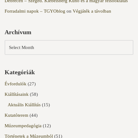
Debrecen – Szeged. Klebelsberg Kuno és a magyar felsőoktatás
Forradalmi napok – TGYOblog
on
Végjáték a távolban
Archívum
Kategóriák
Évfordulók
(27)
Kiállításaink
(58)
Aktuális Kiállítás
(15)
Kutatóterem
(44)
Múzeumpedagógia
(12)
Történetek a Múzeumból
(51)