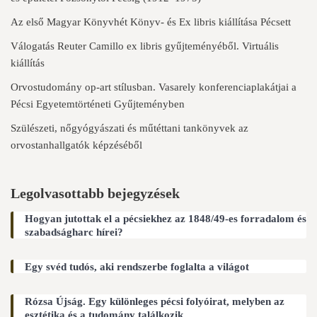
Az első Magyar Könyvhét Könyv- és Ex libris kiállítása Pécsett
Válogatás Reuter Camillo ex libris gyűjteményéből. Virtuális
kiállítás
Orvostudomány op-art stílusban. Vasarely konferenciaplakátjai a
Pécsi Egyetemtörténeti Gyűjteményben
Szülészeti, nőgyógyászati és műtéttani tankönyvek az
orvostanhallgatók képzéséből
Legolvasottabb bejegyzések
Hogyan jutottak el a pécsiekhez az 1848/49-es forradalom és
szabadságharc hírei?
Egy svéd tudós, aki rendszerbe foglalta a világot
Rózsa Újság. Egy különleges pécsi folyóirat, melyben az
esztétika és a tudomány találkozik