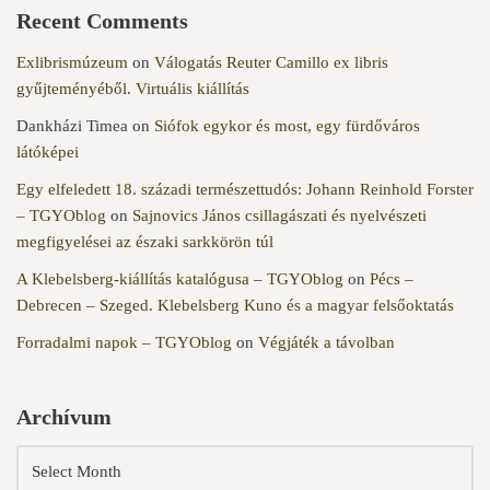
Recent Comments
Exlibrismúzeum
on
Válogatás Reuter Camillo ex libris
gyűjteményéből. Virtuális kiállítás
Dankházi Timea
on
Siófok egykor és most, egy fürdőváros
látóképei
Egy elfeledett 18. századi természettudós: Johann Reinhold Forster
– TGYOblog
on
Sajnovics János csillagászati és nyelvészeti
megfigyelései az északi sarkkörön túl
A Klebelsberg-kiállítás katalógusa – TGYOblog
on
Pécs –
Debrecen – Szeged. Klebelsberg Kuno és a magyar felsőoktatás
Forradalmi napok – TGYOblog
on
Végjáték a távolban
Archívum