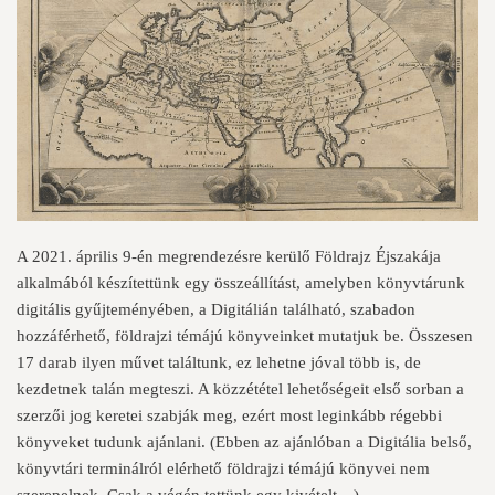
A 2021. április 9-én megrendezésre kerülő Földrajz Éjszakája
alkalmából készítettünk egy összeállítást, amelyben könyvtárunk
digitális gyűjteményében, a
Digitálián
található, szabadon
hozzáférhető, földrajzi témájú könyveinket mutatjuk be. Összesen
17 darab ilyen művet találtunk, ez lehetne jóval több is, de
kezdetnek talán megteszi. A közzététel lehetőségeit első sorban a
szerzői jog keretei szabják meg, ezért most leginkább régebbi
könyveket tudunk ajánlani. (Ebben az ajánlóban a Digitália belső,
könyvtári terminálról elérhető földrajzi témájú könyvei nem