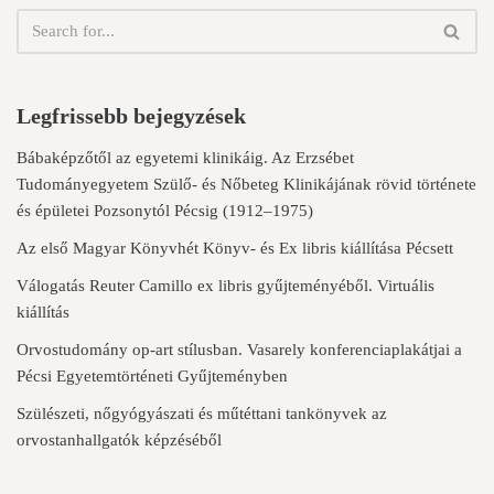
Legfrissebb bejegyzések
Bábaképzőtől az egyetemi klinikáig. Az Erzsébet
Tudományegyetem Szülő- és Nőbeteg Klinikájának rövid története
és épületei Pozsonytól Pécsig (1912–1975)
Az első Magyar Könyvhét Könyv- és Ex libris kiállítása Pécsett
Válogatás Reuter Camillo ex libris gyűjteményéből. Virtuális
kiállítás
Orvostudomány op-art stílusban. Vasarely konferenciaplakátjai a
Pécsi Egyetemtörténeti Gyűjteményben
Szülészeti, nőgyógyászati és műtéttani tankönyvek az
orvostanhallgatók képzéséből