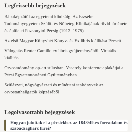
Legfrissebb bejegyzések
Bábaképzőtől az egyetemi klinikáig. Az Erzsébet
Tudományegyetem Szülő- és Nőbeteg Klinikájának rövid története
és épületei Pozsonytól Pécsig (1912–1975)
Az első Magyar Könyvhét Könyv- és Ex libris kiállítása Pécsett
Válogatás Reuter Camillo ex libris gyűjteményéből. Virtuális
kiállítás
Orvostudomány op-art stílusban. Vasarely konferenciaplakátjai a
Pécsi Egyetemtörténeti Gyűjteményben
Szülészeti, nőgyógyászati és műtéttani tankönyvek az
orvostanhallgatók képzéséből
Legolvasottabb bejegyzések
Hogyan jutottak el a pécsiekhez az 1848/49-es forradalom és
szabadságharc hírei?