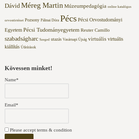
Méreg Martin
Dávid
Múzeumpedagógia
online katalógus
Pécs
Pécsi Orvostudományi
Pozsony
Pálmai Dóra
orvostörténet
Pécsi Tudományegyetem
Egyetem
Reuter Camillo
szabadságharc
virtuális
virtuális
utazás
Vasárnapi Újság
Szeged
kiállítás
Útleírások
Kövessen minket!
Name*
Email*
Please accept terms & condition