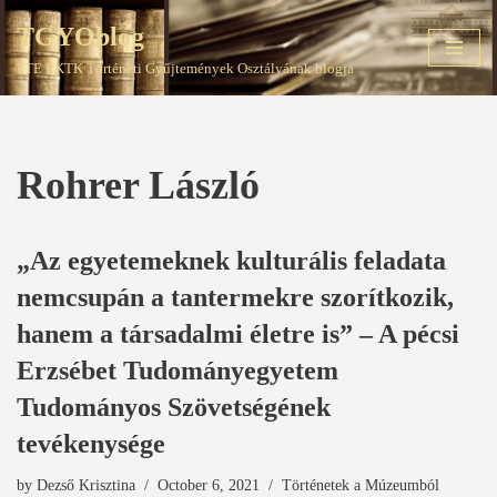
TGYOblog
Skip
PTE EKTK Történeti Gyűjtemények Osztályának blogja
to
content
Rohrer László
„Az egyetemeknek kulturális feladata
nemcsupán a tantermekre szorítkozik,
hanem a társadalmi életre is” – A pécsi
Erzsébet Tudományegyetem
Tudományos Szövetségének
tevékenysége
by
Dezső Krisztina
October 6, 2021
Történetek a Múzeumból