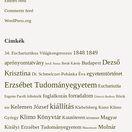
Entries feed
Comments feed
WordPress.org
Címkék
1848
1849
34. Eucharisztikus Világkongresszus
Dezső
aprónyomtatvány
Budapest
Berde Károly
beck Soma
Krisztina
egyetemtörténet
Dr. Schmelczer-Pohánka Éva
Erzsébet Tudományegyetem
Eucharisztia
forradalom
foglalkozás
Eugenio Pacelli
felfedezők
Hősök
Gönczi Andrea
kiállítás
Kelemen József
Klebelsberg Kuno
Klimo
tere
Klimo Könyvtár
Magyar
Kutatóterem
György
körmenet
Molnár
Királyi Erzsébet Tudományegyetem
Maurinum