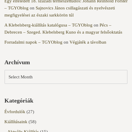
Egy elfeledett 18. századi természettudós: Johann Reinhold Forster
– TGYOblog
on
Sajnovics János csillagászati és nyelvészeti
megfigyelései az északi sarkkörön túl
A Klebelsberg-kiállítás katalógusa – TGYOblog
on
Pécs –
Debrecen – Szeged. Klebelsberg Kuno és a magyar felsőoktatás
Forradalmi napok – TGYOblog
on
Végjáték a távolban
Archívum
Kategóriák
Évfordulók
(27)
Kiállításaink
(58)
Aktuális Kiállítás
(15)