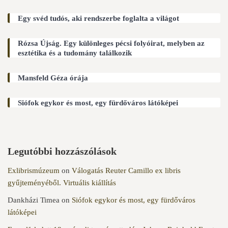
Egy svéd tudós, aki rendszerbe foglalta a világot
Rózsa Újság. Egy különleges pécsi folyóirat, melyben az
esztétika és a tudomány találkozik
Mansfeld Géza órája
Siófok egykor és most, egy fürdőváros látóképei
Legutóbbi hozzászólások
Exlibrismúzeum
on
Válogatás Reuter Camillo ex libris
gyűjteményéből. Virtuális kiállítás
Dankházi Timea
on
Siófok egykor és most, egy fürdőváros
látóképei