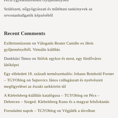
Szülészeti, nőgyógyászati és műtéttani tankönyvek az
orvostanhallgatók képzéséből
Recent Comments
Exlibrismúzeum
on
Válogatás Reuter Camillo ex libris
gyűjteményéből. Virtuális kiállítás
Dankházi Timea
on
Siófok egykor és most, egy fürdőváros
látóképei
Egy elfeledett 18. századi természettudós: Johann Reinhold Forster
– TGYOblog
on
Sajnovics János csillagászati és nyelvészeti
megfigyelései az északi sarkkörön túl
A Klebelsberg-kiállítás katalógusa – TGYOblog
on
Pécs –
Debrecen – Szeged. Klebelsberg Kuno és a magyar felsőoktatás
Forradalmi napok – TGYOblog
on
Végjáték a távolban