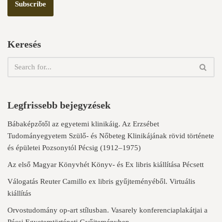
Keresés
Legfrissebb bejegyzések
Bábaképzőtől az egyetemi klinikáig. Az Erzsébet
Tudományegyetem Szülő- és Nőbeteg Klinikájának rövid története
és épületei Pozsonytól Pécsig (1912–1975)
Az első Magyar Könyvhét Könyv- és Ex libris kiállítása Pécsett
Válogatás Reuter Camillo ex libris gyűjteményéből. Virtuális
kiállítás
Orvostudomány op-art stílusban. Vasarely konferenciaplakátjai a
Pécsi Egyetemtörténeti Gyűjteményben