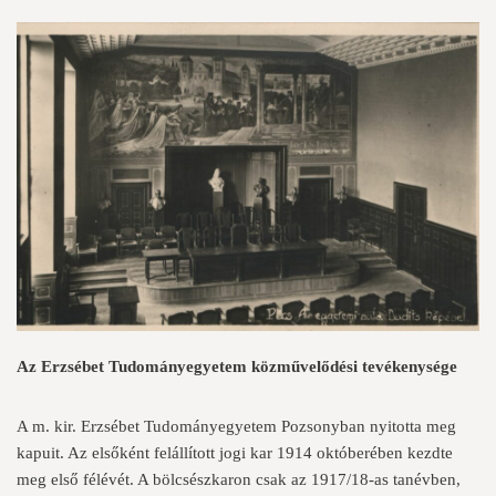
Az Erzsébet Tudományegyetem közművelődési tevékenysége
A m. kir. Erzsébet Tudományegyetem Pozsonyban nyitotta meg
kapuit. Az elsőként felállított jogi kar 1914 októberében kezdte
meg első félévét. A bölcsészkaron csak az 1917/18-as tanévben,