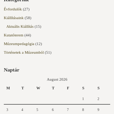
Évfordulók
(27)
Kiállításaink
(58)
Aktuális Kiállítás
(15)
Kutatóterem
(44)
Múzeumpedagógia
(12)
Történetek a Múzeumból
(51)
Naptár
August 2026
M
T
W
T
F
S
S
1
2
3
4
5
6
7
8
9