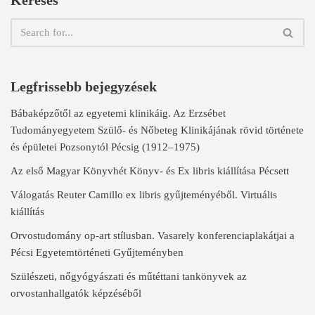
Legfrissebb bejegyzések
Bábaképzőtől az egyetemi klinikáig. Az Erzsébet
Tudományegyetem Szülő- és Nőbeteg Klinikájának rövid története
és épületei Pozsonytól Pécsig (1912–1975)
Az első Magyar Könyvhét Könyv- és Ex libris kiállítása Pécsett
Válogatás Reuter Camillo ex libris gyűjteményéből. Virtuális
kiállítás
Orvostudomány op-art stílusban. Vasarely konferenciaplakátjai a
Pécsi Egyetemtörténeti Gyűjteményben
Szülészeti, nőgyógyászati és műtéttani tankönyvek az
orvostanhallgatók képzéséből