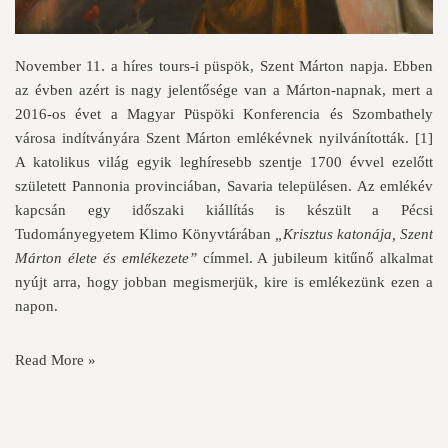
November 11. a híres tours-i püspök, Szent Márton napja. Ebben
az évben azért is nagy jelentősége van a Márton-napnak, mert a
2016-os évet a Magyar Püspöki Konferencia és Szombathely
városa indítványára Szent Márton emlékévnek nyilvánították.
[1]
A katolikus világ egyik leghíresebb szentje 1700 évvel ezelőtt
született Pannonia provinciában, Savaria településen. Az emlékév
kapcsán egy időszaki kiállítás is készült a Pécsi
Tudományegyetem Klimo Könyvtárában
„Krisztus katonája, Szent
Márton élete és emlékezete”
címmel. A jubileum kitűnő alkalmat
nyújt arra, hogy jobban megismerjük, kire is emlékezünk ezen a
napon.
Read More »