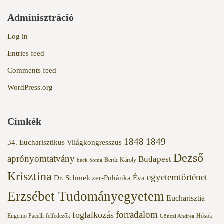
Adminisztráció
Log in
Entries feed
Comments feed
WordPress.org
Címkék
1848
1849
34. Eucharisztikus Világkongresszus
Dezső
aprónyomtatvány
Budapest
Berde Károly
beck Soma
Krisztina
egyetemtörténet
Dr. Schmelczer-Pohánka Éva
Erzsébet Tudományegyetem
Eucharisztia
forradalom
foglalkozás
Eugenio Pacelli
felfedezők
Hősök
Gönczi Andrea