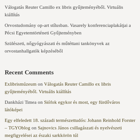
Válogatás Reuter Camillo ex libris gyűjteményéből. Virtuális
kiállítás
Orvostudomány op-art stílusban. Vasarely konferenciaplakátjai a
Pécsi Egyetemtörténeti Gyűjteményben
Szülészeti, nőgyógyászati és műtéttani tankönyvek az
orvostanhallgatók képzéséből
Recent Comments
Exlibrismúzeum
on
Válogatás Reuter Camillo ex libris
gyűjteményéből. Virtuális kiállítás
Dankházi Timea
on
Siófok egykor és most, egy fürdőváros
látóképei
Egy elfeledett 18. századi természettudós: Johann Reinhold Forster
– TGYOblog
on
Sajnovics János csillagászati és nyelvészeti
megfigyelései az északi sarkkörön túl