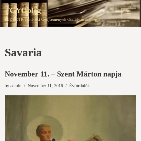
TGYOblog
Skip
PTE EKTK Történeti Gyűjtemények Osztályának blogja
to
content
Savaria
November 11. – Szent Márton napja
by
admin
November 11, 2016
Évfordulók