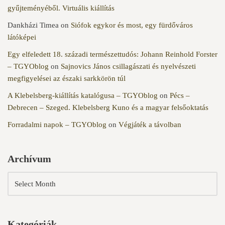
gyűjteményéből. Virtuális kiállítás
Dankházi Timea
on
Siófok egykor és most, egy fürdőváros
látóképei
Egy elfeledett 18. századi természettudós: Johann Reinhold Forster
– TGYOblog
on
Sajnovics János csillagászati és nyelvészeti
megfigyelései az északi sarkkörön túl
A Klebelsberg-kiállítás katalógusa – TGYOblog
on
Pécs –
Debrecen – Szeged. Klebelsberg Kuno és a magyar felsőoktatás
Forradalmi napok – TGYOblog
on
Végjáték a távolban
Archívum
Kategóriák