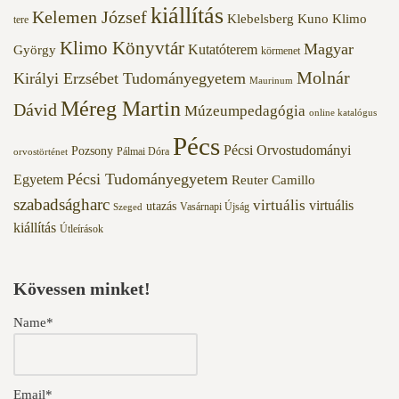
kiállítás
Kelemen József
Klebelsberg Kuno
Klimo
tere
Klimo Könyvtár
Magyar
Kutatóterem
György
körmenet
Molnár
Királyi Erzsébet Tudományegyetem
Maurinum
Méreg Martin
Dávid
Múzeumpedagógia
online katalógus
Pécs
Pécsi Orvostudományi
Pozsony
Pálmai Dóra
orvostörténet
Pécsi Tudományegyetem
Egyetem
Reuter Camillo
szabadságharc
virtuális
virtuális
utazás
Vasárnapi Újság
Szeged
kiállítás
Útleírások
Kövessen minket!
Name*
Email*