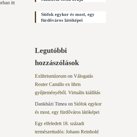
rban itt
Siófok egykor és most, egy
fürdőváros látóképei
Legutóbbi
hozzászólások
Exlibrismúzeum
on
Válogatás
Reuter Camillo ex libris
gyűjteményéből. Virtuális kiállítás
Dankházi Timea
on
Siófok egykor
és most, egy fürdőváros látóképei
Egy elfeledett 18. századi
természettudós: Johann Reinhold