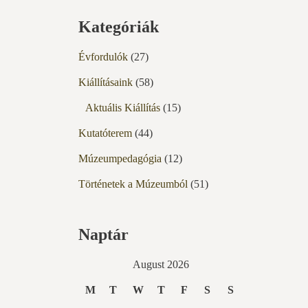
Kategóriák
Évfordulók
(27)
Kiállításaink
(58)
Aktuális Kiállítás
(15)
Kutatóterem
(44)
Múzeumpedagógia
(12)
Történetek a Múzeumból
(51)
Naptár
August 2026
M
T
W
T
F
S
S