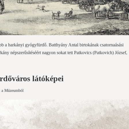
abb a harkányi gyógyfürdő. Batthyány Antal birtokának csatornaásási
kány népszerűsítéséért nagyon sokat tett Patkovics (Patkovich) József,
ürdőváros látóképei
k a Múzeumból