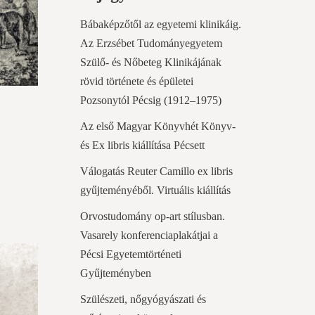
Bábaképzőtől az egyetemi klinikáig.
Az Erzsébet Tudományegyetem
Szülő- és Nőbeteg Klinikájának
rövid története és épületei
Pozsonytól Pécsig (1912–1975)
Az első Magyar Könyvhét Könyv-
és Ex libris kiállítása Pécsett
Válogatás Reuter Camillo ex libris
gyűjteményéből. Virtuális kiállítás
Orvostudomány op-art stílusban.
Vasarely konferenciaplakátjai a
Pécsi Egyetemtörténeti
Gyűjteményben
Szülészeti, nőgyógyászati és