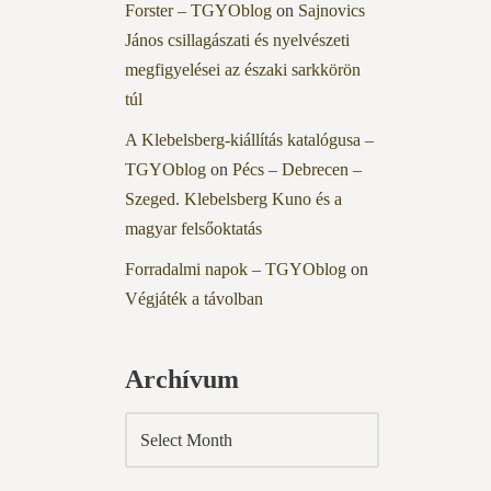
Forster – TGYOblog
on
Sajnovics
János csillagászati és nyelvészeti
megfigyelései az északi sarkkörön
túl
A Klebelsberg-kiállítás katalógusa –
TGYOblog
on
Pécs – Debrecen –
Szeged. Klebelsberg Kuno és a
magyar felsőoktatás
Forradalmi napok – TGYOblog
on
Végjáték a távolban
Archívum