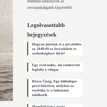
műtéttani tankönyvek az
orvostanhallgatók képzéséből
Legolvasottabb
bejegyzések
Hogyan jutottak el a pécsiekhez
az 1848/49-es forradalom és
szabadságharc hírei?
Egy svéd tudós, aki rendszerbe
foglalta a világot
Rózsa Újság. Egy különleges
pécsi folyóirat, melyben az
esztétika és a tudomány
találkozik
Mansfeld Géza órája