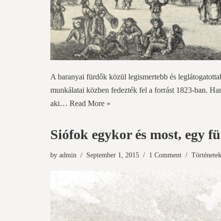
A baranyai fürdők közül legismertebb és leglátogatott
munkálatai közben fedezték fel a forrást 1823-ban. Har
aki…
Read More »
Siófok egykor és most, egy f
by
admin
September 1, 2015
1 Comment
Története