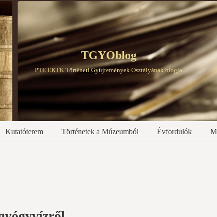
TGYOblog
PTE EKTK Történeti Gyűjtemények Osztályának blogja
Kutatóterem
Történetek a Múzeumból
Évfordulók
M
gyógyvízről