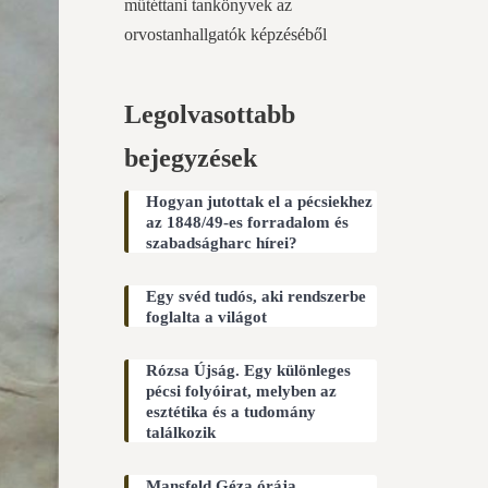
műtéttani tankönyvek az
orvostanhallgatók képzéséből
Legolvasottabb
bejegyzések
Hogyan jutottak el a pécsiekhez
az 1848/49-es forradalom és
szabadságharc hírei?
Egy svéd tudós, aki rendszerbe
foglalta a világot
Rózsa Újság. Egy különleges
pécsi folyóirat, melyben az
esztétika és a tudomány
találkozik
Mansfeld Géza órája