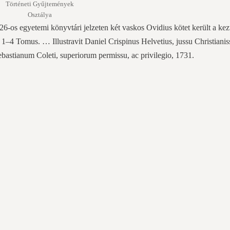
Történeti Gyűjtemények
Osztálya
6-os egyetemi könyvtári jelzeten két vaskos Ovidius kötet került a ke
.
1–4 Tomus. … Illustravit Daniel Crispinus Helvetius, jussu Christianis
bastianum Coleti, superiorum permissu, ac privilegio, 1731.