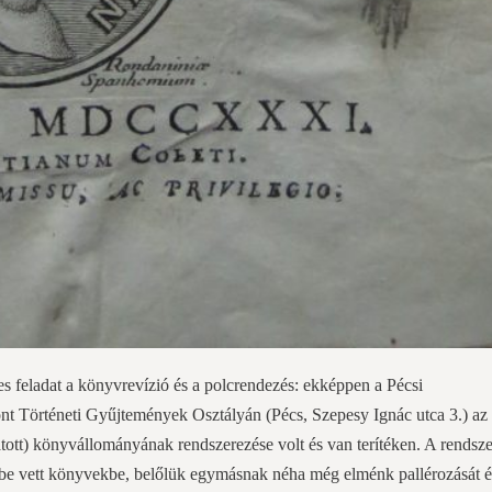
es feladat a könyvrevízió és a polcrendezés: ekképpen a Pécsi
Történeti Gyűjtemények Osztályán (Pécs, Szepesy Ignác utca 3.) az
ott) könyvállományának rendszerezése volt és van terítéken. A rendsze
ézbe vett könyvekbe, belőlük egymásnak néha még elménk pallérozását é