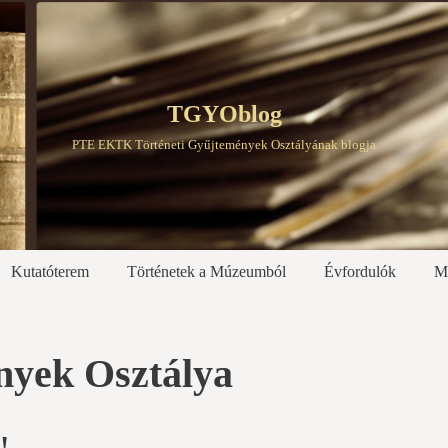
TGYOblog
PTE EKTK Történeti Gyűjtemények Osztályának blogja
Kutatóterem
Történetek a Múzeumból
Évfordulók
M
nyek Osztálya
!