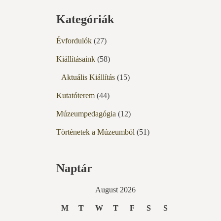
Kategóriák
Évfordulók
(27)
Kiállításaink
(58)
Aktuális Kiállítás
(15)
Kutatóterem
(44)
Múzeumpedagógia
(12)
Történetek a Múzeumból
(51)
Naptár
August 2026
M
T
W
T
F
S
S