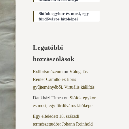
Siófok egykor és most, egy
fürdőváros látóképei
Legutóbbi
hozzászólások
Exlibrismúzeum
on
Válogatás
Reuter Camillo ex libris
gyűjteményéből. Virtuális kiállítás
Dankházi Timea
on
Siófok egykor
és most, egy fürdőváros látóképei
Egy elfeledett 18. századi
természettudós: Johann Reinhold