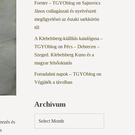
Forster – TGYOblog
on
Sajnovics
János csillagászati és nyelvészeti
megfigyelései az északi sarkkörön
túl
A Klebelsberg-kiállítás katalógusa –
TGYOblog
on
Pécs – Debrecen –
Szeged. Klebelsberg Kuno és a
magyar felsőoktatás
Forradalmi napok – TGYOblog
on
Végjáték a távolban
Archívum
rezés és
s