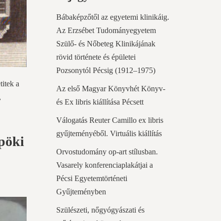
Bábaképzőtől az egyetemi klinikáig.
Az Erzsébet Tudományegyetem
Szülő- és Nőbeteg Klinikájának
rövid története és épületei
Pozsonytól Pécsig (1912–1975)
itek a
Az első Magyar Könyvhét Könyv-
,
és Ex libris kiállítása Pécsett
Válogatás Reuter Camillo ex libris
gyűjteményéből. Virtuális kiállítás
pöki
Orvostudomány op-art stílusban.
Vasarely konferenciaplakátjai a
Pécsi Egyetemtörténeti
Gyűjteményben
Szülészeti, nőgyógyászati és