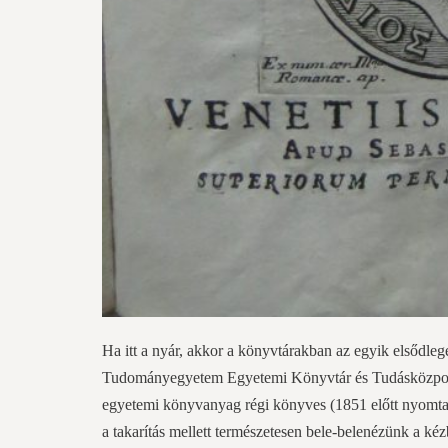
Ha itt a nyár, akkor a könyvtárakban az egyik elsődleg
Tudományegyetem Egyetemi Könyvtár és Tudásközpont 
egyetemi könyvanyag régi könyves (1851 előtt nyomtat
a takarítás mellett természetesen bele-belenézünk a k