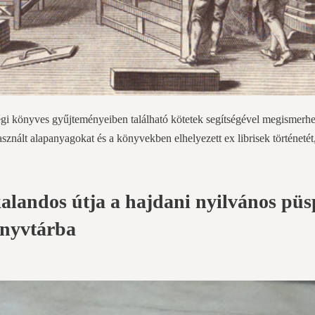
i könyves gyűjteményeiben található kötetek segítségével megismerhet
sznált alapanyagokat és a könyvekben elhelyezett ex librisek történetét
alandos útja a hajdani nyilvános püs
önyvtárba