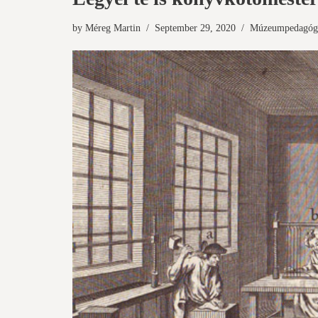
by
Méreg Martin
September 29, 2020
Múzeumpedagóg