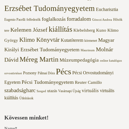
Erzsébet Tudományegyetem
Eucharisztia
forradalom
foglalkozás
Eugenio Pacelli
felfedezők
Hősök
Gönczi Andrea
kiállítás
Kelemen József
Klebelsberg Kuno
Klimo
tere
Klimo Könyvtár
Magyar
Kutatóterem
György
körmenet
Molnár
Királyi Erzsébet Tudományegyetem
Maurinum
Méreg Martin
Dávid
Múzeumpedagógia
online katalógus
Pécs
Pécsi Orvostudományi
Pozsony
Pálmai Dóra
orvostörténet
Pécsi Tudományegyetem
Egyetem
Reuter Camillo
szabadságharc
virtuális
virtuális
utazás
Vasárnapi Újság
Szeged
kiállítás
Útleírások
Kövessen minket!
Name*