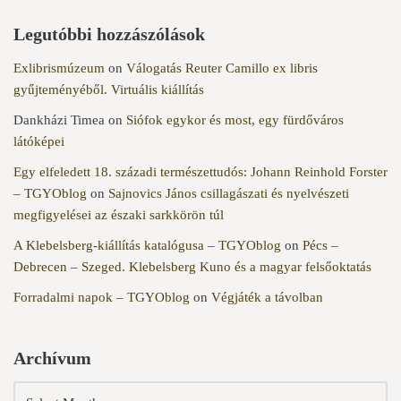
Legutóbbi hozzászólások
Exlibrismúzeum
on
Válogatás Reuter Camillo ex libris
gyűjteményéből. Virtuális kiállítás
Dankházi Timea
on
Siófok egykor és most, egy fürdőváros
látóképei
Egy elfeledett 18. századi természettudós: Johann Reinhold Forster
– TGYOblog
on
Sajnovics János csillagászati és nyelvészeti
megfigyelései az északi sarkkörön túl
A Klebelsberg-kiállítás katalógusa – TGYOblog
on
Pécs –
Debrecen – Szeged. Klebelsberg Kuno és a magyar felsőoktatás
Forradalmi napok – TGYOblog
on
Végjáték a távolban
Archívum