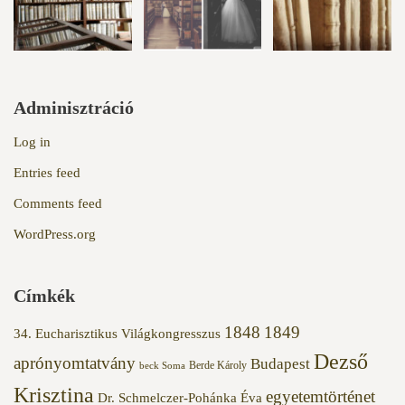
Adminisztráció
Log in
Entries feed
Comments feed
WordPress.org
Címkék
1848
1849
34. Eucharisztikus Világkongresszus
Dezső
aprónyomtatvány
Budapest
Berde Károly
beck Soma
Krisztina
egyetemtörténet
Dr. Schmelczer-Pohánka Éva