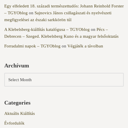
Egy elfeledett 18. századi természettudós: Johann Reinhold Forster
– TGYOblog
on
Sajnovics János csillagászati és nyelvészeti
megfigyelései az északi sarkkörön túl
A Klebelsberg-kiállítás katalógusa – TGYOblog
on
Pécs –
Debrecen – Szeged. Klebelsberg Kuno és a magyar felsőoktatás
Forradalmi napok – TGYOblog
on
Végjáték a távolban
Archívum
Categories
Aktuális Kiállítás
Évfordulók