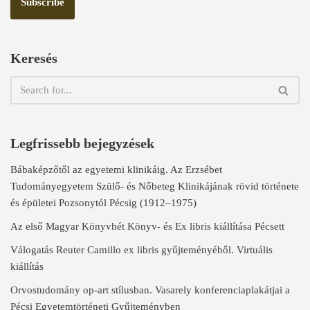
Keresés
Legfrissebb bejegyzések
Bábaképzőtől az egyetemi klinikáig. Az Erzsébet
Tudományegyetem Szülő- és Nőbeteg Klinikájának rövid története
és épületei Pozsonytól Pécsig (1912–1975)
Az első Magyar Könyvhét Könyv- és Ex libris kiállítása Pécsett
Válogatás Reuter Camillo ex libris gyűjteményéből. Virtuális
kiállítás
Orvostudomány op-art stílusban. Vasarely konferenciaplakátjai a
Pécsi Egyetemtörténeti Gyűjteményben