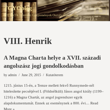
TGYOblog
Skip
PTE EKTK Történeti Gyűjtemények Osztályának blogja
to
content
VIII. Henrik
A Magna Charta helye a XVII. századi
angolszász jogi gondolkodásban
by
admin
June 29, 2015
Kutatóterem
1215. június 15-én, a Temze mellett fekvő Runnymede-nél
hitelesítette pecsétjével I. (Földnélküli) János angol király (1199–
1216) a Magna Chartát, az angol jogrendszer egyik
alapdokumentumát. Ennek az eseménynek a 800. évi…
Read
More »