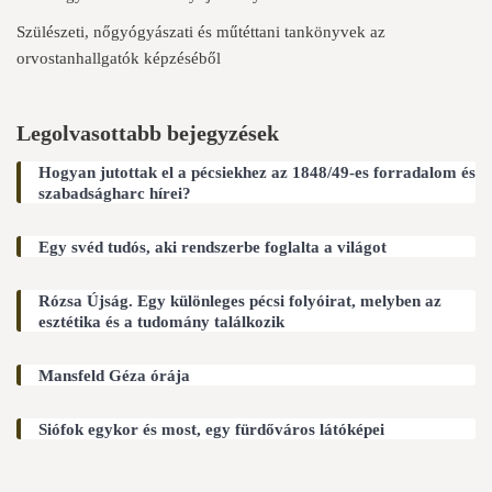
Szülészeti, nőgyógyászati és műtéttani tankönyvek az
orvostanhallgatók képzéséből
Legolvasottabb bejegyzések
Hogyan jutottak el a pécsiekhez az 1848/49-es forradalom és
szabadságharc hírei?
Egy svéd tudós, aki rendszerbe foglalta a világot
Rózsa Újság. Egy különleges pécsi folyóirat, melyben az
esztétika és a tudomány találkozik
Mansfeld Géza órája
Siófok egykor és most, egy fürdőváros látóképei