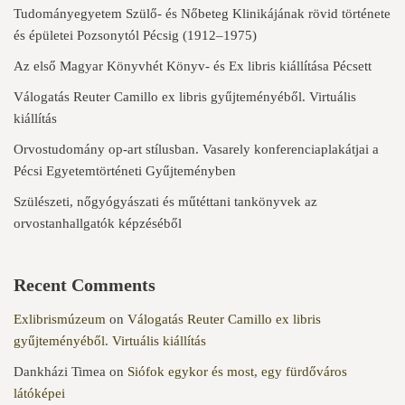
Tudományegyetem Szülő- és Nőbeteg Klinikájának rövid története
és épületei Pozsonytól Pécsig (1912–1975)
Az első Magyar Könyvhét Könyv- és Ex libris kiállítása Pécsett
Válogatás Reuter Camillo ex libris gyűjteményéből. Virtuális
kiállítás
Orvostudomány op-art stílusban. Vasarely konferenciaplakátjai a
Pécsi Egyetemtörténeti Gyűjteményben
Szülészeti, nőgyógyászati és műtéttani tankönyvek az
orvostanhallgatók képzéséből
Recent Comments
Exlibrismúzeum
on
Válogatás Reuter Camillo ex libris
gyűjteményéből. Virtuális kiállítás
Dankházi Timea
on
Siófok egykor és most, egy fürdőváros
látóképei