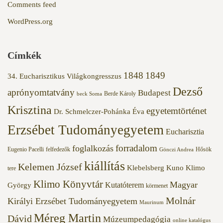
Comments feed
WordPress.org
Címkék
1848
1849
34. Eucharisztikus Világkongresszus
Dezső
aprónyomtatvány
Budapest
Berde Károly
beck Soma
Krisztina
egyetemtörténet
Dr. Schmelczer-Pohánka Éva
Erzsébet Tudományegyetem
Eucharisztia
forradalom
foglalkozás
Eugenio Pacelli
felfedezők
Hősök
Gönczi Andrea
kiállítás
Kelemen József
Klebelsberg Kuno
Klimo
tere
Klimo Könyvtár
Magyar
Kutatóterem
György
körmenet
Molnár
Királyi Erzsébet Tudományegyetem
Maurinum
Méreg Martin
Dávid
Múzeumpedagógia
online katalógus