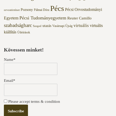
Pécs
Pécsi Orvostudományi
Pozsony
Pálmai Dóra
orvostörténet
Pécsi Tudományegyetem
Egyetem
Reuter Camillo
szabadságharc
virtuális
virtuális
utazás
Vasárnapi Újság
Szeged
kiállítás
Útleírások
Kövessen minket!
Name*
Email*
Please accept terms & condition