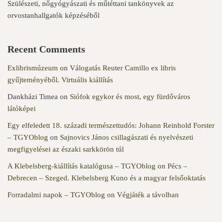
Szülészeti, nőgyógyászati és műtéttani tankönyvek az
orvostanhallgatók képzéséből
Recent Comments
Exlibrismúzeum
on
Válogatás Reuter Camillo ex libris
gyűjteményéből. Virtuális kiállítás
Dankházi Timea
on
Siófok egykor és most, egy fürdőváros
látóképei
Egy elfeledett 18. századi természettudós: Johann Reinhold Forster
– TGYOblog
on
Sajnovics János csillagászati és nyelvészeti
megfigyelései az északi sarkkörön túl
A Klebelsberg-kiállítás katalógusa – TGYOblog
on
Pécs –
Debrecen – Szeged. Klebelsberg Kuno és a magyar felsőoktatás
Forradalmi napok – TGYOblog
on
Végjáték a távolban