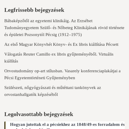
Legfrissebb bejegyzések
Bábaképzőtől az egyetemi klinikáig. Az Erzsébet
Tudományegyetem Szülő- és Nőbeteg Klinikájának rövid története
és épületei Pozsonytól Pécsig (1912–1975)
Az első Magyar Könyvhét Könyv- és Ex libris kiállítása Pécsett
Válogatás Reuter Camillo ex libris gyűjteményéből. Virtuális
kiállítás
Orvostudomány op-art stílusban. Vasarely konferenciaplakátjai a
Pécsi Egyetemtörténeti Gyűjteményben
Szülészeti, nőgyógyászati és műtéttani tankönyvek az
orvostanhallgatók képzéséből
Legolvasottabb bejegyzések
Hogyan jutottak el a pécsiekhez az 1848/49-es forradalom és