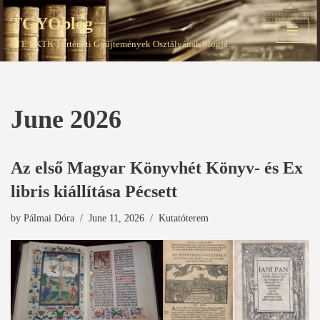
TGYOblog
Skip
PTE EKTK Történeti Gyűjtemények Osztályának blogja
to
content
June 2026
Az első Magyar Könyvhét Könyv- és Ex
libris kiállítása Pécsett
by
Pálmai Dóra
June 11, 2026
Kutatóterem