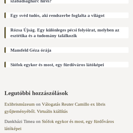
szabadságharc hírei?
Egy svéd tudós, aki rendszerbe foglalta a világot
Rózsa Újság. Egy különleges pécsi folyóirat, melyben az
esztétika és a tudomány találkozik
Mansfeld Géza órája
Siófok egykor és most, egy fürdőváros látóképei
Legutóbbi hozzászólások
Exlibrismúzeum
on
Válogatás Reuter Camillo ex libris
gyűjteményéből. Virtuális kiállítás
Dankházi Timea
on
Siófok egykor és most, egy fürdőváros
látóképei